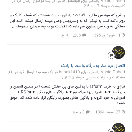
Vahid Taheri پاسخی برای ابوالفضل طالبی در یک موضوع ارسال کرد در
کامپوننت جوملا 1.7 و 2.5
روشی که مهندس ملکی ارائه دادند به این صورت هستش که شما با کلیک بر
روی دکمه ثبت به لینکی که به وبسرویس وصل میشه ارسال میشه. البته این
بستگی به وب سرویستون هم داره که اطلاعات رو به چه طریقی میفرسته...
11 فروردین 1395
1,286 پاسخ
اتصال فرم ساز به درگاه واسط یا بانک
Vahid Taheri پاسخی برای babak1410 در یک موضوع ارسال کرد در
رفع
مشکلات و سوالات عمومی جوملا 3 تا 3.9
نیازی به خرید rsform یا پلاگین های پرداختش نیست ! در همین انجمن و
تاپیک « ▼▲ هدیه ویژه میلاد نور▼▲ پلاگین های بانکی RSform +
اموزش » خود افزونه و پلاگین هاش بصورت رایگان قرار داده شده اند. موفق
باشید
27 اسفند 1394
3 پاسخ