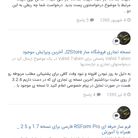
مرتبط با موضوع درخواستتون پست بدید. درخواست شما چه ربطی به این
دو...
4 شهریور 1395
5 پاسخ
نسخه تجاری فروشگاه ساز J2Store آخرین ویرایش موجود
Vahid Taheri پاسخی برای Vahid Taheri در یک موضوع ارسال کرد در
درخواستهای تجاری و نیازمندیها
به دلیل به روز نبودن افزونه و نبود وقت کافی برای پشتیبانی مطلب مربوطه رو
از روی سایت برداشتیم آخرین نسخه ی تجاری ای که در دست داریم 3.2.4
هست در صورت تمایل در پیام خصوصی اعلام کنید تا نسخه ی موجود با...
8 تیر 1395
4 پاسخ
فرم ساز حرفه ای RSForm Pro فارسی برای نسخه 1.7 و 2.5 _
همراه با آموزش