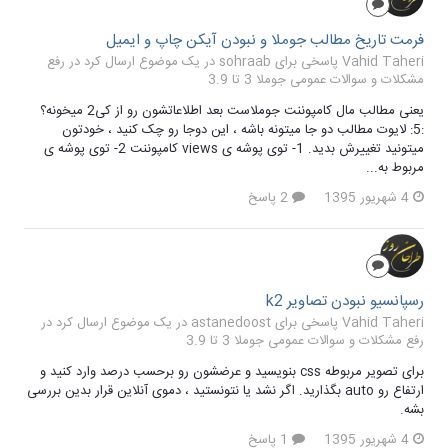
فرمت تاریخ مطالب جوملا و نبودن آیکن چاپ و ایمیل
Vahid Taheri پاسخی برای sohraab در یک موضوع ارسال کرد در
رفع
مشکلات و سوالات عمومی جوملا 3 تا 3.9
یعنی مطالب مال کامپوننت جوملاست بعد اطلاعاتشون رو از کی2 میخونه؟
:5: لایوت مطالب دو جا میتونه باشه ، این دوجا رو چک کنید ، خودتون
میتونید تغییرش بدید. 1- توی پوشه ی views کامپوننت 2- توی پوشه ی
مربوط به...
4 شهریور 1395
2 پاسخ
رسپانسیو نبودن تصاویر k2
Vahid Taheri پاسخی برای astanedoost در یک موضوع ارسال کرد در
رفع مشکلات و سوالات عمومی جوملا 3 تا 3.9
برای تصویر مربوطه css بنویسید و عرضشون رو برحسب درصد وارد کنید و
ارتفاع رو auto بگذارید. اگر نشد یا نتونستید ، دموی آنلاین قرار بدین بررسی
بشه.
4 شهریور 1395
1 پاسخ