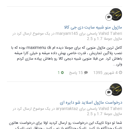
ماژول منو شبیه سایت دی جی کالا
Vahid Taheri پاسخی برای maryam145 در یک موضوع ارسال کرد در
ماژول جوملا 1.7 و 2.5
کامل ترین ماژول منویی که برای جوملا دیده ام maximenu ck بوده که با
نصب پلاگین تجاریش ، قدرت خاصی بهش داده میشه و خیلی کارا میشه
باهاش کرد. من قبلا منویی شبیه دیجی کالا رو باهاش پیاده سازی کردم
ولی...
4 شهریور 1395
15 پاسخ
1
درخواست ماژول اسلاید شو دایره ای
Vahid Taheri پاسخی برای aryantaktaz در یک موضوع ارسال کرد در
ماژول جوملا 1.7 و 2.5
شما تو دوتا تاپیک این درخواست رو ارسال کردید اولا برای درخواست هاتون
تایپک جداگانه باز کنید. تاپیک جداگانه باز نمی کنید ، حداقل توی تاپیک