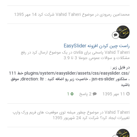
محمدامین رمرودی
در موضوع
Vahid Taheri
شرکت کرد
14 مهر 1395
راست چین کردن افزونه EasySlider
Vahid Taheri پاسخی برای civila در یک موضوع ارسال کرد در
رفع
مشکلات و سوالات عمومی جوملا 3 تا 3.9
در فایل زیر :
/plugins/system/easyslider/assets/css/easyslider.css خط 111
، سلکتور.jsn-es-slider ، خاصیت زیر رو اضافه کنید : direction: ltr; موفق
باشید
11 مهر 1395
2 پاسخ
1
Vahid Taheri
در موضوع
چطور میشه توی موقعیت های فریم ورک وارپ
تغییرات ایجاد کرد؟
شرکت کرد
24 شهریور 1395