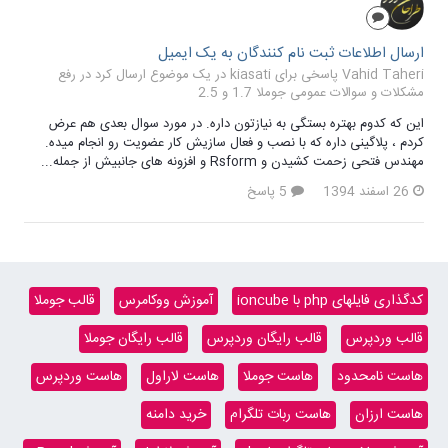
ارسال اطلاعات ثبت نام کنندگان به یک ایمیل
Vahid Taheri پاسخی برای kiasati در یک موضوع ارسال کرد در
رفع
مشکلات و سوالات عمومی جوملا 1.7 و 2.5
این که کدوم بهتره بستگی به نیازتون داره. در مورد سوال بعدی هم عرض
کردم ، پلاگینی داره که با نصب و فعال سازیش کار عضویت رو انجام میده.
مهندس فتحی زحمت کشیدن و Rsform و افزونه های جانبیش از جمله...
26 اسفند 1394
5 پاسخ
کدگذاری فایلهای php با ioncube
آموزش ووکامرس
قالب جوملا
قالب وردپرس
قالب رایگان وردپرس
قالب رایگان جوملا
هاست نامحدود
هاست جوملا
هاست لاراول
هاست وردپرس
هاست ارزان
هاست ربات تلگرام
خرید دامنه