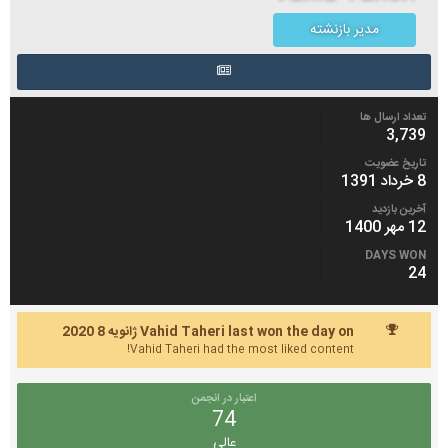
مدیر بازنشته
تعداد ارسال ها
3,739
تاریخ عضویت
8 خرداد 1391
آخرین بازدید
12 مهر 1400
DAYS WON
24
Vahid Taheri last won the day on ژانویه 8 2020
Vahid Taheri had the most liked content!
اعتبار در انجمن
74
عالی