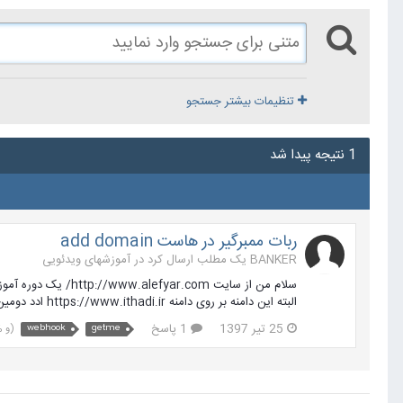
تنظیمات بیشتر جستجو
1 نتیجه پیدا شد
ربات ممبرگیر در هاست add domain
BANKER یک مطلب ارسال کرد در
آموزشهای ویدئویی
البته این دامنه بر روی دامنه https://www.ithadi.ir ادد دومین شده من سوالم اینه که...
25 تیر 1397
1 پاسخ
getme
webhook
(و %d بیش