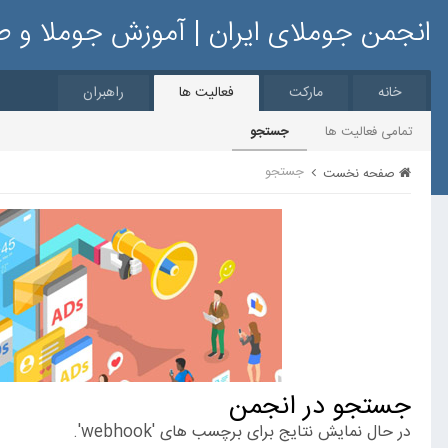
انجمن جوملای ایران | آموزش جوملا و 
خانه
مارکت
فعالیت ها
راهبران
تمامی فعالیت ها
جستجو
جستجو
صفحه نخست
جستجو در انجمن
در حال نمایش نتایج برای برچسب های 'webhook'.