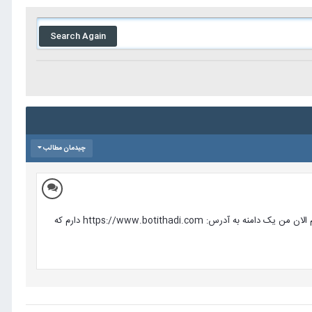
Search Again
چیدمان مطالب
سلام من از سایت http://www.alefyar.com/ یک دوره آموزش ساخت ربات تلگرامی با کمک هاست و cms joomla /wordpress خریداری کردم الان من یک دامنه به آدرس: https://www.botithadi.com دارم که