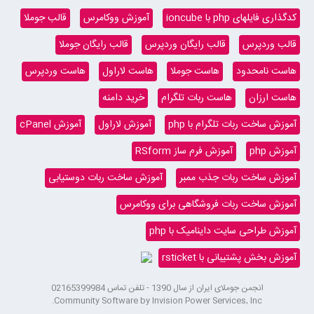
کدگذاری فایلهای php با ioncube
آموزش ووکامرس
قالب جوملا
قالب وردپرس
قالب رایگان وردپرس
قالب رایگان جوملا
هاست نامحدود
هاست جوملا
هاست لاراول
هاست وردپرس
هاست ارزان
هاست ربات تلگرام
خرید دامنه
آموزش ساخت ربات تلگرام با php
آموزش لاراول
آموزش cPanel
آموزش php
آموزش فرم ساز RSform
آموزش ساخت ربات جذب ممبر
آموزش ساخت ربات دوستیابی
آموزش ساخت ربات فروشگاهی برای ووکامرس
آموزش طراحی سایت داینامیک با php
آموزش بخش پشتیبانی با rsticket
انجمن جوملای ایران از سال 1390 - تلفن تماس 02165399984
Community Software by Invision Power Services, Inc.