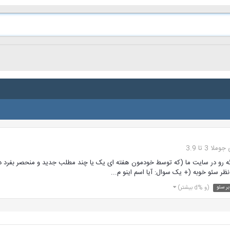
3 تا 3.9
ه رو در سایت ما (که توسط خودمون هفته ای یک یا چند مطلب جدید و منحصر بفرد در او
 سئو خوبه (+ یک سوال: آیا اسم اینو م...
بر سئو
(و %d بیشتر)