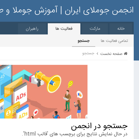
انجمن جوملای ایران | آموزش جوملا و 
خانه
مارکت
فعالیت ها
راهبران
تمامی فعالیت ها
جستجو
جستجو
صفحه نخست
جستجو در انجمن
در حال نمایش نتایج برای برچسب های 'قالب html'.