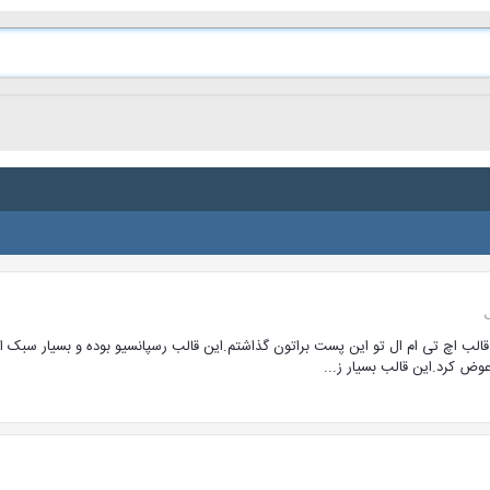
کهنسال با سلام یک قالب اچ تی ام ال تو این پست براتون گذاشتم.این قالب رسپانسیو بوده و
وض کرد.این قالب بسیار ز...