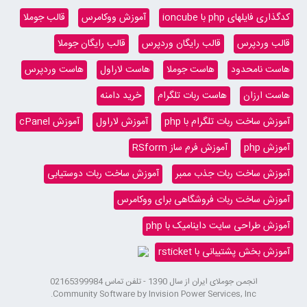
کدگذاری فایلهای php با ioncube
آموزش ووکامرس
قالب جوملا
قالب وردپرس
قالب رایگان وردپرس
قالب رایگان جوملا
هاست نامحدود
هاست جوملا
هاست لاراول
هاست وردپرس
هاست ارزان
هاست ربات تلگرام
خرید دامنه
آموزش ساخت ربات تلگرام با php
آموزش لاراول
آموزش cPanel
آموزش php
آموزش فرم ساز RSform
آموزش ساخت ربات جذب ممبر
آموزش ساخت ربات دوستیابی
آموزش ساخت ربات فروشگاهی برای ووکامرس
آموزش طراحی سایت داینامیک با php
آموزش بخش پشتیبانی با rsticket
انجمن جوملای ایران از سال 1390 - تلفن تماس 02165399984
Community Software by Invision Power Services, Inc.