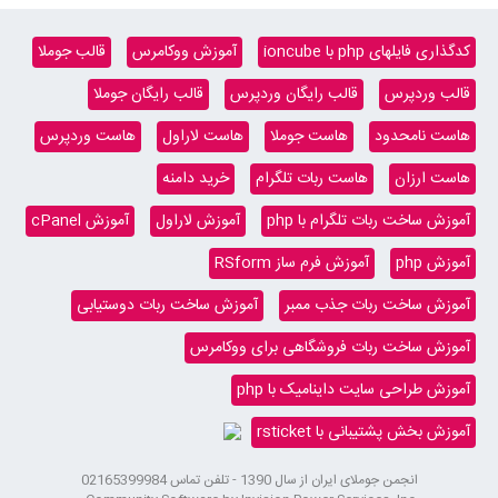
کدگذاری فایلهای php با ioncube
آموزش ووکامرس
قالب جوملا
قالب وردپرس
قالب رایگان وردپرس
قالب رایگان جوملا
هاست نامحدود
هاست جوملا
هاست لاراول
هاست وردپرس
هاست ارزان
هاست ربات تلگرام
خرید دامنه
آموزش ساخت ربات تلگرام با php
آموزش لاراول
آموزش cPanel
آموزش php
آموزش فرم ساز RSform
آموزش ساخت ربات جذب ممبر
آموزش ساخت ربات دوستیابی
آموزش ساخت ربات فروشگاهی برای ووکامرس
آموزش طراحی سایت داینامیک با php
آموزش بخش پشتیبانی با rsticket
انجمن جوملای ایران از سال 1390 - تلفن تماس 02165399984