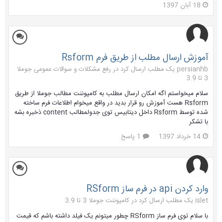
18 آبان 1397
آموزش ارسال مطلب از طریق فرم Rsform
persianhb یک مطلب ارسال کرد در
رفع مشکلات و سوالات عمومی جوملا
3 تا 3.9
سلام میخواستم اگه امکان ارسال مطلب به کامپوننت مطالب جوملا از طریق
Rsform هست آموزش رو قرار بدید در واقع میخوام اطلاعات فرم ساخته
شده توسط Rsform داخل دیتابیس توی جدولمطالب content ذخبره بشه
با تشکر
14 خرداد 1397
1 پاسخ
وارد کردن api در فرم ساز RSform
islet یک مطلب ارسال کرد در
کامپوننت جوملا 3 تا 3.9
با سلام توی فرم ساز RSform چطور میتونم یک فیلد داشته باشم که قیمت