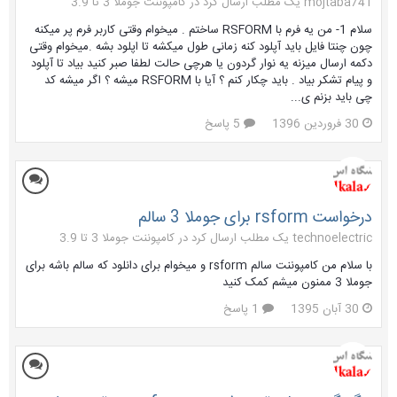
mojtaba741 یک مطلب ارسال کرد در
کامپوننت جوملا 3 تا 3.9
سلام 1- من یه فرم با RSFORM ساختم . میخوام وقتی کاربر فرم پر میکنه
چون چنتا فایل باید آپلود کنه زمانی طول میکشه تا اپلود بشه .میخوام وقتی
دکمه ارسال میزنه یه نوار گردون یا هرچی حالت لطفا صبر کنید بیاد تا آپلود
و پیام تشکر بیاد . باید چکار کنم ؟ آیا با RSFORM میشه ؟ اگر میشه کد
چی باید بزنم ی...
30 فروردین 1396
5 پاسخ
درخواست rsform برای جوملا 3 سالم
technoelectric یک مطلب ارسال کرد در
کامپوننت جوملا 3 تا 3.9
با سلام من کامپوننت سالم rsform و میخوام برای دانلود که سالم باشه برای
جوملا 3 ممنون میشم کمک کنید
30 آبان 1395
1 پاسخ