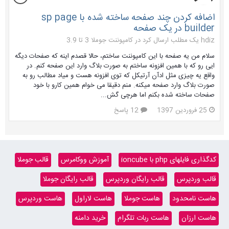
اضافه کردن چند صفحه ساخته شده با sp page
builder در یک صفحه
hdiz یک مطلب ارسال کرد در
کامپوننت جوملا 3 تا 3.9
سلام من یه صفحه با این کامپوننت ساختم، حالا قصدم اینه که صفحات دیگه
ایی رو که با همین افزونه ساختم به صورت بلاگ وارد این صفحه کنم. در
واقع یه چیزی مثل ادآن آرتیکل که توی افزونه هست و میاد مطالب رو به
صورت بلاگ وارد صفحه میکنه. منم دقیقا می خوام همین کارو با خود
صفحات ساخته شده بکنم اما هرچی گش...
25 فروردین 1397
12 پاسخ
کدگذاری فایلهای php با ioncube
آموزش ووکامرس
قالب جوملا
قالب وردپرس
قالب رایگان وردپرس
قالب رایگان جوملا
هاست نامحدود
هاست جوملا
هاست لاراول
هاست وردپرس
هاست ارزان
هاست ربات تلگرام
خرید دامنه