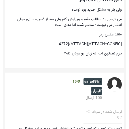
بدون حذف قبلی نصب کردم.
ولی باز یه مشکل جدید بود اومده
می تونم وارد مطالب بشم و ویرایش کنم ولی بعد از ذخیره سازی بجای
انتشار می نویسه : منتشر شده اما معلق است.
مانند عکس زیر:
[ATTACH=CONFIG]4272[/ATTACH]
بازم نظرتون اینه که زبان رو عوض کنم؟
sajad89m
10
کاربران
105 ارسال
ارسال شده در
مرداد
92
توی بسته نصبی که نصب کردم k2 داخلش نصب بود و این مشکل رو