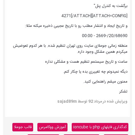
برگشت به کنترل پنل"
[ATTACH=CONFIG]4271[/ATTACH]
و تاریخ ایجاد و انتشار مطلب رو با تاریخ عجیبی ذخیره میکنه مثلا:
20/68690/-2669 - 00:00
منطقه زمانی جوملای سایت روی تهران تنظیم شده. با هر کدوم تعوضیش
میکردم همین مشکل وجود داره.
ساعت و تاریخ سیستمم تنظیم هست و مشکلی نداره
دیگه نمیدونم چه تغییری بده یا چکار کنم.
ممنون میشم راهنمایی کنید.
تشکر
ویرایش شده در
مرداد 92
توسط sajad89m
کدگذاری فایلهای php با ioncube
آموزش ووکامرس
قالب جوملا