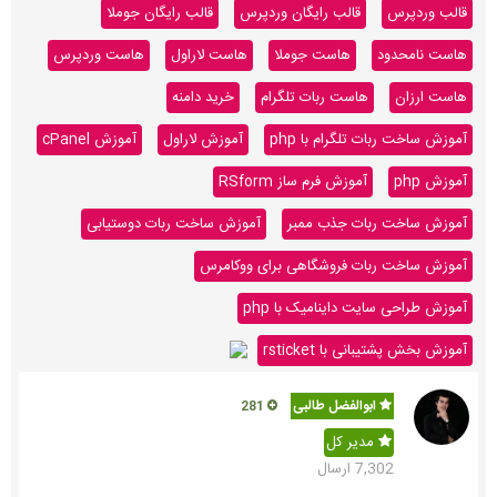
قالب وردپرس
قالب رایگان وردپرس
قالب رایگان جوملا
هاست نامحدود
هاست جوملا
هاست لاراول
هاست وردپرس
هاست ارزان
هاست ربات تلگرام
خرید دامنه
آموزش ساخت ربات تلگرام با php
آموزش لاراول
آموزش cPanel
آموزش php
آموزش فرم ساز RSform
آموزش ساخت ربات جذب ممبر
آموزش ساخت ربات دوستیابی
آموزش ساخت ربات فروشگاهی برای ووکامرس
آموزش طراحی سایت داینامیک با php
آموزش بخش پشتیبانی با rsticket
ابوالفضل طالبی
281
مدیر کل
7,302 ارسال