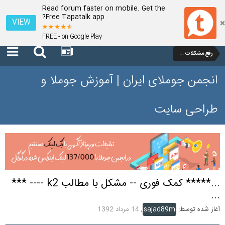
Read forum faster on mobile. Get the
Free Tapatalk app?
VIEW
FREE - on Google Play
رفع مشکلات و سوالات عمومی جوملا 1.7 و 2.5
انجمن جوملای ایران | آموزش جوملا و
طراحی سایت
...***** کمک فوری -- مشکل با مطالب k2 ---- ***
...
آغاز شده توسط:
sajad89m
,
14 مرداد 1392