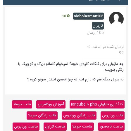
nicholasman206
10
کاربران
105 ارسال
ارسال شده در
اسفند
92
چه ماژولی برای کلکات کلیدی خوبه؟ نمیخوام کلماتو بزرگ و کوچیک یا
رنگی بنویسه
یه سوال دیگه هم که دارم اینه که چرا انجمن اینقدر سوتو کوره ؟
کدگذاری فایلهای php با ioncube
آموزش ووکامرس
قالب جوملا
قالب وردپرس
قالب رایگان وردپرس
قالب رایگان جوملا
هاست نامحدود
هاست جوملا
هاست لاراول
هاست وردپرس