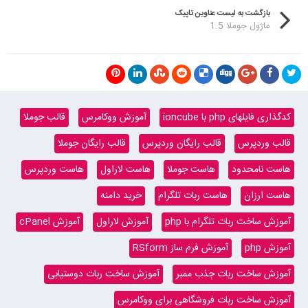
بازگشت به لیست عناوین تاپیک
ماژول جوملا 1.5
کدگذاری فایلهای php با ioncube
آموزش ووکامرس
قالب جوملا
قالب وردپرس
قالب رایگان وردپرس
قالب رایگان جوملا
هاست نامحدود
هاست جوملا
هاست لاراول
هاست وردپرس
هاست ارزان
هاست ربات تلگرام
خرید دامنه
آموزش ساخت ربات تلگرام با php
آموزش لاراول
آموزش cPanel
آموزش php
آموزش فرم ساز RSform
آموزش ساخت ربات جذب ممبر
آموزش ساخت ربات دوستیابی
آموزش ساخت ربات فروشگاهی برای ووکامرس