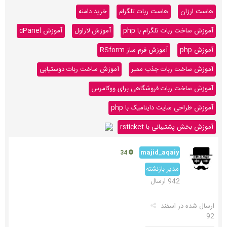
هاست ارزان
هاست ربات تلگرام
خرید دامنه
آموزش ساخت ربات تلگرام با php
آموزش لاراول
آموزش cPanel
آموزش php
آموزش فرم ساز RSform
آموزش ساخت ربات جذب ممبر
آموزش ساخت ربات دوستیابی
آموزش ساخت ربات فروشگاهی برای ووکامرس
آموزش طراحی سایت داینامیک با php
آموزش بخش پشتیبانی با rsticket
majid_aqaiy
34
مدیر بازنشته
942 ارسال
ارسال شده در
اسفند
92