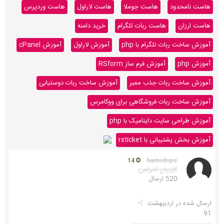
هاست نامحدود
هاست جوملا
هاست لاراول
هاست وردپرس
هاست ارزان
هاست ربات تلگرام
خرید دامنه
آموزش ساخت ربات تلگرام با php
آموزش لاراول
آموزش cPanel
آموزش php
آموزش فرم ساز RSform
آموزش ساخت ربات جذب ممبر
آموزش ساخت ربات دوستیابی
آموزش ساخت ربات فروشگاهی برای ووکامرس
آموزش طراحی سایت داینامیک با php
آموزش بخش پشتیبانی با rsticket
hamidnpc
14
کاربران اخراجی
520 ارسال
ارسال شده در
اردیبهشت
91