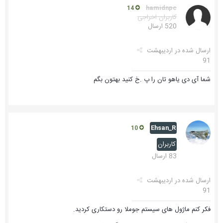
hamidnpc
14
کاربران اخراجی
520 ارسال
ارسال شده در
اردیبهشت
91
شما آی دی یاهو تان را پ .خ کنید بهتون بگم
Ehsan_R
10
کاربران
83 ارسال
ارسال شده در
اردیبهشت
91
فکر کنم ماژول های سیستم جوملا رو دستکاری کردید.