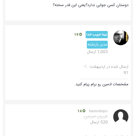
دوستان کسی جوابی ندارد؟یعنی این قدر سخته؟
نیما حبیب خدا
19
مدیر بازنشته
1,003 ارسال
ارسال شده در
اردیبهشت
91
مشخصات ادمین رو برام پیام کنید.
hamidnpc
14
کاربران اخراجی
520 ارسال