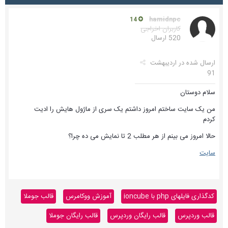
hamidnpc
14
کاربران اخراجی
520 ارسال
ارسال شده در
اردیبهشت
91
سلام دوستان
من یک سایت ساختم امروز داشتم یک سری از ماژول هایش را ادیت
کردم
حالا امروز می بینم از هر مطلب 2 تا نمایش می ده چرا؟
سایت
کدگذاری فایلهای php با ioncube
آموزش ووکامرس
قالب جوملا
قالب وردپرس
قالب رایگان وردپرس
قالب رایگان جوملا