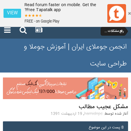
Read forum faster on mobile. Get the
Free Tapatalk app?
VIEW
FREE - on Google Play
رفع مشکلات و سوالات عمومی جوملا 1.7 و 2.5
انجمن جوملای ایران | آموزش جوملا و
طراحی سایت
مشکل عجیب مطالب
آغاز شده توسط:
hamidnpc
,
19 اردیبهشت 1391
8 پست در این موضوع