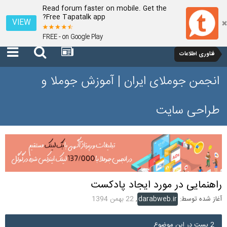
Read forum faster on mobile. Get the
Free Tapatalk app?
VIEW
FREE - on Google Play
فناوری اطلاعات
انجمن جوملای ایران | آموزش جوملا و
طراحی سایت
راهنمایی در مورد ایجاد پادکست
آغاز شده توسط:
darabweb.ir
,
22 بهمن 1394
2 پست در این موضوع