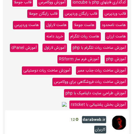
کدگذاری فایلهای php با ioncube
آموزش ووکامرس
قالب جوملا
قالب وردپرس
قالب رایگان وردپرس
قالب رایگان جوملا
هاست نامحدود
هاست جوملا
هاست لاراول
هاست وردپرس
هاست ارزان
هاست ربات تلگرام
خرید دامنه
آموزش ساخت ربات تلگرام با php
آموزش لاراول
آموزش cPanel
آموزش php
آموزش فرم ساز RSform
آموزش ساخت ربات جذب ممبر
آموزش ساخت ربات دوستیابی
آموزش ساخت ربات فروشگاهی برای ووکامرس
آموزش طراحی سایت داینامیک با php
آموزش بخش پشتیبانی با rsticket
darabweb.ir
12
کاربران