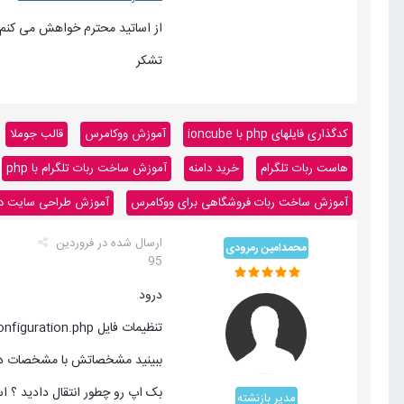
از اساتید محترم خواهش می کنم ک
تشکر
کدگذاری فایلهای php با ioncube
آموزش ووکامرس
قالب جوملا
هاست ربات تلگرام
خرید دامنه
آموزش ساخت ربات تلگرام با php
آموزش ساخت ربات فروشگاهی برای ووکامرس
آموزش طراحی سایت داینا
ارسال شده در
فروردین
محمدامین رمرودی
95
درود
تنظیمات فایل configuration.php رو بررسی کردید ؟
ببینید مشخصاتش با مشخصات دی
بک اپ رو چطور انتقال دادید ؟ است
مدیر بازنشته