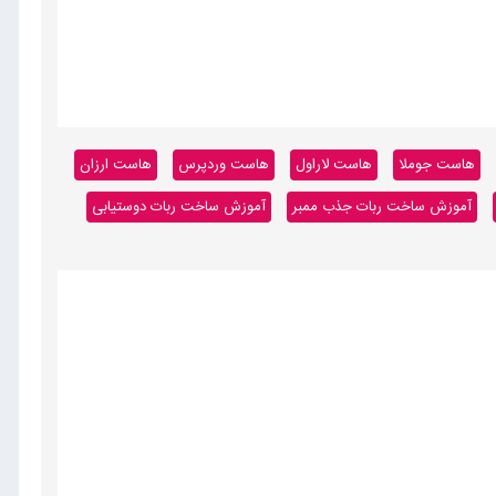
هاست جوملا
هاست لاراول
هاست وردپرس
هاست ارزان
آموزش ساخت ربات جذب ممبر
آموزش ساخت ربات دوستیابی