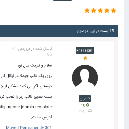
15 پست در این موضوع
ارسال شده در
فروردین
kharazmi
95
سلام و تبریک سال نو،
روی یک قالب جوملا در لوکال کا
دوستان فکر می کنید مشکل از 
بسته نصبی قالب زیر را نصب کرد
کاربران
10
ltipurpose-joomla-template
25 ارسال
آدرس سایت:
301 Moved Permanently