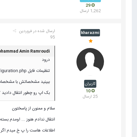
29
1,262 ارسال
ارسال شده در
فروردین
kharazmi
95
Mohammad Amin Ramroudi گفت اس
درود
تنظیمات فایل configuration.php رو بررسی کردید ؟
ببینید مشخصاتش با مشخصات
کاربران
10
بک اپ رو چطور انتقال دادید ؟ 
25 ارسال
سلام و ممنون از پاسختون
انتقال ندادم هنوز ... اومدم بست
اطلاعات هاست را پ خ میدم اگر 