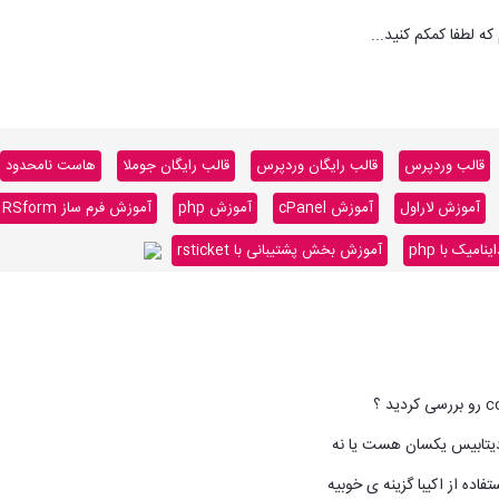
ه لطفا کمکم کنید...
قالب وردپرس
قالب رایگان وردپرس
قالب رایگان جوملا
هاست نامحدود
آموزش لاراول
آموزش cPanel
آموزش php
آموزش فرم ساز RSform
میک با php
آموزش بخش پشتیبانی با rsticket
تابیس یکسان هست یا نه
فاده از اکیبا گزینه ی خوبیه