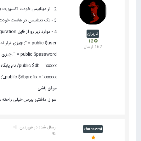
2 - از دیتابیس خودت اکسپورت بگیر
3 - یک دیتابیس در هاست خودت ایجاد کن و دیتابیسی که در مرحله 2 اکسپورت گرفتی رو اینجا ایمپورت کن (داخل دیتابیس که ایجاد کردی ایمپورت کن)
4 - موارد زیر رو از فایل configuration باید ویرایش کنی
کاربران
12
public $user = ''; چیزی قرار ندید
162 ارسال
public $password = ''; چیزی قرار ندید
public $db = 'xxxxx'; نام پایگاه داده جدید رو قرار بدید
public $dbprefix = 'xxxxxx_'; پسوند جداول قدیم رو به پسوند جداول این دیتابیس جدید تغییر بدید
موفق باشی
سوال داشتی بپرس خیلی راحته
ارسال شده در
فروردین
kharazmi
95