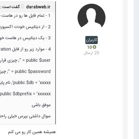
darabweb.ir گفت است :
1 - تمام فایل ها رو در هاست خودت کپی کن (همه رو زیپ کن در کامپیوترت و در هاست آپلود و اکسترکت کن)
2 - از دیتابیس خودت اکسپورت بگیر
3 - یک دیتابیس در هاست خودت ایجاد کن و دیتابیسی که در مرحله 2 اکسپورت گرفتی رو اینجا ایمپورت کن (داخل دیتابیس که ایجاد کردی ایمپورت کن)
کاربران
10
4 - موارد زیر رو از فایل configuration باید ویرایش کنی
25 ارسال
public $user = ''; چیزی قرار ندید
public $password = ''; چیزی قرار ندید
public $db = 'xxxxx'; نام پایگاه داده جدید رو قرار بدید
public $dbprefix = 'xxxxxx_'; پسوند جداول قدیم رو به پسوند جداول این دیتابیس جدید تغییر بدید
موفق باشی
سوال داشتی بپرس خیلی راح
همیشه همین کار رو می کنم