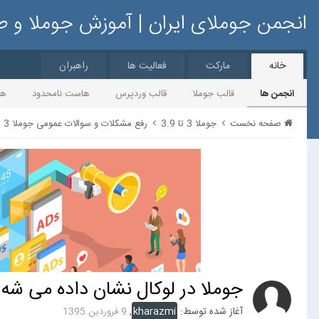
انجمن جوملای ایران | آموزش جوملا و 
خانه
مارکت
فعالیت ها
راهبران
انجمن ها
قالب جوملا
قالب وردپرس
هاست نامحدود
ها
صفحه نخست
جوملا 3 تا 3.9
رفع مشکلات و سوالات عمومی جوملا 3 تا 3.9
جوملا در لوکال نشان داده می شه 
آغاز شده توسط:
kharazmi
,
9 فروردین 1395