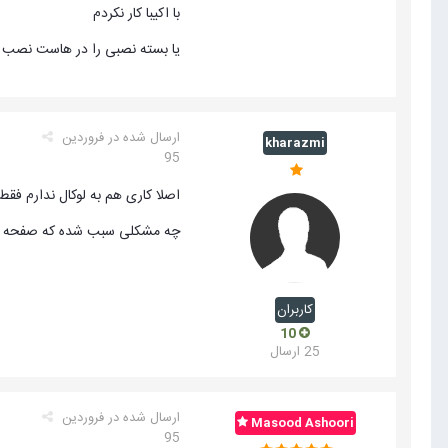
با اکیبا کار نکردم
یا بسته نصبی را در هاست نصب می
ارسال شده در
فروردین
kharazmi
95
اصلا کاری هم به لوکال ندارم 
چه مشکلی سبب شده که صفحه ایندکس اینجوری سفید باش
کاربران
10
25 ارسال
ارسال شده در
فروردین
Masood Ashoori
95