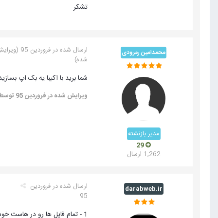
تشکر
ارسال شده در
فروردین 95
(ویرای
محمدامین رمرودی
شده)
شما برید با اکیبا یه بک اپ بسا
ویرایش شده در
فروردین 95
توسط mmad Amin Ramroudi
مدیر بازنشته
29
1,262 ارسال
ارسال شده در
فروردین
darabweb.ir
95
1 - تمام فایل ها رو در هاست خودت کپی کن (همه رو زیپ کن در کامپیوترت و در هاست آپلود و اکسترکت کن)