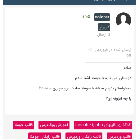
coloner
10
کاربران
3 ارسال
ارسال شده در
فروردین
95
سلام
دوستان من تازه با جوملا اشنا شدم
میخواستم بدونم میشه با جوملا سایت برونسپاری ساخت؟
با چه افزونه ای؟
کدگذاری فایلهای php با ioncube
آموزش ووکامرس
قالب جوملا
قالب وردپرس
قالب رایگان وردپرس
قالب رایگان جوملا