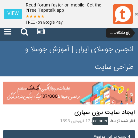
Read forum faster on mobile. Get the
Free Tapatalk app?
VIEW
FREE - on Google Play
رفع مشکلات و سوالات عمومی جوملا 3 تا 3.9
انجمن جوملای ایران | آموزش جوملا و
طراحی سایت
ایجاد سایت برون سپاری
آغاز شده توسط:
coloner
,
17 فروردین 1395
4 پست در این موضوع