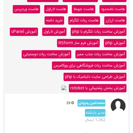
هاست نامحدود
هاست جوملا
هاست لاراول
هاست وردپرس
هاست ارزان
هاست ربات تلگرام
خرید دامنه
آموزش ساخت ربات تلگرام با php
آموزش لاراول
آموزش cPanel
آموزش php
آموزش فرم ساز RSform
آموزش ساخت ربات جذب ممبر
آموزش ساخت ربات دوستیابی
آموزش ساخت ربات فروشگاهی برای ووکامرس
آموزش طراحی سایت داینامیک با php
آموزش بخش پشتیبانی با rsticket
محمدامین رمرودی
29
مدیر بازنشته
1,262 ارسال