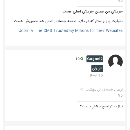
95
جوملای من همین جوملای اصلی هست
تمپلیت پروتواستار که در بالای صفحه جوملای اصلی هم تصویرش هست
Joomla! The CMS Trusted By Millions for their Websites
Gagool2
10
کاربران
16 ارسال
ارسال شده در
اردیبهشت
95
نیاز به توضیح بیشتر هست؟