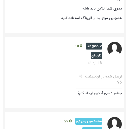
دموی شما انلاین باید باشه
همچنین میتونید از فایرباگ استفاده کنید
Gagool2
10
کاربران
16 ارسال
ارسال شده در
اردیبهشت
95
چطور دموی آنلاین ایجاد کنم؟
محمدامین رمرودی
29