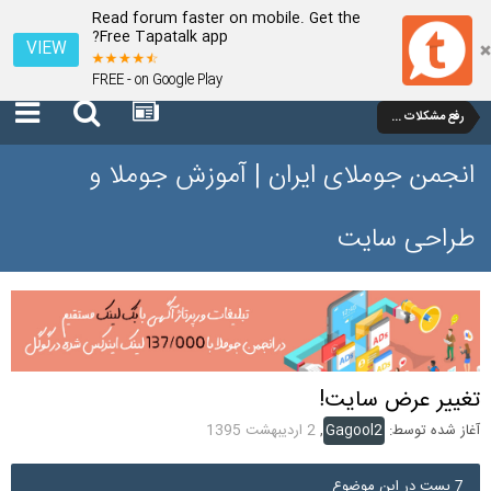
Read forum faster on mobile. Get the
Free Tapatalk app?
VIEW
FREE - on Google Play
رفع مشکلات و سوالات عمومی جوملا 3 تا 3.9
انجمن جوملای ایران | آموزش جوملا و
طراحی سایت
تغییر عرض سایت!
آغاز شده توسط:
Gagool2
,
2 اردیبهشت 1395
7 پست در این موضوع