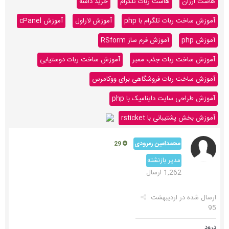
هاست ارزان
هاست ربات تلگرام
خرید دامنه
آموزش ساخت ربات تلگرام با php
آموزش لاراول
آموزش cPanel
آموزش php
آموزش فرم ساز RSform
آموزش ساخت ربات جذب ممبر
آموزش ساخت ربات دوستیابی
آموزش ساخت ربات فروشگاهی برای ووکامرس
آموزش طراحی سایت داینامیک با php
آموزش بخش پشتیبانی با rsticket
محمدامین رمرودی
29
مدیر بازنشته
1,262 ارسال
ارسال شده در
اردیبهشت
95
درود