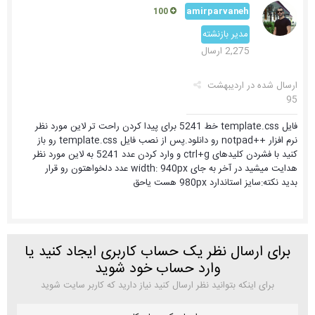
amirparvaneh
100
مدیر بازنشته
2,275 ارسال
ارسال شده در
اردیبهشت
95
فایل template.css خط 5241 برای پیدا کردن راحت تر لاین مورد نظر
نرم افزار ++notpad رو دانلود.پس از نصب فایل template.css رو باز
کنید با فشردن کلیدهای ctrl+g و وارد کردن عدد 5241 به لاین مورد نظر
هدایت میشید در آخر به جای width: 940px عدد دلخواهتون رو قرار
بدید نکته:سایز استاندارد 980px هست یاحق
برای ارسال نظر یک حساب کاربری ایجاد کنید یا
وارد حساب خود شوید
برای اینکه بتوانید نظر ارسال کنید نیاز دارید که کاربر سایت شوید