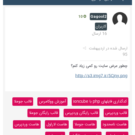
Gagool2
10
کاربران
16 ارسال
ارسال شده در
اردیبهشت
95
چطور عرض سایت رو کمی زیاد کنم؟
http://s3.img7.ir/5Cjny.png
کدگذاری فایلهای php با ioncube
آموزش ووکامرس
قالب جوملا
قالب وردپرس
قالب رایگان وردپرس
قالب رایگان جوملا
هاست نامحدود
هاست جوملا
هاست لاراول
هاست وردپرس