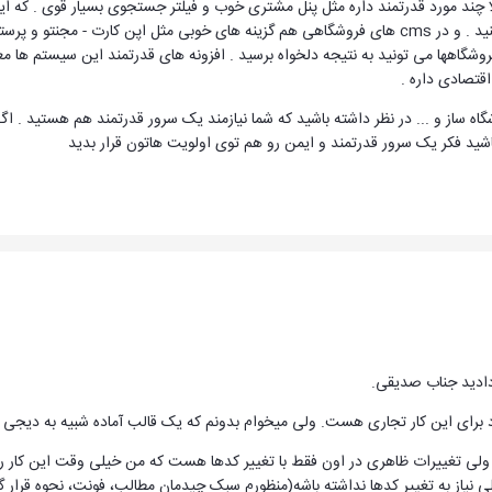
ند مورد قدرتمند داره مثل پنل مشتری خوب و فیلتر جستجوی بسیار قوی . که این ه
هیکاشاپ یا ویرچومارت استفاده کنید . و در cms های فروشگاهی هم گزینه های خوبی مثل اپن
شگاهها می تونید به نتیجه دلخواه برسید . افزونه های قدرتمند این سیستم ها معم
قتصادی داره .
گاه ساز و ... در نظر داشته باشید که شما نیازمند یک سرور قدرتمند هم هستید . 
شید فکر یک سرور قدرتمند و ایمن رو هم توی اولویت هاتون قرار بدید
 دادید جناب صدیقی.
برای این کار تجاری هست. ولی میخوام بدونم که یک قالب آماده شبیه به دیجی کا
 ولی تغییرات ظاهری در اون فقط با تغییر کدها هست که من خیلی وقت این کار رو ن
لی نیاز به تغییر کدها نداشته باشه(منظورم سبک چیدمان مطالب، فونت، نحوه قرار