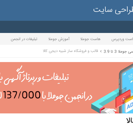
طراحی سایت
ست وردپرس
هاست جوملا
آموزش جوملا
تبلیغات در انجمن
قالب و فروشگاه ساز شبیه دیجی کالا
جوملا 3 تا 3.9
لا