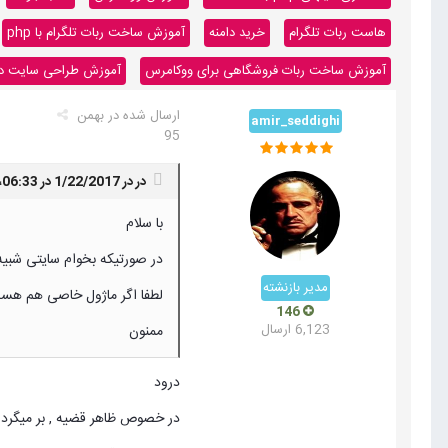
هاست ربات تلگرام
خرید دامنه
آموزش ساخت ربات تلگرام با php
آموزش ساخت ربات فروشگاهی برای ووکامرس
آموزش طراحی سایت داینا
ارسال شده در
بهمن
amir_seddighi
95
در در 1/22/2017 در 06:33،
با سلام
در صورتیکه بخوام سایتی شبیه 
مدیر بازنشته
لطفا اگر ماژول خاصی هم هست 
146
6,123 ارسال
ممنون
درود
در خصوص ظاهر قضیه , بر میگرده ب