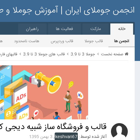
انجمن جوملای ایران | آموزش جوملا و 
خانه
مارکت
فعالیت ها
راهبران
انجمن ها
قالب جوملا
قالب وردپرس
هاست نامحدود
ها
صفحه نخست
جوملا 3 تا 3.9
قالب های جوملا 3 تا 3.9
قالبهای فارسی 
قالب و فروشگاه ساز شبیه دیجی کا
آغاز شده توسط:
keshvari67
,
3 بهمن 1395