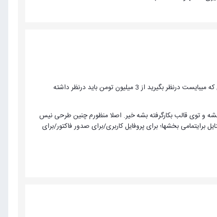
اگر بخواهید یک قالب از پایه مشابه دیجی کالا پیاده کنید و با یک کامپوننت جوملایی مثل هیکاشاپ حداقل هزینه ای که میبایست درنظر بگیرید از 3 میلیون تومن باید درنظر داشته
ایل و رنگش کپی بشه و 4تا بنرهای سایت دیجی برداشته بشه و توی قالب بکارگرفته بشه خیر. اصلا منظورم چنین طرحی نیس
 تمام ریزه کاریها/ استایل برایتمامی بخشها؛ برای پروفایل کاربری/برای صدور فاکتور/برای