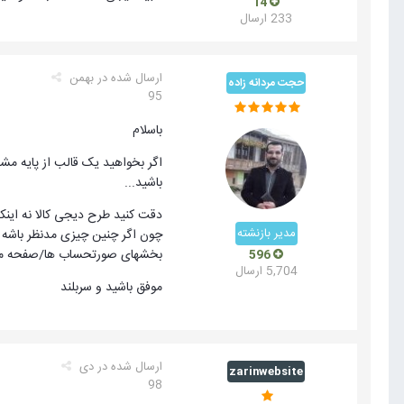
14
233 ارسال
ارسال شده در
بهمن
حجت مردانه زاده
95
باسلام
باشید...
مدیر بازنشته
بخشهای صورتحساب ها/صفحه مح
596
5,704 ارسال
موفق باشید و سربلند
ارسال شده در
دی
zarinwebsite
98