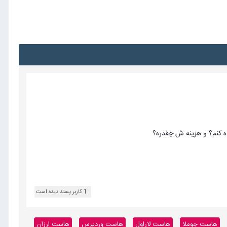
ده کنم؟ و هزینه ش چقدره؟
1 کاربر پسند دیده است
هاست جوملا
هاست لاراول
هاست وردپرس
هاست ارزان