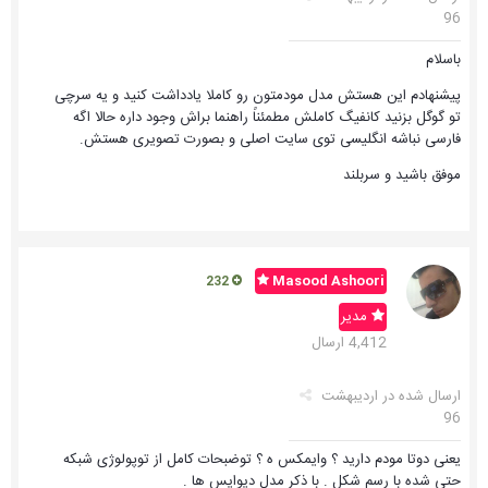
96
باسلام
پیشنهادم این هستش مدل مودمتون رو کاملا یادداشت کنید و یه سرچی
تو گوگل بزنید کانفیگ کاملش مطمئناً راهنما براش وجود داره حالا اگه
فارسی نباشه انگلیسی توی سایت اصلی و بصورت تصویری هستش.
موفق باشید و سربلند
Masood Ashoori
232
مدیر
4,412 ارسال
ارسال شده در
اردیبهشت
96
یعنی دوتا مودم دارید ؟ وایمکس ه ؟ توضبحات کامل از توپولوژی شبکه
حتی شده با رسم شکل . با ذکر مدل دیوایس ها .