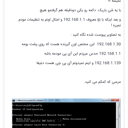
نمیشه !!!
با یه شی باریک دکمه رو یکی دودقیقه هم گرفتمو هیچ
و بعد اینکه با ip معروف 192.168.1.1 و امثال اونم به تنظیمات مودم
نمیره !
به تصاویر پیوست شده نگاه کنید :
192.168.1.30 این مختص اون گیرنده هست که روی پشت بومه
192.168.1.1 حدس میزدم این آی پی مودمه باشه
192.168.1.139 و اینم نمیدونم آی پی چی هست دغیغا
مرسی که کمکم می کنید.