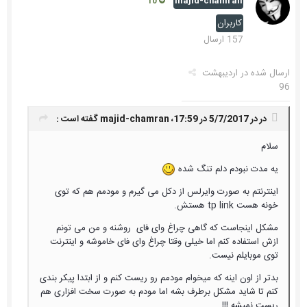
majid-chamran
10
کاربران
157 ارسال
ارسال شده در
اردیبهشت
96
در در 5/7/2017 در 17:59،
majid-chamran
گفته است :
سلام
یه مدت نبودم دلم تنگ شده
اینترنتم به صورت وایرلس از دکل می گیرم و مودمم هم که توی
خونه هست tp link هستش.
مشکل اینجاست که گاهی چراغ وای فای روشنه و من می تونم
ازش استفاده کنم اما خیلی وقتا چراغ وای فای خاموشه و اینترنت
توی موبایلم نیست.
بدتر از اون اینه که میخوام مودمم رو ریست کنم و از ابتدا پیکر بندی
کنم تا شاید مشکل برطرف بشه اما مودم به صورت سخت افزاری هم
ریست نمیشه !!!