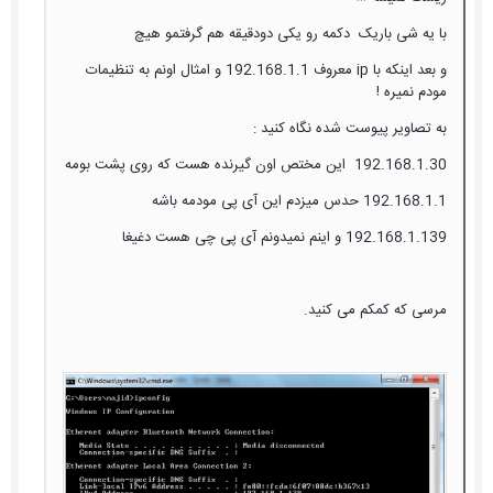
با یه شی باریک دکمه رو یکی دودقیقه هم گرفتمو هیچ
و بعد اینکه با ip معروف 192.168.1.1 و امثال اونم به تنظیمات
مودم نمیره !
به تصاویر پیوست شده نگاه کنید :
192.168.1.30 این مختص اون گیرنده هست که روی پشت بومه
192.168.1.1 حدس میزدم این آی پی مودمه باشه
192.168.1.139 و اینم نمیدونم آی پی چی هست دغیغا
مرسی که کمکم می کنید.