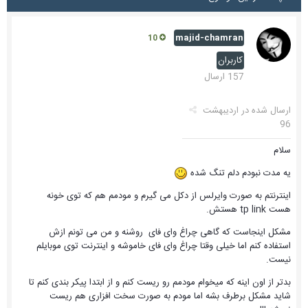
majid-chamran
10
کاربران
157 ارسال
ارسال شده در
اردیبهشت
96
سلام
یه مدت نبودم دلم تنگ شده
اینترنتم به صورت وایرلس از دکل می گیرم و مودمم هم که توی خونه
هست tp link هستش.
مشکل اینجاست که گاهی چراغ وای فای روشنه و من می تونم ازش
استفاده کنم اما خیلی وقتا چراغ وای فای خاموشه و اینترنت توی موبایلم
نیست.
بدتر از اون اینه که میخوام مودمم رو ریست کنم و از ابتدا پیکر بندی کنم تا
شاید مشکل برطرف بشه اما مودم به صورت سخت افزاری هم ریست