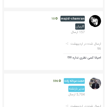
majid-chamran
10
کاربران
157 ارسال
ارسال شده در
اردیبهشت
96
احیانا کسی نظری نداره !!!!؟
حجت مردانه زاده
596
مدیر بازنشته
5,704 ارسال
ارسال شده در
اردیبهشت