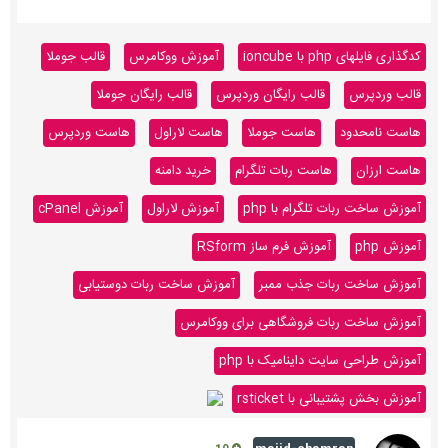
کدگذاری فایلهای php با ioncube
آموزش ووکامرس
قالب جوملا
قالب وردپرس
قالب رایگان وردپرس
قالب رایگان جوملا
هاست نامحدود
هاست جوملا
هاست لاراول
هاست وردپرس
هاست ارزان
هاست ربات تلگرام
خرید دامنه
آموزش ساخت ربات تلگرام با php
آموزش لاراول
آموزش cPanel
آموزش php
آموزش فرم ساز RSform
آموزش ساخت ربات جذب ممبر
آموزش ساخت ربات دوستیابی
آموزش ساخت ربات فروشگاهی برای ووکامرس
آموزش طراحی سایت داینامیک با php
آموزش بخش پشتیبانی با rsticket