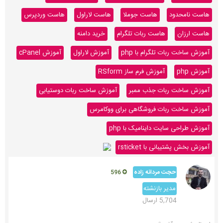
هاست نامحدود
هاست جوملا
هاست لاراول
هاست وردپرس
هاست ارزان
هاست ربات تلگرام
خرید دامنه
آموزش ساخت ربات تلگرام با php
آموزش لاراول
آموزش cPanel
آموزش php
آموزش فرم ساز RSform
آموزش ساخت ربات جذب ممبر
آموزش ساخت ربات دوستیابی
آموزش ساخت ربات فروشگاهی برای ووکامرس
آموزش طراحی سایت داینامیک با php
آموزش بخش پشتیبانی با rsticket
حجت مردانه زاده
596
مدیر بازنشته
5,704 ارسال