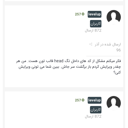
levelup
257
کاربران
872 ارسال
ارسال شده در
آذر
96
فکر میکنم مشکل از کد های داخل تگ head قالب تون هست. من هر
چقدر ویرایش کردم باز برگشت سر جاش. ببین شما می تونی ویرایش
کنی؟
levelup
257
کاربران
872 ارسال