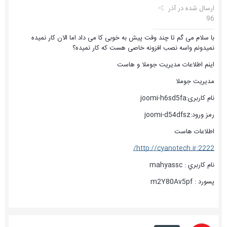
ارسال شده در
آذر
96
با سلام می گم تا چند وقت پیش به خوبی کا می داد اما الان کار نمیده
نمیدونم واسه نصب افزونه خاصی هست که کار نمیده؟
اینم اطلاعات مدیریت جوملا و هاست
مدیریت جوملا
نام کاربری:joomi-h6sd5fa
رمز ورود:joomi-d54dfsz
اطلاعات هاست
http://cyanotech.ir:2222/
نام کاربري : mahyassc
پسورد : m2Y80Av5pf