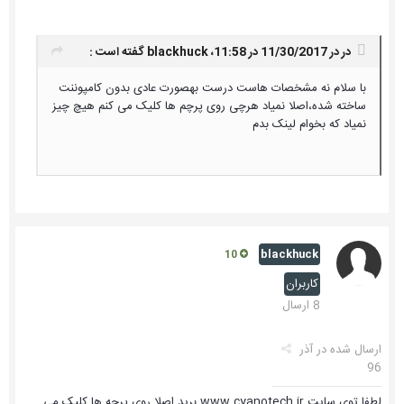
در در 11/30/2017 در 11:58،
blackhuck
گفته است :
با سلام نه مشخصات هاست درست بهصورت عادی بدون کامپوننت
ساخته شده،اصلا نمیاد هرچی روی پرچم ها کلیک می کنم هیچ چیز
نمیاد که بخوام لینک بدم
blackhuck
10
کاربران
8 ارسال
ارسال شده در
آذر
96
لطفا توی سایت www.cyanotech.ir برید اصلا روی پرچه ها کلیک می