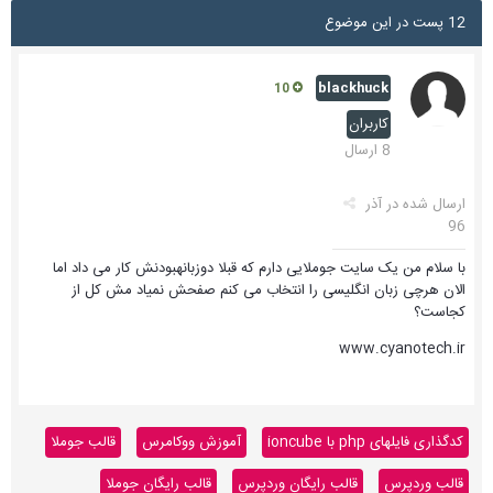
12 پست در این موضوع
blackhuck
10
کاربران
8 ارسال
ارسال شده در
آذر
96
با سلام من یک سایت جوملایی دارم که قبلا دوزبانهبودنش کار می داد اما
الان هرچی زبان انگلیسی را انتخاب می کنم صفحش نمیاد مش کل از
کجاست؟
www.cyanotech.ir
کدگذاری فایلهای php با ioncube
آموزش ووکامرس
قالب جوملا
قالب وردپرس
قالب رایگان وردپرس
قالب رایگان جوملا