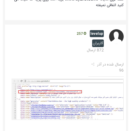
کنید اتفاقی نمیفته
levelup
257
کاربران
872 ارسال
ارسال شده در
آذر
96