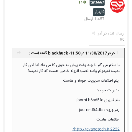
tnt6667
14
کاربران
1,457 ارسال
ارسال شده در
آذر
96
در در 11/30/2017 در 11:58،
blackhuck
گفته است :
با سلام می گم تا چند وقت پیش به خوبی کا می داد اما الان کار
نمیده نمیدونم واسه نصب افزونه خاصی هست که کار نمیده؟
اینم اطلاعات مدیریت جوملا و هاست
مدیریت جوملا
نام کاربری:joomi-h6sd5fa
رمز ورود:joomi-d54dfsz
اطلاعات هاست
http://cyanotech.ir:2222/