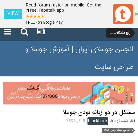
Read forum faster on mobile. Get the
Free Tapatalk app?
VIEW
FREE - on Google Play
رفع مشکلات و سوالات عمومی جوملا 3 تا 3.9
انجمن جوملای ایران | آموزش جوملا و
طراحی سایت
مشکل در دو زبانه بودن جوملا
آغاز شده توسط:
blackhuck
,
5 آذر 1396
خرابی لینک زبان جملا