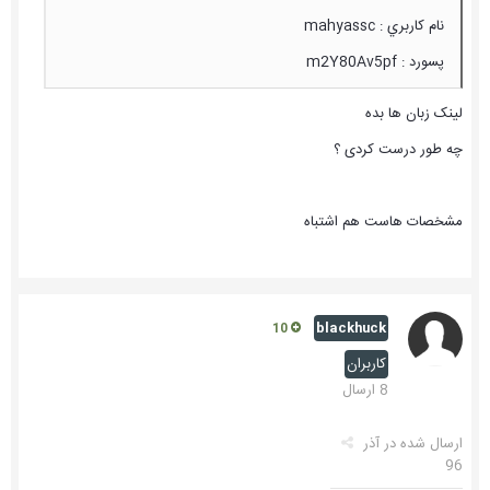
نام کاربري : mahyassc
پسورد : m2Y80Av5pf
لینک زبان ها بده
چه طور درست کردی ؟
مشخصات هاست هم اشتباه
blackhuck
10
کاربران
8 ارسال
ارسال شده در
آذر
96