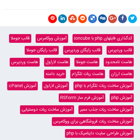
کدگذاری فایلهای php با ioncube
آموزش ووکامرس
قالب جوملا
قالب وردپرس
قالب رایگان وردپرس
قالب رایگان جوملا
هاست نامحدود
هاست جوملا
هاست لاراول
هاست وردپرس
هاست ارزان
هاست ربات تلگرام
خرید دامنه
آموزش ساخت ربات تلگرام با php
آموزش لاراول
آموزش cPanel
آموزش php
آموزش فرم ساز RSform
آموزش ساخت ربات جذب ممبر
آموزش ساخت ربات دوستیابی
آموزش ساخت ربات فروشگاهی برای ووکامرس
آموزش طراحی سایت داینامیک با php