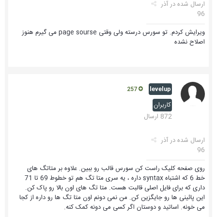
ارسال شده در
آذر
96
ویرایش کردم. تو سورس درسته ولی وقتی page sourse می گیرم هنوز
اصلاح نشده
levelup
257
کاربران
872 ارسال
ارسال شده در
آذر
96
روی صفحه کلیک راست کن سورس قالب رو ببین. علاوه بر متاتگ های
خط 6 که اشتباه syntax داره ، یه سری متا تگ هم تو خطوط 69 تا 71
داری که برای فایل اصلی قالبت هست. متا تگ های اون بالا رو پاک کن.
این پائینی ها رو جایگزین کن. من نمی دونم اون متا تگ ها رو داره از کجا
می خونه. اساتید و دوستان اگر کسی می دونه کمک کنه.