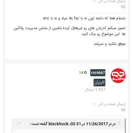
ارسال شده در
آذر
96
باسلام فعلا که دامنه تون نه با /fa بالا میاد و نه با /en
تصور میکنم کدزبان های رو غیرفعال کرده باشین از بخش مدیریت پلاگین
ها. این موضوع رو چک کنید.
موفق باشید و سربلند
tnt6667
14
کاربران
1,457 ارسال
ارسال شده در
آذر
96
در در 11/26/2017 در 03:31،
blackhuck
گفته است :