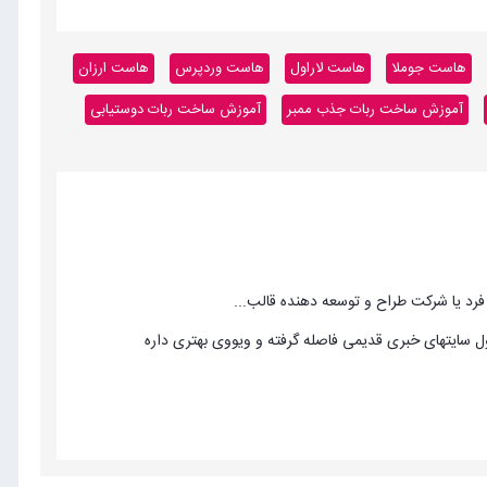
هاست جوملا
هاست لاراول
هاست وردپرس
هاست ارزان
آموزش ساخت ربات جذب ممبر
آموزش ساخت ربات دوستیابی
فرد یا شرکت طراح و توسعه دهنده قالب...
ول سایتهای خبری قدیمی فاصله گرفته و ویووی بهتری داره