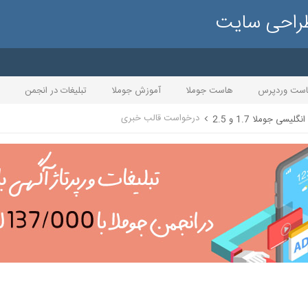
طراحی سایت
ست وردپرس
هاست جوملا
آموزش جوملا
تبلیغات در انجمن
درخواست قالب خبری
گلیسی جوملا 1.7 و 2.5