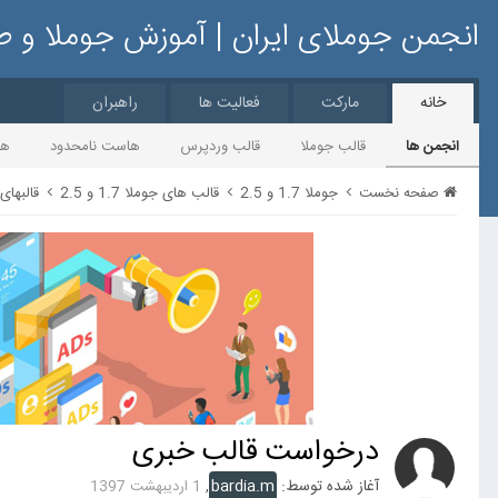
انجمن جوملای ایران | آموزش جوملا و 
خانه
مارکت
فعالیت ها
راهبران
انجمن ها
قالب جوملا
قالب وردپرس
هاست نامحدود
ها
صفحه نخست
جوملا 1.7 و 2.5
قالب های جوملا 1.7 و 2.5
قالبهای ان
درخواست قالب خبری
آغاز شده توسط:
bardia.m
,
1 اردیبهشت 1397