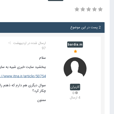
2 پست در این موضوع
ارسال شده در
اردیبهشت
bardia.m
97
سلام
ببخشید سایت خبری شبیه به سایت 
http://www.itna.ir/article/50754/نرم-افزار-اتوماسیون-اداری-چیست-است
سوال دیگری هم دارم که ذهنم را
کاربران
چکار کرد؟
0
4 ارسال
ممنون