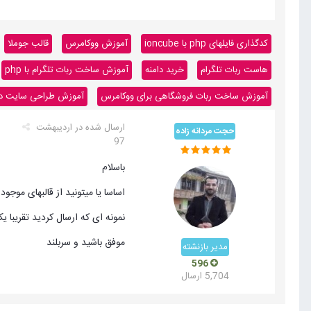
کدگذاری فایلهای php با ioncube
آموزش ووکامرس
قالب جوملا
هاست ربات تلگرام
خرید دامنه
آموزش ساخت ربات تلگرام با php
آموزش ساخت ربات فروشگاهی برای ووکامرس
آموزش طراحی سایت داینا
ارسال شده در
اردیبهشت
حجت مردانه زاده
97
باسلام
اساسا یا میتونید از قالبهای مو
نمونه ای که ارسال کردید تقریبا
موفق باشید و سربلند
مدیر بازنشته
596
5,704 ارسال