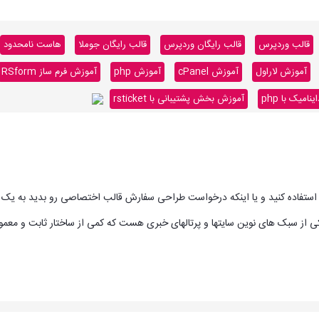
قالب وردپرس
قالب رایگان وردپرس
قالب رایگان جوملا
هاست نامحدود
آموزش لاراول
آموزش cPanel
آموزش php
آموزش فرم ساز RSform
میک با php
آموزش بخش پشتیبانی با rsticket
جود استفاده کنید و یا اینکه درخواست طراحی سفارش قالب اختصاصی رو بدید به یک 
 یکی از سبک های نوین سایتها و پرتالهای خبری هست که کمی از ساختار ثابت و معم