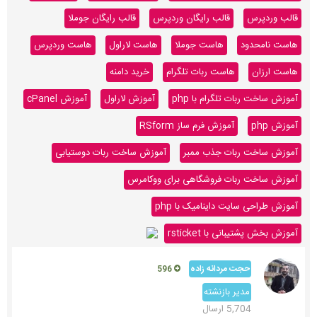
قالب وردپرس
قالب رایگان وردپرس
قالب رایگان جوملا
هاست نامحدود
هاست جوملا
هاست لاراول
هاست وردپرس
هاست ارزان
هاست ربات تلگرام
خرید دامنه
آموزش ساخت ربات تلگرام با php
آموزش لاراول
آموزش cPanel
آموزش php
آموزش فرم ساز RSform
آموزش ساخت ربات جذب ممبر
آموزش ساخت ربات دوستیابی
آموزش ساخت ربات فروشگاهی برای ووکامرس
آموزش طراحی سایت داینامیک با php
آموزش بخش پشتیبانی با rsticket
حجت مردانه زاده
596
مدیر بازنشته
5,704 ارسال