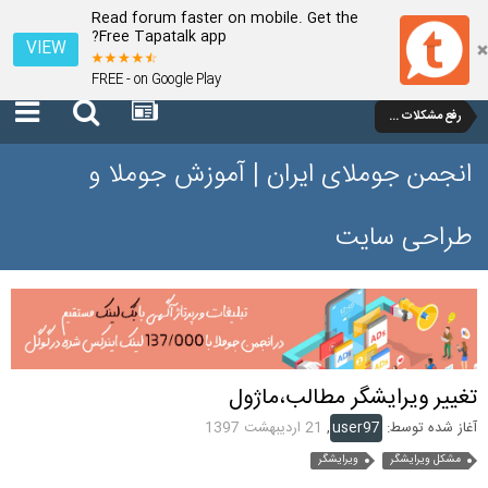
Read forum faster on mobile. Get the
Free Tapatalk app?
VIEW
FREE - on Google Play
رفع مشکلات و سوالات عمومی جوملا 3 تا 3.9
انجمن جوملای ایران | آموزش جوملا و
طراحی سایت
تغییر ویرایشگر مطالب،ماژول
آغاز شده توسط:
user97
,
21 اردیبهشت 1397
مشکل ویرایشگر
ویرایشگر