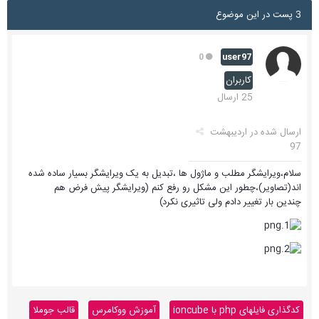
3 پست در این موضوع
user97
0
کاربران
25 ارسال
ارسال شده در
اردیبهشت
97
سلام،ویرایشگر مطلب و ماژول ها ،تبدیل به یک ویرایشگر بسیار ساده شده
اند(تصاویر)،چطور این مشکل رو رفع کنم (ویرایشگر پیش فرض هم
چندین بار تغییر دادم ولی تاثیری نکرد)
کدگذاری فایلهای php با ioncube
آموزش ووکامرس
قالب جوملا