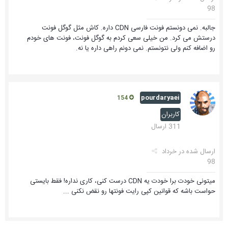
98
جالبه. نمی دونستم فونت فارسی CDN داره. کاش مثل گوگل فونت
درستش می کرد. من خیلی سعی کردم به گوگل فونت، فونت های خودم
رو اضافه کنم ولی نتونستم. نمی دونم راهی داره یا نه.
pourdaryaei
154
کاربران
311 ارسال
ارسال شده در
خرداد
98
میتونی خودت برا خودت یه CDN درست کنی، کاری نداره! فقط بایستی
حواست باشه که قوانین کپی رایت فونتها رو نقض نکنی ...