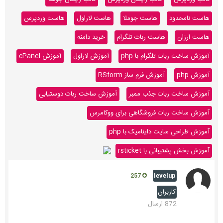
هاست نامحدود
هاست جوملا
هاست لاراول
هاست وردپرس
هاست ارزان
هاست ربات تلگرام
خرید دامنه
آموزش ساخت ربات تلگرام با php
آموزش لاراول
آموزش cPanel
آموزش php
آموزش فرم ساز RSform
آموزش ساخت ربات جذب ممبر
آموزش ساخت ربات دوستیابی
آموزش ساخت ربات فروشگاهی برای ووکامرس
آموزش طراحی سایت داینامیک با php
آموزش بخش پشتیبانی با rsticket
levelup
257
کاربران
872 ارسال