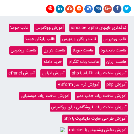
کدگذاری فایلهای php با ioncube
آموزش ووکامرس
قالب جوملا
قالب وردپرس
قالب رایگان وردپرس
قالب رایگان جوملا
هاست نامحدود
هاست جوملا
هاست لاراول
هاست وردپرس
هاست ارزان
هاست ربات تلگرام
خرید دامنه
آموزش ساخت ربات تلگرام با php
آموزش لاراول
آموزش cPanel
آموزش php
آموزش فرم ساز RSform
آموزش ساخت ربات جذب ممبر
آموزش ساخت ربات دوستیابی
آموزش ساخت ربات فروشگاهی برای ووکامرس
آموزش طراحی سایت داینامیک با php
آموزش بخش پشتیبانی با rsticket