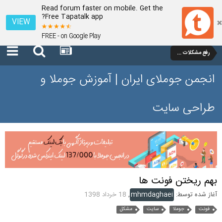
Read forum faster on mobile. Get the
Free Tapatalk app?
VIEW
FREE - on Google Play
رفع مشکلات و سوالات عمومی جوملا 3 تا 3.9
انجمن جوملای ایران | آموزش جوملا و
طراحی سایت
بهم ریختن فونت ها
آغاز شده توسط:
mhmdaghaei
,
18 خرداد 1398
فونت
جوملا
سایت
مشکل