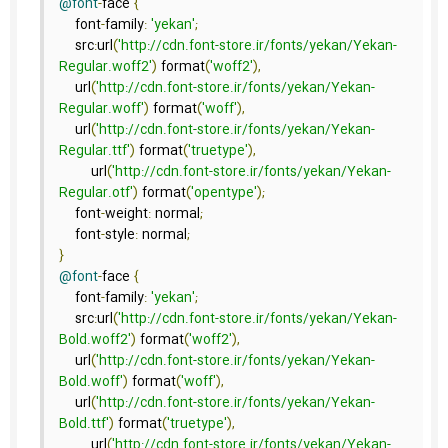
@font
-
face 
{
    font
-
family
:
'yekan'
;
    src
:
url
(
'http://cdn.font-store.ir/fonts/yekan/Yekan-
Regular.woff2'
)
 format
(
'woff2'
),
    url
(
'http://cdn.font-store.ir/fonts/yekan/Yekan-
Regular.woff'
)
 format
(
'woff'
),
    url
(
'http://cdn.font-store.ir/fonts/yekan/Yekan-
Regular.ttf'
)
 format
(
'truetype'
),
	url
(
'http://cdn.font-store.ir/fonts/yekan/Yekan-
Regular.otf'
)
 format
(
'opentype'
);
    font
-
weight
:
 normal
;
    font
-
style
:
 normal
;
}
@font
-
face 
{
    font
-
family
:
'yekan'
;
    src
:
url
(
'http://cdn.font-store.ir/fonts/yekan/Yekan-
Bold.woff2'
)
 format
(
'woff2'
),
    url
(
'http://cdn.font-store.ir/fonts/yekan/Yekan-
Bold.woff'
)
 format
(
'woff'
),
    url
(
'http://cdn.font-store.ir/fonts/yekan/Yekan-
Bold.ttf'
)
 format
(
'truetype'
),
	url
(
'http://cdn.font-store.ir/fonts/yekan/Yekan-