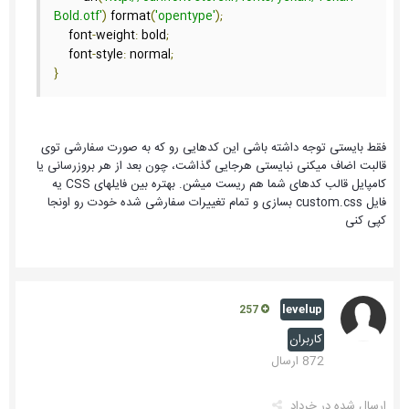
Bold.otf'
)
 format
(
'opentype'
);
    font
-
weight
:
 bold
;
    font
-
style
:
 normal
;
}
فقط بایستی توجه داشته باشی این کدهایی رو که به صورت سفارشی توی
قالبت اضاف میکنی نبایستی هرجایی گذاشت، چون بعد از هر بروزرسانی یا
کامپایل قالب کدهای شما هم ریست میشن. بهتره بین فایلهای CSS یه
فایل custom.css بسازی و تمام تغییرات سفارشی شده خودت رو اونجا
کپی کنی
levelup
257
کاربران
872 ارسال
ارسال شده در
خرداد