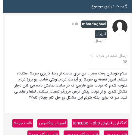
5 پست در این موضوع
mhmdaghaei
0
کاربران
1 ارسال
ارسال شده در
خرداد
98
سلام دوستان وقت بخیر . من برای سایت از رابط کاربری جوملا استفاده
میکنم. امروز نسخه ی جوملا رو آپدیت کردم. وقتی سایت رو بروز کردم
متوجه شدم که فونت های فارسی که در سایت نمایش داده می شن دچار
مشکل شدن و از فونت پیش فرض مرورگر تبعیت میکنند. لطفا راهنمایی
کنید منو که برای اینکه بتونم این مشکل رو حل کنم چیکار کنم؟؟
کدگذاری فایلهای php با ioncube
آموزش ووکامرس
قالب جوملا
قالب وردپرس
قالب رایگان وردپرس
قالب رایگان جوملا