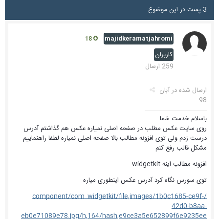
3 پست در این موضوع
majidkeramatjahromi
18
کاربران
259 ارسال
ارسال شده در
آبان
98
باسلام خدمت شما
روی سایت عکس مطلب در صفحه اصلی نمیاره عکس هم گذاشتم آدرس
درست زدم ولی توی افزونه مطالب بالا صفحه اصلی نمیاره لطفا راهنماییم
مشکل قالب رفع کنم
افزونه مطالب اینه widgetkit
توی سورس نگاه کرد آدرس عکس اینطوری میاره
/component/com_widgetkit/file,images/1b0c1685-ce9f-
42d0-b8aa-
eb0e71089e78.jpg/h,164/hash,e9ce3a5e652899f6e9235ee