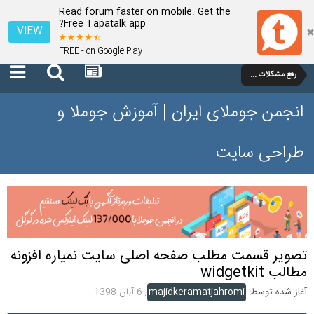
Read forum faster on mobile. Get the
Free Tapatalk app?
VIEW
FREE - on Google Play
رفع مشکلات و سوالات عمومی جوملا 3 تا 3.9
انجمن جوملای ایران | آموزش جوملا و
طراحی سایت
تصویر قسمت مطلب صفحه اصلی سایت نمیاره افزونه
مطالب widgetkit
آغاز شده توسط:
majidkeramatjahromi
,
6 آبان 1398