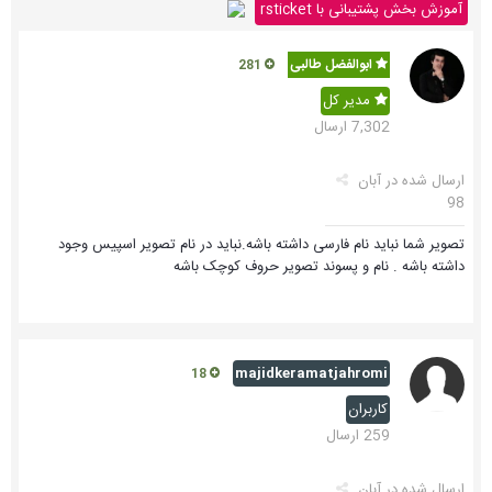
آموزش بخش پشتیبانی با rsticket
ابوالفضل طالبی
281
مدیر کل
7,302 ارسال
ارسال شده در
آبان
98
تصویر شما نباید نام فارسی داشته باشه.نباید در نام تصویر اسپیس وجود
داشته باشه . نام و پسوند تصویر حروف کوچک باشه
majidkeramatjahromi
18
کاربران
259 ارسال
ارسال شده در
آبان