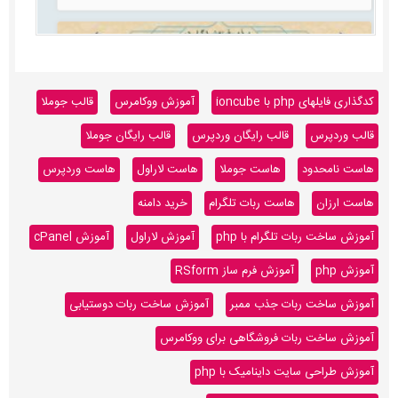
کدگذاری فایلهای php با ioncube
آموزش ووکامرس
قالب جوملا
قالب وردپرس
قالب رایگان وردپرس
قالب رایگان جوملا
هاست نامحدود
هاست جوملا
هاست لاراول
هاست وردپرس
هاست ارزان
هاست ربات تلگرام
خرید دامنه
آموزش ساخت ربات تلگرام با php
آموزش لاراول
آموزش cPanel
آموزش php
آموزش فرم ساز RSform
آموزش ساخت ربات جذب ممبر
آموزش ساخت ربات دوستیابی
آموزش ساخت ربات فروشگاهی برای ووکامرس
آموزش طراحی سایت داینامیک با php