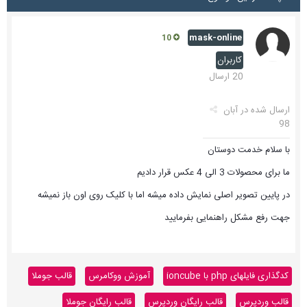
mask-online
10
کاربران
20 ارسال
ارسال شده در
آبان
98
با سلام خدمت دوستان
ما برای محصولات 3 الی 4 عکس قرار دادیم
در پایین تصویر اصلی نمایش داده میشه اما با کلیک روی اون باز نمیشه
جهت رفع مشکل راهنمایی بفرمایید
کدگذاری فایلهای php با ioncube
آموزش ووکامرس
قالب جوملا
قالب وردپرس
قالب رایگان وردپرس
قالب رایگان جوملا