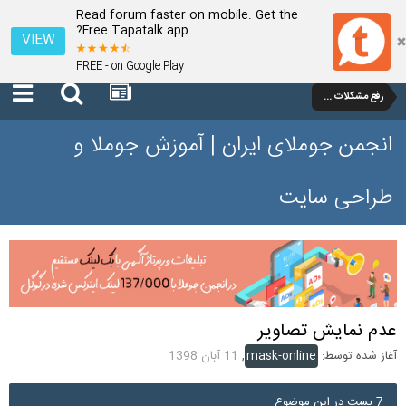
Read forum faster on mobile. Get the
Free Tapatalk app?
VIEW
FREE - on Google Play
رفع مشکلات و سوالات عمومی جوملا 3 تا 3.9
انجمن جوملای ایران | آموزش جوملا و
طراحی سایت
عدم نمایش تصاویر
آغاز شده توسط:
mask-online
,
11 آبان 1398
7 پست در این موضوع