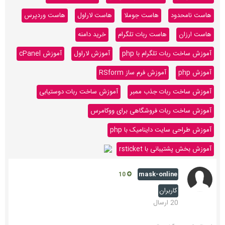
هاست نامحدود
هاست جوملا
هاست لاراول
هاست وردپرس
هاست ارزان
هاست ربات تلگرام
خرید دامنه
آموزش ساخت ربات تلگرام با php
آموزش لاراول
آموزش cPanel
آموزش php
آموزش فرم ساز RSform
آموزش ساخت ربات جذب ممبر
آموزش ساخت ربات دوستیابی
آموزش ساخت ربات فروشگاهی برای ووکامرس
آموزش طراحی سایت داینامیک با php
آموزش بخش پشتیبانی با rsticket
mask-online
10
کاربران
20 ارسال