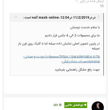
ارسال شده در
آبان
98
در در 11/2/2019 در 12:04،
mask-online
گفته است :
با سلام خدمت دوستان
ما برای محصولات 3 الی 4 عکس قرار دادیم
در پایین تصویر اصلی نمایش داده میشه اما با کلیک روی اون باز
نمیشه
https://parsdentalco.ir/fa/محصولات/یونیت-و-صندلی-
sorenaتجهیزات دندانپزشکی-
جهت رفع مشکل راهنمایی بفرمایید
ابوالفضل طالبی
281