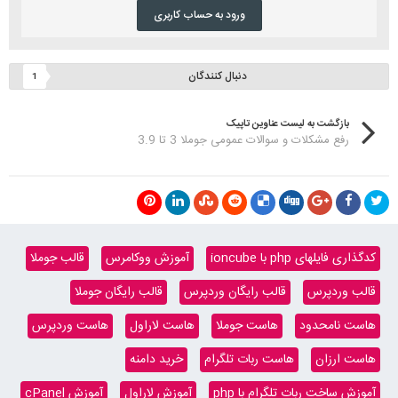
ورود به حساب کاربری
دنبال کنندگان
1
بازگشت به لیست عناوین تاپیک
رفع مشکلات و سوالات عمومی جوملا 3 تا 3.9
کدگذاری فایلهای php با ioncube
آموزش ووکامرس
قالب جوملا
قالب وردپرس
قالب رایگان وردپرس
قالب رایگان جوملا
هاست نامحدود
هاست جوملا
هاست لاراول
هاست وردپرس
هاست ارزان
هاست ربات تلگرام
خرید دامنه
آموزش ساخت ربات تلگرام با php
آموزش لاراول
آموزش cPanel