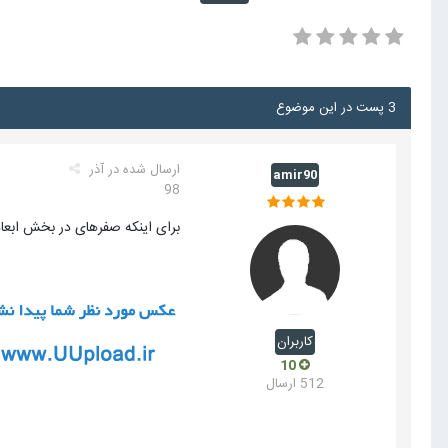
3 پست در این موضوع
ارسال شده در
آذر
amir90
98
برای اینکه صفرهای در بخش ابعا
کاربران
10
512 ارسال