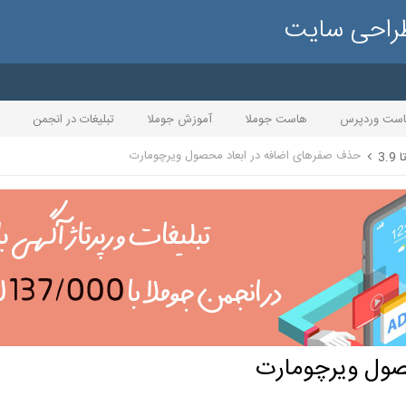
طراحی سایت
ست وردپرس
هاست جوملا
آموزش جوملا
تبلیغات در انجمن
حذف صفرهای اضافه در ابعاد محصول ویرچومارت
صول ویرچومارت