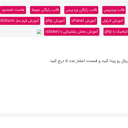
قالب وردپرس
قالب رایگان وردپرس
قالب رایگان جوملا
هاست نامحدود
آموزش لاراول
آموزش cPanel
آموزش php
آموزش فرم ساز RSform
میک با php
آموزش بخش پشتیبانی با rsticket
و پیدا کنید و قسمت اعشار عدد 0 درج کنید