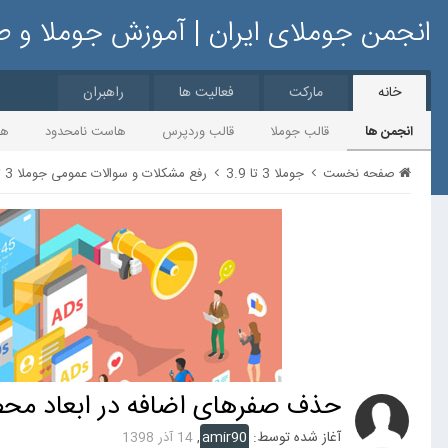
انجمن جوملای ایران | آموزش جوملا و 
خانه
مارکت
فعالیت ها
راهبران
انجمن ها
قالب جوملا
قالب وردپرس
هاست نامحدود
ها
صفحه نخست
جوملا 3 تا 3.9
رفع مشکلات و سوالات عمومی جوملا 3 تا 3.9
حذف صفرهای اضافه در ابعاد مح
آغاز شده توسط:
amir90
,
14 آذر 1398