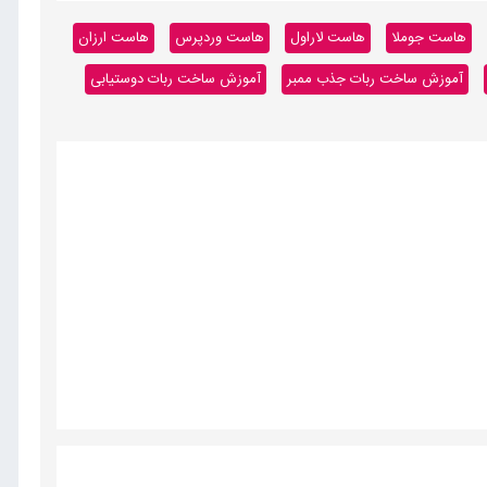
هاست جوملا
هاست لاراول
هاست وردپرس
هاست ارزان
آموزش ساخت ربات جذب ممبر
آموزش ساخت ربات دوستیابی