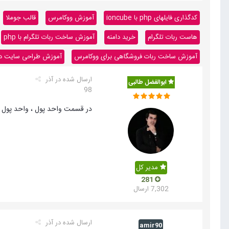
کدگذاری فایلهای php با ioncube
آموزش ووکامرس
قالب جوملا
هاست ربات تلگرام
خرید دامنه
آموزش ساخت ربات تلگرام با php
آموزش ساخت ربات فروشگاهی برای ووکامرس
آموزش طراحی سایت داینا
ارسال شده در
آذر
ابوالفضل طالبی
98
در قسمت واحد پول ، واحد پول ریال ر
مدیر کل
281
7,302 ارسال
ارسال شده در
آذر
amir90