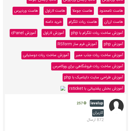
هاست نامحدود
هاست جوملا
هاست لاراول
هاست وردپرس
هاست ارزان
هاست ربات تلگرام
خرید دامنه
آموزش ساخت ربات تلگرام با php
آموزش لاراول
آموزش cPanel
آموزش php
آموزش فرم ساز RSform
آموزش ساخت ربات جذب ممبر
آموزش ساخت ربات دوستیابی
آموزش ساخت ربات فروشگاهی برای ووکامرس
آموزش طراحی سایت داینامیک با php
آموزش بخش پشتیبانی با rsticket
levelup
257
کاربران
872 ارسال