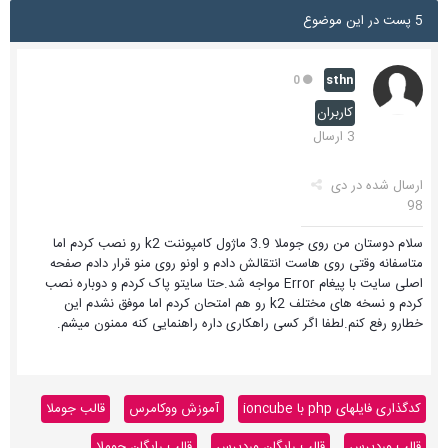
5 پست در این موضوع
sthn
0
کاربران
3 ارسال
ارسال شده در
دی
98
سلام دوستان من روی جوملا 3.9 ماژول کامپوننت k2 رو نصب کردم اما
متاسفانه وقتی روی هاست انتقالش دادم و اونو روی منو قرار دادم صفحه
اصلی سایت با پیغام Error مواجه شد.حتا سایتو پاک کردم و دوباره نصب
کردم و نسخه های مختلف k2 رو هم امتحان کردم اما موفق نشدم این
خطارو رفع کنم.لطفا اگر کسی راهکاری داره راهنمایی کنه ممنون میشم.
کدگذاری فایلهای php با ioncube
آموزش ووکامرس
قالب جوملا
قالب وردپرس
قالب رایگان وردپرس
قالب رایگان جوملا