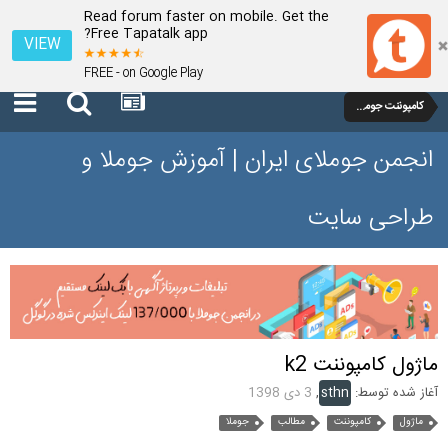
Read forum faster on mobile. Get the
Free Tapatalk app?
VIEW
FREE - on Google Play
کامپوننت جوملا 3 تا 3.9
انجمن جوملای ایران | آموزش جوملا و
طراحی سایت
ماژول کامپوننت k2
آغاز شده توسط:
sthn
,
3 دی 1398
ماژول
کامپوننت
مطالب
جوملا