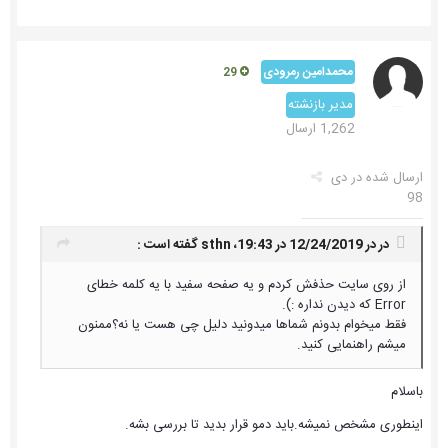
محمدامین رمرودی
29
مدیر بازنشته
1,262 ارسال
ارسال شده در
دی
98
در در 12/24/2019 در 19:43،
sthn
گفته است :
از روی سایت حذفش کردم و یه صفحه سفید با یه کلمه خطای
Error که دیدن نداره :).
فقط میخوام بدونم شماها میدونید دلیل چی هست یا نه؟ممنون
میشم راهنمایی کنید.
باسلام
اینطوری مشخص نمیشه.باید دمو قرار بدید تا بررسی بشه.