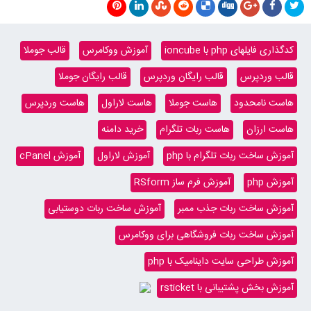
کدگذاری فایلهای php با ioncube
آموزش ووکامرس
قالب جوملا
قالب وردپرس
قالب رایگان وردپرس
قالب رایگان جوملا
هاست نامحدود
هاست جوملا
هاست لاراول
هاست وردپرس
هاست ارزان
هاست ربات تلگرام
خرید دامنه
آموزش ساخت ربات تلگرام با php
آموزش لاراول
آموزش cPanel
آموزش php
آموزش فرم ساز RSform
آموزش ساخت ربات جذب ممبر
آموزش ساخت ربات دوستیابی
آموزش ساخت ربات فروشگاهی برای ووکامرس
آموزش طراحی سایت داینامیک با php
آموزش بخش پشتیبانی با rsticket