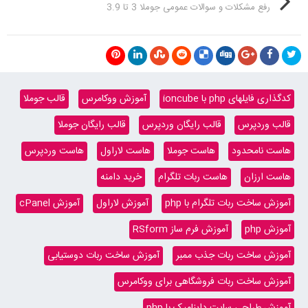
رفع مشکلات و سوالات عمومی جوملا 3 تا 3.9
کدگذاری فایلهای php با ioncube
آموزش ووکامرس
قالب جوملا
قالب وردپرس
قالب رایگان وردپرس
قالب رایگان جوملا
هاست نامحدود
هاست جوملا
هاست لاراول
هاست وردپرس
هاست ارزان
هاست ربات تلگرام
خرید دامنه
آموزش ساخت ربات تلگرام با php
آموزش لاراول
آموزش cPanel
آموزش php
آموزش فرم ساز RSform
آموزش ساخت ربات جذب ممبر
آموزش ساخت ربات دوستیابی
آموزش ساخت ربات فروشگاهی برای ووکامرس
آموزش طراحی سایت داینامیک با php