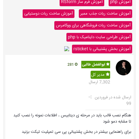
آموزش php
آموزش فرم ساز RSform
آموزش ساخت ربات جذب ممبر
آموزش ساخت ربات دوستیابی
آموزش ساخت ربات فروشگاهی برای ووکامرس
آموزش طراحی سایت داینامیک با php
آموزش بخش پشتیبانی با rsticket
ابوالفضل طالبی
281
مدیر کل
7,302 ارسال
ارسال شده در
فروردین
99
هنگام نصب قالب باید در مرحله ی دیتابیس ، اطلاعات نمونه را نصب کنید
تا مشابه دمو شود
برای راهنمایی بیشتر در بخش پشتیبانی پی سی تمپلیت تیکت بزنید