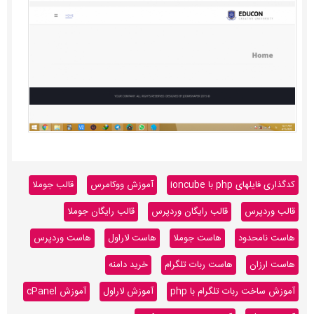
کدگذاری فایلهای php با ioncube
آموزش ووکامرس
قالب جوملا
قالب وردپرس
قالب رایگان وردپرس
قالب رایگان جوملا
هاست نامحدود
هاست جوملا
هاست لاراول
هاست وردپرس
هاست ارزان
هاست ربات تلگرام
خرید دامنه
آموزش ساخت ربات تلگرام با php
آموزش لاراول
آموزش cPanel