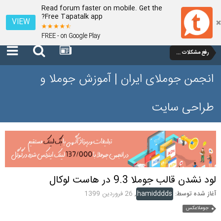
Read forum faster on mobile. Get the
Free Tapatalk app?
VIEW
FREE - on Google Play
رفع مشکلات و سوالات عمومی جوملا 3 تا 3.9
انجمن جوملای ایران | آموزش جوملا و
طراحی سایت
لود نشدن قالب جوملا 9.3 در هاست لوکال
آغاز شده توسط:
hamidddds
,
26 فروردین 1399
جوملاعکس