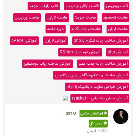
قالب وردپرس
قالب رایگان وردپرس
قالب رایگان جوملا
هاست نامحدود
هاست جوملا
هاست لاراول
هاست وردپرس
هاست ارزان
هاست ربات تلگرام
خرید دامنه
آموزش ساخت ربات تلگرام با php
آموزش لاراول
آموزش cPanel
آموزش php
آموزش فرم ساز RSform
آموزش ساخت ربات جذب ممبر
آموزش ساخت ربات دوستیابی
آموزش ساخت ربات فروشگاهی برای ووکامرس
آموزش طراحی سایت داینامیک با php
آموزش بخش پشتیبانی با rsticket
ابوالفضل طالبی
281
مدیر کل
7,302 ارسال