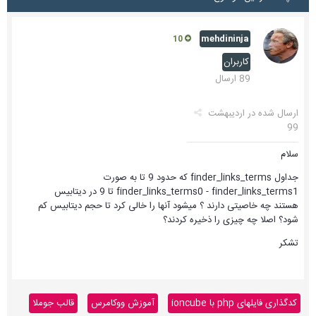
mehdininja
10
کاربران
89 ارسال
ارسال شده در
اردیبهشت
99
سلام
جداول finder_links_terms که حدود 9 تا به صورت
finder_links_terms0 - finder_links_terms1 تا 9 در دیتابیس
هستند چه خاصیتی دارند ؟ میشود آنها را خالی کرد تا حجم دیتابیس کم
شود؟ اصلا چه چیزی را ذخیره کردند؟
تشکر
کدگذاری فایلهای php با ioncube
آموزش ووکامرس
قالب جوملا