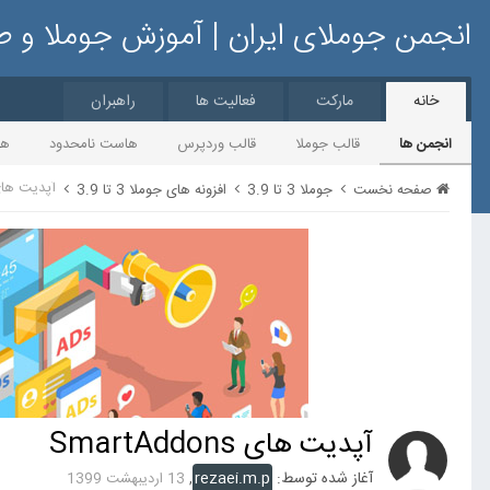
انجمن جوملای ایران | آموزش جوملا و 
خانه
مارکت
فعالیت ها
راهبران
انجمن ها
قالب جوملا
قالب وردپرس
هاست نامحدود
ها
آپدیت های tAddons
صفحه نخست
جوملا 3 تا 3.9
افزونه های جوملا 3 تا 3.9
آپدیت های SmartAddons
آغاز شده توسط:
rezaei.m.p
,
13 اردیبهشت 1399