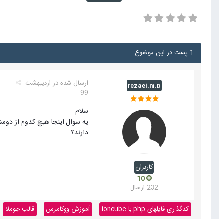
1 پست در این موضوع
ارسال شده در
اردیبهشت
rezaei.m.p
99
سلام
یه سوال اینجا هیچ کدوم از دوستان دس
دارند؟
کاربران
10
232 ارسال
کدگذاری فایلهای php با ioncube
آموزش ووکامرس
قالب جوملا