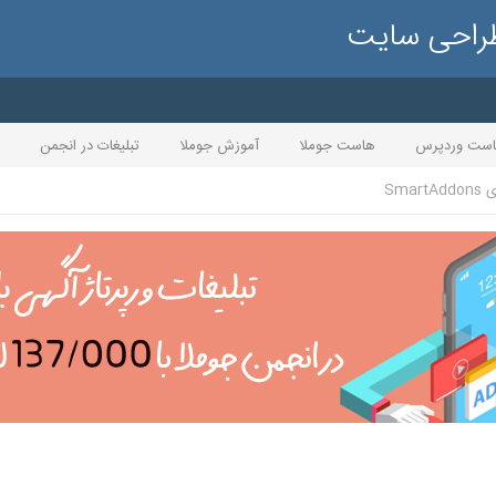
طراحی سایت
ست وردپرس
هاست جوملا
آموزش جوملا
تبلیغات در انجمن
Smar