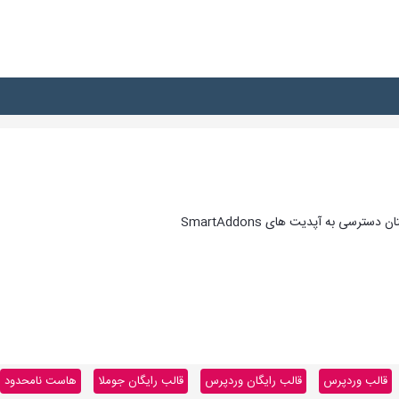
ترسی به آپدیت های SmartAddons
قالب وردپرس
قالب رایگان وردپرس
قالب رایگان جوملا
هاست نامحدود