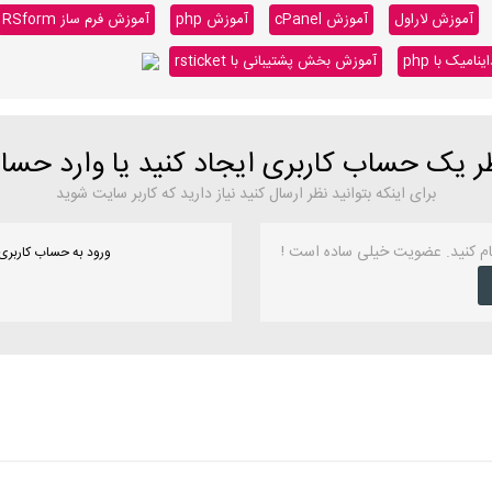
آموزش لاراول
آموزش cPanel
آموزش php
آموزش فرم ساز RSform
میک با php
آموزش بخش پشتیبانی با rsticket
ظر یک حساب کاربری ایجاد کنید یا وارد حس
برای اینکه بتوانید نظر ارسال کنید نیاز دارید که کاربر سایت شوید
ام کنید. عضویت خیلی ساده است !
ورود به حساب کاربری