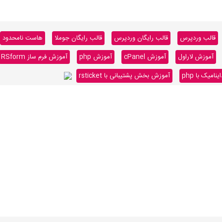
قالب وردپرس
قالب رایگان وردپرس
قالب رایگان جوملا
هاست نامحدود
آموزش لاراول
آموزش cPanel
آموزش php
آموزش فرم ساز RSform
میک با php
آموزش بخش پشتیبانی با rsticket