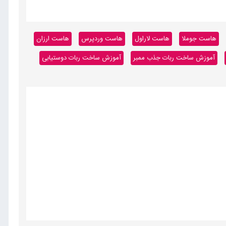
هاست جوملا
هاست لاراول
هاست وردپرس
هاست ارزان
آموزش ساخت ربات جذب ممبر
آموزش ساخت ربات دوستیابی