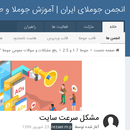
انجمن جوملای ایران | آموزش جوملا و 
خانه
مارکت
فعالیت ها
راهبران
انجمن ها
قالب جوملا
قالب وردپرس
هاست نامحدود
ها
صفحه نخست
جوملا 1.7 و 2.5
رفع مشکلات و سوالات عمومی جوملا 1.7 و 2.5
مشکل سرعت سایت
آغاز شده توسط:
rezaei.m.p
,
23 شهریور 1399