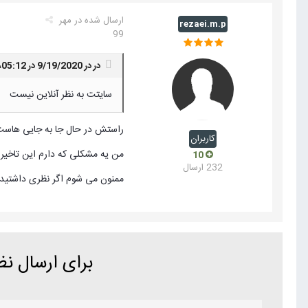
ارسال شده در
مهر
rezaei.m.p
99
در در 9/19/2020 در 05:12،
سایتت به نظر آنلاین نیست
راستش در حال جا به جایی هاست
کاربران
من یه مشکلی که دارم این تاخیر
10
232 ارسال
ممنون می شوم اگر نظری داشتید ب
برای ارسال ن