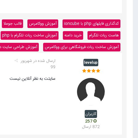
کدگذاری فایلهای php با ioncube
آموزش ووکامرس
قالب جوملا
هاست ربات تلگرام
خرید دامنه
آموزش ساخت ربات تلگرام با php
آموزش ساخت ربات فروشگاهی برای ووکامرس
آموزش طراحی سایت داینا
ارسال شده در
شهریور
levelup
99
سایتت به نظر آنلاین نیست
کاربران
257
872 ارسال