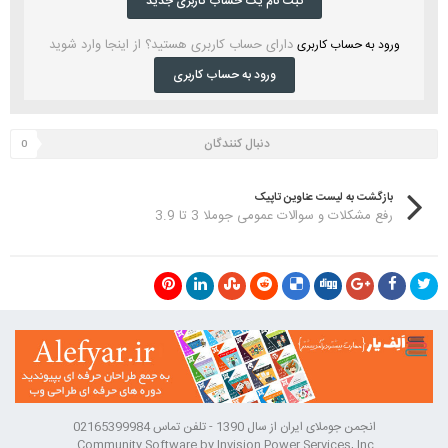
ثبت نام یک حساب کاربری جدید
دارای حساب کاربری هستید؟ از اینجا وارد شوید
ورود به حساب کاربری
ورود به حساب کاربری
دنبال کنندگان
0
بازگشت به لیست عناوین تاپیک
رفع مشکلات و سوالات عمومی جوملا 3 تا 3.9
انجمن جوملای ایران از سال 1390 - تلفن تماس 02165399984
Community Software by Invision Power Services, Inc.