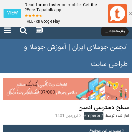
Read forum faster on mobile. Get the
Free Tapatalk app?
VIEW
FREE - on Google Play
رفع مشکلات و سوالات عمومی جوملا 3 تا 3.9
انجمن جوملای ایران | آموزش جوملا و
طراحی سایت
سطح دسترسی ادمین
آغاز شده توسط:
emperor2
,
3 فروردین 1401
2 پست در این موضوع