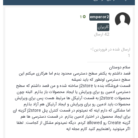
emperor2
1
کاربران
42 ارسال
ارسال شده در
فروردین
1
سلام دوستان
قصد داشتم به یکنفر سطح دسترسی محدود بدم اما هرکاری میکنم این
سطح دسترسی اونطور که باید نمیشه
قسمت فروشگاه بنده با j2store ساخته شده و من قصد داشتم که سطح
دسترسی ادمین رو برای ویرایش یا ایجاد محصولات باز بذارم. البته چون
محصولات j2store به قسمت آرتیکل ها مرتبط هست پس برای ویرایش
محصولات باید ادمین رو برای ویرایش و ایجاد آرتیکل هم آزاد بذارم
اما مشکلی که دارم اینه که نمیتونم در قسمت کنترل پنل j2store گزینه ای
برای ایجاد محصول در اختیار ادمین بذارم. در قسمت دسترسی ها هم
گزینه Create رو allowed کردم. دیگه نمیدونم مشکل از کجاست. لطفا
اگر میتونید راهنماییم کنید کارم عجله ایه