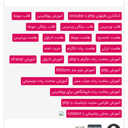
کدگذاری فایلهای php با ioncube
آموزش ووکامرس
قالب جوملا
قالب وردپرس
قالب رایگان وردپرس
قالب رایگان جوملا
هاست نامحدود
هاست جوملا
هاست لاراول
هاست وردپرس
هاست ارزان
هاست ربات تلگرام
خرید دامنه
آموزش ساخت ربات تلگرام با php
آموزش لاراول
آموزش cPanel
آموزش php
آموزش فرم ساز RSform
آموزش ساخت ربات جذب ممبر
آموزش ساخت ربات دوستیابی
آموزش ساخت ربات فروشگاهی برای ووکامرس
آموزش طراحی سایت داینامیک با php
آموزش بخش پشتیبانی با rsticket
levelup