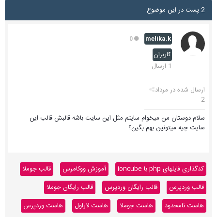
2 پست در این موضوع
melika.k
0
کاربران
1 ارسال
ارسال شده در
مرداد
2
سلام دوستان من میخوام سایتم مثل این سایت باشه قالبش قالب این
سایت چیه میتونین بهم بگین؟
کدگذاری فایلهای php با ioncube
آموزش ووکامرس
قالب جوملا
قالب وردپرس
قالب رایگان وردپرس
قالب رایگان جوملا
هاست نامحدود
هاست جوملا
هاست لاراول
هاست وردپرس