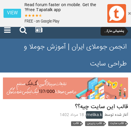
Read forum faster on mobile. Get the
Free Tapatalk app?
VIEW
FREE - on Google Play
پشتیبانی مارکت وردپرس
انجمن جوملای ایران | آموزش جوملا و
طراحی سایت
قالب این سایت چیه؟؟
آغاز شده توسط:
melika.k
,
18 مرداد 1402
قالب سایت
قالب ردپرس
قالب