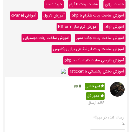
هاست ارزان
هاست ربات تلگرام
خرید دامنه
آموزش ساخت ربات تلگرام با php
آموزش لاراول
آموزش cPanel
آموزش php
آموزش فرم ساز RSform
آموزش ساخت ربات جذب ممبر
آموزش ساخت ربات دوستیابی
آموزش ساخت ربات فروشگاهی برای ووکامرس
آموزش طراحی سایت داینامیک با php
آموزش بخش پشتیبانی با rsticket
امیر طالبی
80
مدیر کل
488 ارسال
ارسال شده در
مهر
2