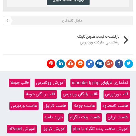
دنبال کنندگان
0
بازگشت به لیست عناوین تاپیک
پشتیبانی مارکت وردپرس
کدگذاری فایلهای php با ioncube
آموزش ووکامرس
قالب جوملا
قالب وردپرس
قالب رایگان وردپرس
قالب رایگان جوملا
هاست نامحدود
هاست جوملا
هاست لاراول
هاست وردپرس
هاست ارزان
هاست ربات تلگرام
خرید دامنه
آموزش ساخت ربات تلگرام با php
آموزش لاراول
آموزش cPanel