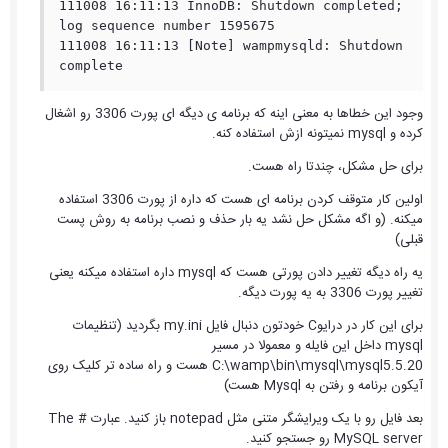
111008 16:11:13 InnoDB: Shutdown completed; 
log sequence number 1595675

111008 16:11:13 [Note] wampmysqld: Shutdown 
complete
وجود این خطاها به معنی اینه که برنامه ی دیگه ای پورت 3306 رو اشغال
کرده و mysql نمیتونه ازش استفاده کنه.
برای حل مشکل، چندتا راه هست.
اولین کار متوقف کردن برنامه ای هست که داره از پورت 3306 استفاده
میکنه. (و اگه مشکل حل نشد یه بار حذف و نصب برنامه به روش پست
قبلی)
یه راه دیگه تغییر دادن پورتی هست که mysql داره استفاده میکنه یعنی
تغییر پورت 3306 به یه پورت دیگه.
برای این کار در درایوC خودتون دنبال فایل my.ini بگردید (تنظیمات
mysql داخل این فایله و معمولا در مسیر
C:\wamp\bin\mysql\mysql5.5.20 هست و راه ساده تر کلیک روی
آیکون برنامه و رفتن به Mysql هست)
بعد فایل رو با یک ویرایشگر متنی مثل notepad باز کنید. عبارت # The
MySQL server رو جستجو کنید.