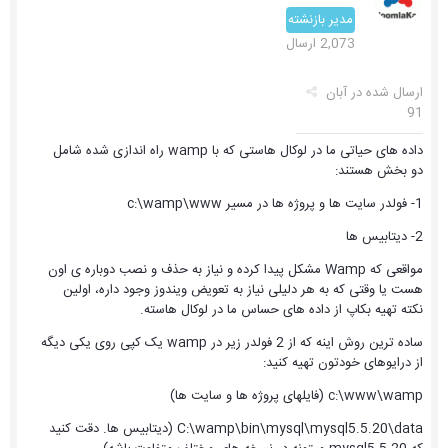
مدیر بازنشته
2,073 ارسال
ارسال شده در
آبان
91
داده های حیاتی ما در لوکال هاستی که با wamp راه اندازی شده شامل
دو بخش هستند:
1- فولدر سایت ها و پروژه ها در مسیر c:\wamp\www
2- دیتابیس ها
مواقعی که Wamp مشکل پیدا کرده و نیاز به حذف و نصب دوباره ی اون
هست یا وقتی که به هر دلیلی نیاز به تعویض ویندوز وجود داره، اولین
نکته تهیه بکاپ از داده های حساس ما در لوکال هاسته.
ساده ترین روش اینه که از 2 فولدر زیر در wamp یک کپی روی یکی دیگه
از درایوهای خودتون تهیه کنید:
c:\www\wamp (فایلهای پروژه ها و سایت ها)
C:\wamp\bin\mysql\mysql5.5.20\data (دیتابیس ها. دقت کنید