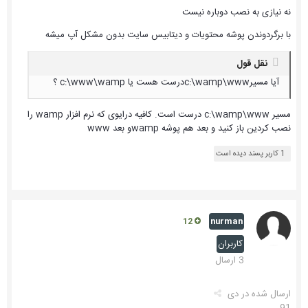
نه نیازی به نصب دوباره نیست
با برگردوندن پوشه محتویات و دیتابیس سایت بدون مشکل آپ میشه
نقل قول
آیا مسیرc:\wamp\wwwدرست هست یا c:\www\wamp ؟
مسیر c:\wamp\www درست است. کافیه درایوی که نرم افزار wamp را
نصب کردین باز کنید و بعد هم پوشه wampو بعد www
1 کاربر پسند دیده است
nurman
12
کاربران
3 ارسال
ارسال شده در
دی
91