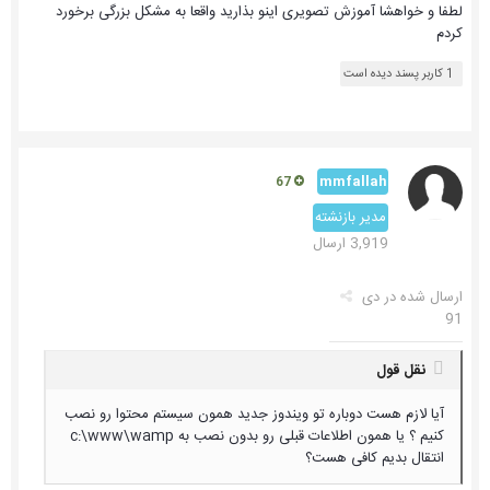
لطفا و خواهشا آموزش تصویری اینو بذارید واقعا به مشکل بزرگی برخورد
کردم
1 کاربر پسند دیده است
mmfallah
67
مدیر بازنشته
3,919 ارسال
ارسال شده در
دی
91
نقل قول
آیا لازم هست دوباره تو ویندوز جدید همون سیستم محتوا رو نصب
کنیم ؟ یا همون اطلاعات قبلی رو بدون نصب به c:\www\wamp
انتقال بدیم کافی هست؟