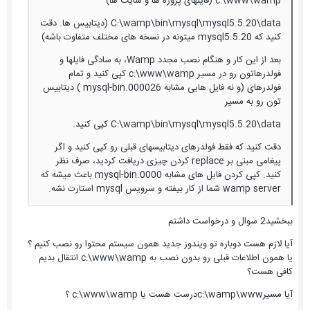
c:\www\wamp (فایلهای پروژه ها و سایت ها)
C:\wamp\bin\mysql\mysql5.5.20\data (دیتابیس ها. دقت
کنید که mysql5.5.20 میتونه در نسخه های مختلف متفاوت باشه)
بعد از این کار و هنگام نصب مجدد Wamp، به سادگی فایلها و
فولدرهاتون رو در مسیر c:\www\wamp کپی کنید و تمام
فولدرهای (و نه فایل هایی مشابه mysql-bin.000026 ) دیتابیس
تون رو به مسیر
C:\wamp\bin\mysql\mysql5.5.20\data کپی کنید.
دقت کنید که فقط فولدرهای دیتابیسهای قبلی رو کپی کنید و اگر
پیغامی مبنی بر replace کردن چیزی دریافت کردید، صرف نظر
کنید. کپی کردن فایل های مشابه mysql-bin.0000 باعث میشه که
wamp server شما از کار بیفته و سرویس mysql استارت نشه.
ببخشید2 سوال و درخواست داشتم
آیا لازم هست دوباره تو ویندوز جدید همون سیستم محتوا رو نصب کنیم ؟
یا همون اطلاعات قبلی رو بدون نصب به c:\www\wamp انتقال بدیم
کافی هست؟
آیا مسیرc:\wamp\wwwدرست هست یا c:\www\wamp ؟