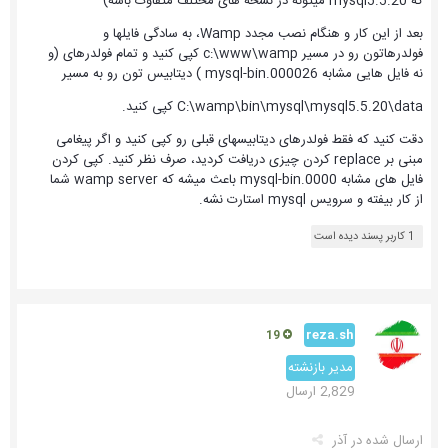
که mysql5.5.20 میتونه در نسخه های مختلف متفاوت باشه)
بعد از این کار و هنگام نصب مجدد Wamp، به سادگی فایلها و
فولدرهاتون رو در مسیر c:\www\wamp کپی کنید و تمام فولدرهای (و
نه فایل هایی مشابه mysql-bin.000026 ) دیتابیس تون رو به مسیر
C:\wamp\bin\mysql\mysql5.5.20\data کپی کنید.
دقت کنید که فقط فولدرهای دیتابیسهای قبلی رو کپی کنید و اگر پیغامی
مبنی بر replace کردن چیزی دریافت کردید، صرف نظر کنید. کپی کردن
فایل های مشابه mysql-bin.0000 باعث میشه که wamp server شما
از کار بیفته و سرویس mysql استارت نشه.
1 کاربر پسند دیده است
reza.sh
19
مدیر بازنشته
2,829 ارسال
ارسال شده در
آذر