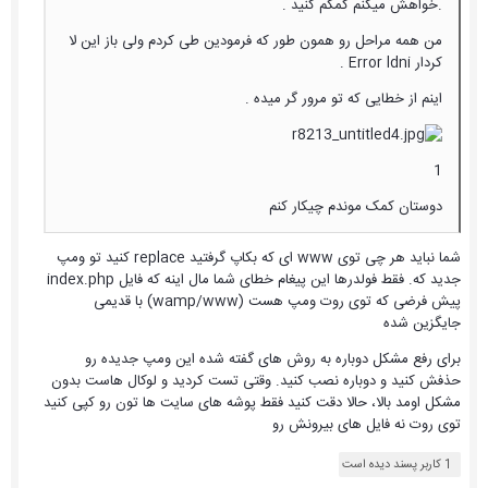
.خواهش میکنم کمکم کنید .
من همه مراحل رو همون طور که فرمودین طی کردم ولی باز این لا
کردار Error ldni .
اینم از خطایی که تو مرور گر میده .
1
دوستان کمک موندم چیکار کنم
شما نباید هر چی توی www ای که بکاپ گرفتید replace کنید تو ومپ
جدید که. فقط فولدرها این پیغام خطای شما مال اینه که فایل index.php
پیش فرضی که توی روت ومپ هست (wamp/www) با قدیمی
جایگزین شده
برای رفع مشکل دوباره به روش های گفته شده این ومپ جدیده رو
حذفش کنید و دوباره نصب کنید. وقتی تست کردید و لوکال هاست بدون
مشکل اومد بالا، حالا دقت کنید فقط پوشه های سایت ها تون رو کپی کنید
توی روت نه فایل های بیرونش رو
1 کاربر پسند دیده است