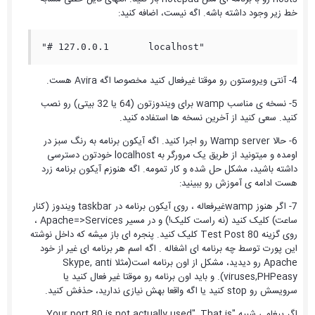
خط زیر وجود داشته باشه. اگه نیست، اضافه کنید:
"# 127.0.0.1       localhost" 
4- آنتی ویروستون رو موقتا غیرفعال کنید مخصوصا اگه Avira هست.
5- نسخه ی مناسب wamp برای ویندوزتون (64 یا 32 بیتی) رو نصب
کنید. سعی کنید از آخرین نسخه ها استفاده کنید.
6- حالا Wamp server رو اجرا کنید. اگه آیکون برنامه به رنگ سبز در
اومده و میتونید از طریق یک مرورگر به localhost خودتون دسترسی
داشته باشید، مشکل حل شده و کار تمومه. اگه هنوزم آیکون برنامه زرد
هست ادامه ی آموزش رو ببینید:
7- اگر هنوز wampغیرفعاله ، روی آیکون برنامه در taskbar ویندوز (کنار
ساعت) کلیک کنید (نه راست کلیک!) و در مسیر Apache=>Services ،
روی گزینه Test Post 80 کلیک کنید. پنجره ای باز میشه که داخل نوشته
این پورت توسط چه برنامه ای اشغاله . اگه اسم هر برنامه ای غیر از خود
Apache رو دیدید، مشکل از اون برنامه است(مثلا Skype, anti
viruses,PHPeasy). و باید اون برنامه رو موقتا غیر فعال کنید یا
سرویسش رو stop کنید یا اگه واقعا بهش نیازی ندارید، حذفش کنید.
اگر پیغامی شبیه "Your port 80 is not actually used", That is