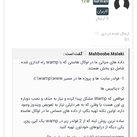
nurman
12
کاربران
3 ارسال
ارسال شده در
دی
91
Mahboobe.Maleki گفت است :
داده های حیاتی ما در لوکال هاستی که با wamp راه اندازی شده
شامل دو بخش هستند:
1- فولدر سایت ها و پروژه ها در مسیر c:\wamp\www
2- دیتابیس ها
مواقعی که Wamp مشکل پیدا کرده و نیاز به حذف و نصب دوباره
ی اون هست یا وقتی که به هر دلیلی نیاز به تعویض ویندوز وجود
داره، اولین نکته تهیه بکاپ از داده های حساس ما در لوکال هاسته.
ساده ترین روش اینه که از 2 فولدر زیر در wamp یک کپی روی
یکی دیگه از درایوهای خودتون تهیه کنید: