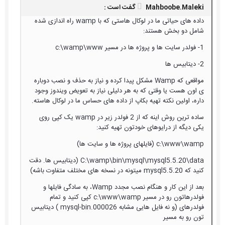
Mahboobe.Maleki گفت است :
داده های حیاتی ما در لوکال هاستی که با wamp راه اندازی شده
شامل دو بخش هستند:
1- فولدر سایت ها و پروژه ها در مسیر c:\wamp\www
2- دیتابیس ها
مواقعی که Wamp مشکل پیدا کرده و نیاز به حذف و نصب دوباره
ی اون هست یا وقتی که به هر دلیلی نیاز به تعویض ویندوز وجود
داره، اولین نکته تهیه بکاپ از داده های حساس ما در لوکال هاسته.
ساده ترین روش اینه که از 2 فولدر زیر در wamp یک کپی روی
یکی دیگه از درایوهای خودتون تهیه کنید:
c:\www\wamp (فایلهای پروژه ها و سایت ها)
C:\wamp\bin\mysql\mysql5.5.20\data (دیتابیس ها. دقت
کنید که mysql5.5.20 میتونه در نسخه های مختلف متفاوت باشه)
بعد از این کار و هنگام نصب مجدد Wamp، به سادگی فایلها و
فولدرهاتون رو در مسیر c:\www\wamp کپی کنید و تمام
فولدرهای (و نه فایل هایی مشابه mysql-bin.000026 ) دیتابیس
تون رو به مسیر