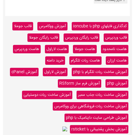
1 کاربر پسند دیده است
کدگذاری فایلهای php با ioncube
آموزش ووکامرس
قالب جوملا
قالب وردپرس
قالب رایگان وردپرس
قالب رایگان جوملا
هاست نامحدود
هاست جوملا
هاست لاراول
هاست وردپرس
هاست ارزان
هاست ربات تلگرام
خرید دامنه
آموزش ساخت ربات تلگرام با php
آموزش لاراول
آموزش cPanel
آموزش php
آموزش فرم ساز RSform
آموزش ساخت ربات جذب ممبر
آموزش ساخت ربات دوستیابی
آموزش ساخت ربات فروشگاهی برای ووکامرس
آموزش طراحی سایت داینامیک با php
آموزش بخش پشتیبانی با rsticket