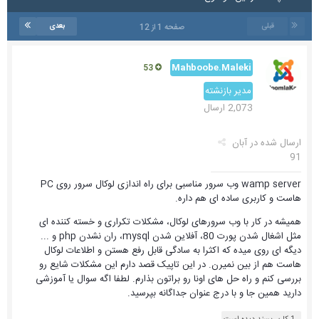
قبلی
بعدی
صفحه 1 از 12
Mahboobe.Maleki
53
مدیر بازنشته
2,073 ارسال
ارسال شده در
آبان
91
wamp server وب سرور مناسبی برای راه اندازی لوکال سرور روی PC
هاست و کاربری ساده ای هم داره.
همیشه در کار با وب سرورهای لوکال، مشکلات تکراری و خسته کننده ای
مثل اشغال شدن پورت 80، آفلاین شدن mysql، ران نشدن php و ...
دیگه ای روی میده که اکثرا به سادگی قابل رفع هستن و اطلاعات لوکال
هاست هم از بین نمیرن. در این تاپیک قصد دارم این مشکلات شایع رو
بررسی کنم و راه حل های اونا رو براتون بذارم. لطفا اگه سوال یا آموزشی
دارید همین جا و با درج عنوان جداگانه بپرسید.