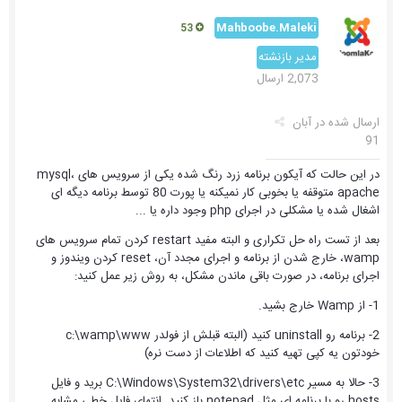
Mahboobe.Maleki
53
مدیر بازنشته
2,073 ارسال
ارسال شده در
آبان
91
در این حالت که آیکون برنامه زرد رنگ شده یکی از سرویس های mysql،
apache متوقفه یا بخوبی کار نمیکنه یا پورت 80 توسط برنامه دیگه ای
اشغال شده یا مشکلی در اجرای php وجود داره یا ...
بعد از تست راه حل تکراری و البته مفید restart کردن تمام سرویس های
wamp، خارج شدن از برنامه و اجرای مجدد آن، reset کردن ویندوز و
اجرای برنامه، در صورت باقی ماندن مشکل، به روش زیر عمل کنید:
1- از Wamp خارج بشید.
2- برنامه رو uninstall کنید (البته قبلش از فولدر c:\wamp\www
خودتون یه کپی تهیه کنید که اطلاعات از دست نره)
3- حالا به مسیر C:\Windows\System32\drivers\etc برید و فایل
hosts رو با برنامه ای مثل notepad باز کنید. انتهای فایل خطی مشابه