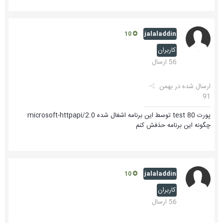
jalaladdin
10
کاربران
56 ارسال
ارسال شده در
بهمن
91
پورت test 80 توسط این برنامه اشغال شده microsoft-httpapi/2.0
چگونه این برنامه حذفش کنم
jalaladdin
10
کاربران
56 ارسال