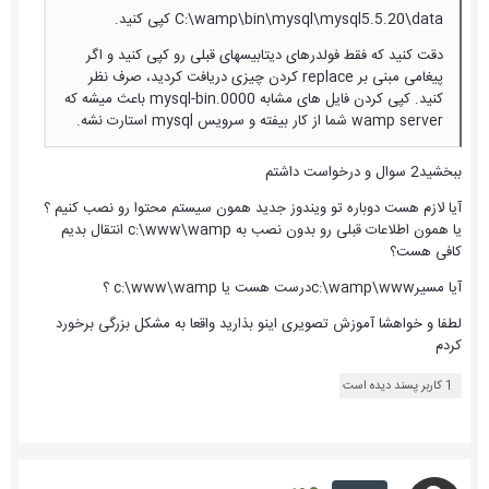
C:\wamp\bin\mysql\mysql5.5.20\data کپی کنید.
دقت کنید که فقط فولدرهای دیتابیسهای قبلی رو کپی کنید و اگر
پیغامی مبنی بر replace کردن چیزی دریافت کردید، صرف نظر
کنید. کپی کردن فایل های مشابه mysql-bin.0000 باعث میشه که
wamp server شما از کار بیفته و سرویس mysql استارت نشه.
ببخشید2 سوال و درخواست داشتم
آیا لازم هست دوباره تو ویندوز جدید همون سیستم محتوا رو نصب کنیم ؟
یا همون اطلاعات قبلی رو بدون نصب به c:\www\wamp انتقال بدیم
کافی هست؟
آیا مسیرc:\wamp\wwwدرست هست یا c:\www\wamp ؟
لطفا و خواهشا آموزش تصویری اینو بذارید واقعا به مشکل بزرگی برخورد
کردم
1 کاربر پسند دیده است