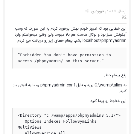
ارسال شده در
فروردین
92
این خطایی بود که امروز خودم بهش برخورد کردم به این صورت که ومپ
آیکونش سبز بود و لوکال هاست هم بالا میومد ولی وقتی میخواستم وارد
localhost/phpmyadmin بشم، پیغام خطای زیر رو دریافت می کردم:
“Forbidden You don't have permission to 
access /phpmyadmin/ on this server.”
رفع پیغام خطا:
به C:\wamp\alias برید و فایل phpmyadmin.conf رو با یه ادیتور باز
کنید.
این خطوط رو پیدا کنید:
<Directory "c:/wamp/apps/phpmyadmin3.5.1/">

   Options Indexes FollowSymLinks 
MultiViews

   AllowOverride all
