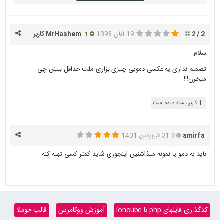
2 / 2 کاربر
19 آبان 1398
MrHashemi
1
سلام
تصمیم نداری یه عکسی دمویی چیزی بزاری ملت حداقل ببینن چی
میخرن!!!
1 کاربر پسند دیده است
amirfa
31 فروردین 1401
0
باید یه دمو یا نمونه میذاشتین اینجوری شاید کمتر کسی تهیه کنه
کدگذاری فایلهای php با ioncube
آموزش ووکامرس
قالب جوملا