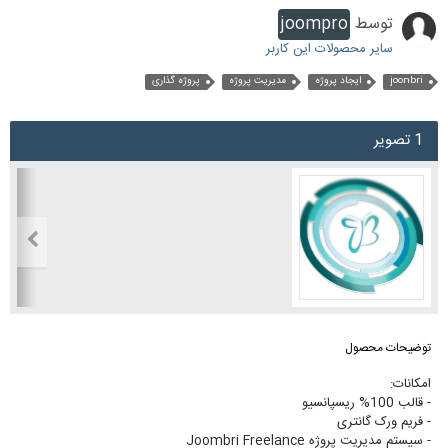
توسط
joompro
سایر محصولات این کاربر
joonbri
ایجاد پروژه
مدیریت پروژه
پروژه گذاری
1 تصویر
توضیحات محصول
امکانات:
- قالب 100% ریسپانسیو
- فریم ورک گانتری
- سیستم مدیریت پروژه Joombri Freelance