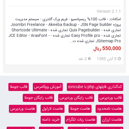
Version 2.1.1
امکانات: - قالب 100% ریسپانسیو - فریم ورک گانتری - سیستم مدیریت
پروژه Joombri Freelance - Akeeba Backup - JSN Page builder
تجاری شده - Quix Pagebuilder تجاری شده - Shortcode Ultimate
تجاری شده - Easy Profile pro تجاری شده - JCE Editor - َArasFont -
JSitemap Pro تجاری شده ت...
550٬000 ریال
5 آبان 1395
2 نقد
کدگذاری فایلهای php با ioncube
آموزش ووکامرس
قالب جوملا
قالب وردپرس
قالب رایگان وردپرس
قالب رایگان جوملا
هاست نامحدود
هاست جوملا
هاست لاراول
هاست وردپرس
هاست ارزان
هاست ربات تلگرام
خرید دامنه