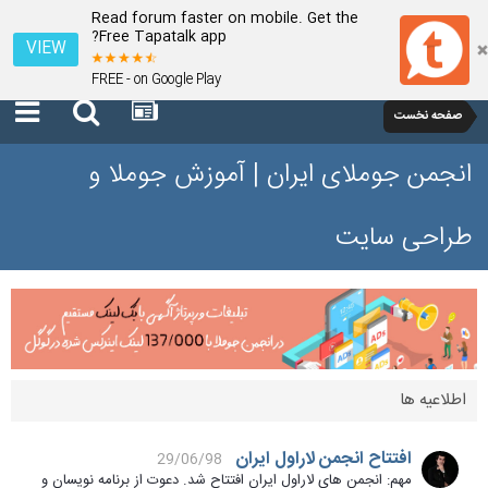
Read forum faster on mobile. Get the
Free Tapatalk app?
VIEW
FREE - on Google Play
صفحه نخست
انجمن جوملای ایران | آموزش جوملا و
طراحی سایت
اطلاعیه ها
افتتاح انجمن لاراول ایران
29/06/98
مهم: انجمن های لاراول ایران افتتاح شد. دعوت از برنامه نویسان و