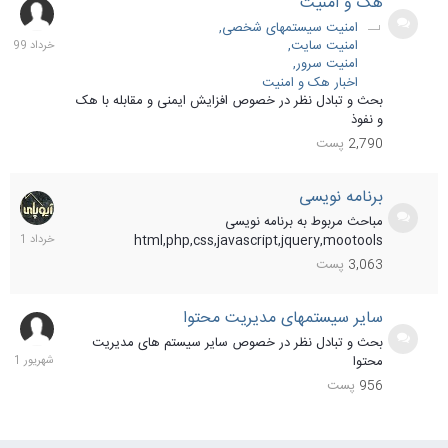
هک و امنیت
1
خردا
امنیت سیستمهای شخصی
399
امنیت سایت
امنیت سرور
اخبار هک و امنیت
بحث و تبادل نظر در خصوص افزایش ایمنی و مقابله با هک
و نفوذ
2,790
پست
برنامه نویسی
20
خردا
مباحث مربوط به برنامه نویسی
401
html,php,css,javascript,jquery,mootools
3,063
پست
سایر سیستمهای مدیریت محتوا
2
شهری
بحث و تبادل نظر در خصوص سایر سیستم های مدیریت
401
محتوا
956
پست