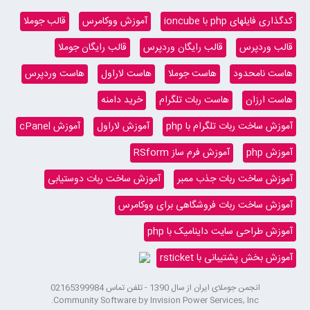
کدگذاری فایلهای php با ioncube
آموزش ووکامرس
قالب جوملا
قالب وردپرس
قالب رایگان وردپرس
قالب رایگان جوملا
هاست نامحدود
هاست جوملا
هاست لاراول
هاست وردپرس
هاست ارزان
هاست ربات تلگرام
خرید دامنه
آموزش ساخت ربات تلگرام با php
آموزش لاراول
آموزش cPanel
آموزش php
آموزش فرم ساز RSform
آموزش ساخت ربات جذب ممبر
آموزش ساخت ربات دوستیابی
آموزش ساخت ربات فروشگاهی برای ووکامرس
آموزش طراحی سایت داینامیک با php
آموزش بخش پشتیبانی با rsticket
انجمن جوملای ایران از سال 1390 - تلفن تماس 02165399984
Community Software by Invision Power Services, Inc.