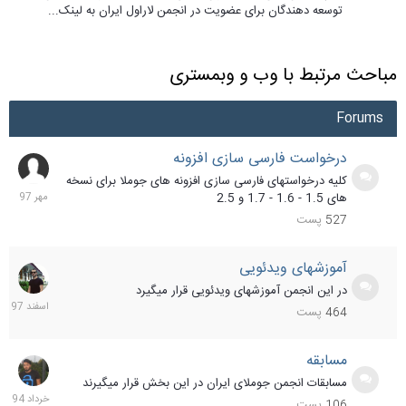
توسعه دهندگان برای عضویت در انجمن لاراول ایران به لینک...
مباحث مرتبط با وب و وبمستری
Forums
درخواست فارسی سازی افزونه
8
مهر
کلیه درخواستهای فارسی سازی افزونه های جوملا برای نسخه
397
های 1.5 - 1.6 - 1.7 و 2.5
527
پست
آموزشهای ویدئویی
29
اسفن
در این انجمن آموزشهای ویدئویی قرار میگیرد
397
464
پست
مسابقه
6
خردا
مسابقات انجمن جوملای ایران در این بخش قرار میگیرند
394
106
پست