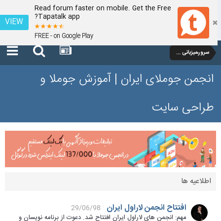
Read forum faster on mobile. Get the Free
Tapatalk app?
VIEW
FREE - on Google Play
سرور،میزبانی وب و دامنه
انجمن جوملای ایران | آموزش جوملا و
طراحی سایت
اطلاعیه ها
افتتاح انجمن لاراول ایران
29/06/98
مهم: انجمن های لاراول ایران افتتاح شد. دعوت از برنامه نویسان و