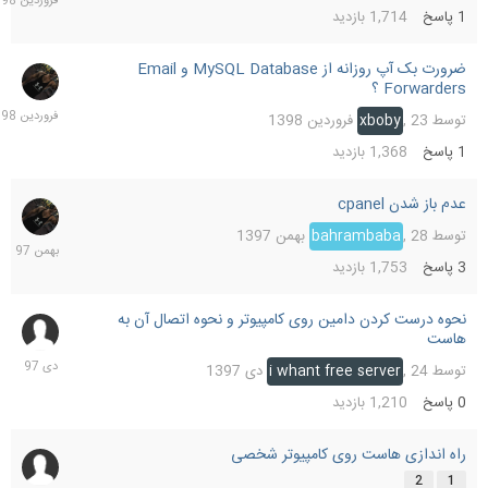
1
پاسخ
1,714
بازدید
ضرورت بک آپ روزانه از MySQL Database و Email
23
Forwarders ؟
فرورد
1398
توسط
23 فروردین 1398
,
xboby
1
پاسخ
1,368
بازدید
عدم باز شدن cpanel
29
بهمن
توسط
28 بهمن 1397
,
bahrambaba
1397
3
پاسخ
1,753
بازدید
نحوه درست کردن دامین روی کامپیوتر و نحوه اتصال آن به
24
هاست
دی
1397
توسط
24 دی 1397
,
i whant free server
0
پاسخ
1,210
بازدید
راه اندازی هاست روی کامپیوتر شخصی
24
دی
2
1