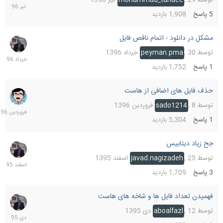
1396
5
پاسخ
1,908
بازدید
مشکل در دانلود - اتمام ناقص فایل
31
خرداد
توسط
30 خرداد 1396
,
peyman.pma
1396
1
پاسخ
1,752
بازدید
حذف فایل های اضافی از هاست
8
فرورد
توسط
8 فروردین 1396
,
sado1214
1396
1
پاسخ
5,304
بازدید
جح زیاد دیتابیس
26
اسفند
توسط
25 اسفند 1395
,
javad.nagizadeh
1395
3
پاسخ
1,709
بازدید
فهمیدن تعداد فایل ها و شاخه های هاست
12
دی
توسط
12 دی 1395
,
aboalfazl
1395