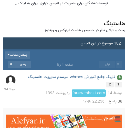
توسعه دهندگان برای عضویت در انجمن لاراول ایران به لینک...
هاستینگ
بحث و تبادل نظر در خصوص هاست لینوکس و ویندوز
182 موضوع در این انجمن
چیدمان مطالب
قبلی
بعدی
صفحه 1 از 8
تاپیک جامع آموزش whmcs سیستم مدیریت هاستینگ
7
مرداد
2
1
1394
توسط
14 اردیبهشت 1393
,
farsiwebhost.com
36
پاسخ
22,256
بازدید