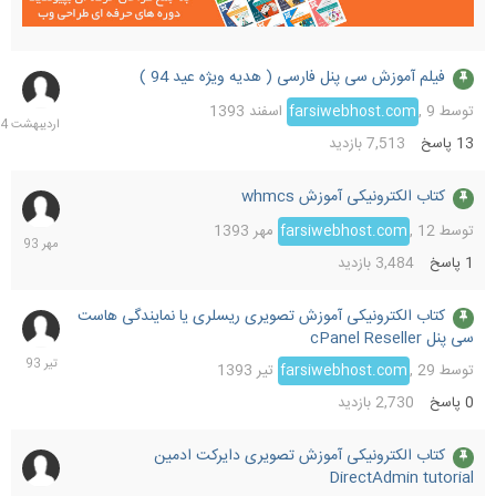
فیلم آموزش سی پنل فارسی ( هدیه ویژه عید 94 )
10
اردیب
توسط
9 اسفند 1393
,
farsiwebhost.com
1394
13
پاسخ
7,513
بازدید
کتاب الکترونیکی آموزش whmcs
21
مهر
توسط
12 مهر 1393
,
farsiwebhost.com
1393
1
پاسخ
3,484
بازدید
کتاب الکترونیکی آموزش تصویری ریسلری یا نمایندگی هاست
29
سی پنل cPanel Reseller
تیر
1393
توسط
29 تیر 1393
,
farsiwebhost.com
0
پاسخ
2,730
بازدید
کتاب الکترونیکی آموزش تصویری دایرکت ادمین
27
DirectAdmin tutorial
اسفند