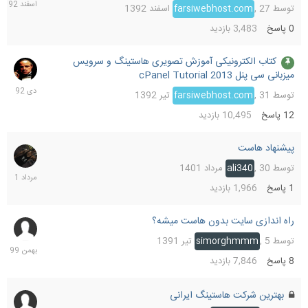
1392
توسط
27 اسفند 1392
,
farsiwebhost.com
0
پاسخ
3,483
بازدید
کتاب الکترونیکی آموزش تصویری هاستینگ و سرویس
3
میزبانی سی پنل cPanel Tutorial 2013
دی
1392
توسط
31 تیر 1392
,
farsiwebhost.com
12
پاسخ
10,495
بازدید
پیشنهاد هاست
30
مرداد
توسط
30 مرداد 1401
,
ali340
1401
1
پاسخ
1,966
بازدید
راه اندازی سایت بدون هاست میشه؟
29
بهمن
توسط
5 تیر 1391
,
simorghmmm
1399
8
پاسخ
7,846
بازدید
بهترین شرکت هاستینگ ایرانی
8