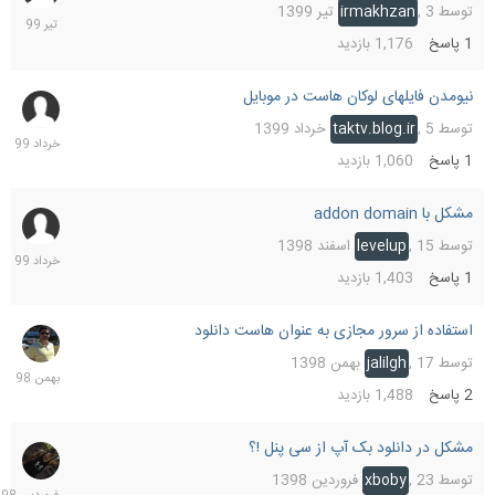
تیر
توسط
3 تیر 1399
,
irmakhzan
1399
1
پاسخ
1,176
بازدید
نیومدن فایلهای لوکان هاست در موبایل
6
خرداد
توسط
5 خرداد 1399
,
taktv.blog.ir
1399
1
پاسخ
1,060
بازدید
مشکل با addon domain
5
خرداد
توسط
15 اسفند 1398
,
levelup
1399
1
پاسخ
1,403
بازدید
استفاده از سرور مجازی به عنوان هاست دانلود
23
بهمن
توسط
17 بهمن 1398
,
jalilgh
1398
2
پاسخ
1,488
بازدید
مشکل در دانلود بک آپ از سی پنل !؟
23
فرورد
توسط
23 فروردین 1398
,
xboby
1398