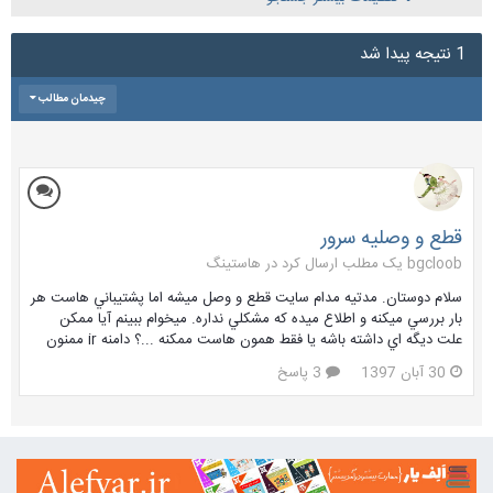
1 نتیجه پیدا شد
چیدمان مطالب
قطع و وصليه سرور
bgcloob یک مطلب ارسال کرد در
هاستینگ
سلام دوستان. مدتيه مدام سايت قطع و وصل ميشه اما پشتيباني هاست هر
بار بررسي ميكنه و اطلاع ميده كه مشكلي نداره. ميخوام ببينم آيا ممكن
علت ديگه اي داشته باشه يا فقط همون هاست ممكنه ...؟ دامنه ir ممنون
30 آبان 1397
3 پاسخ