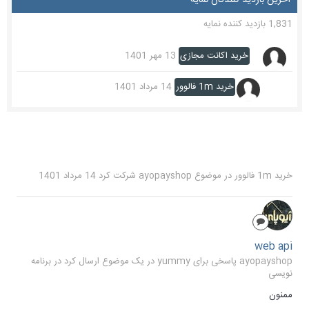
1,831 بازدید کننده نمایه
خرید اکانت مجازی
13 مهر 1401
خرید 1m فالوور
14 مرداد 1401
خرید 1m فالوور
در موضوع
ayopayshop
شرکت کرد
14 مرداد 1401
web api
ayopayshop پاسخی برای yummy در یک موضوع ارسال کرد در
برنامه
نویسی
ممنون