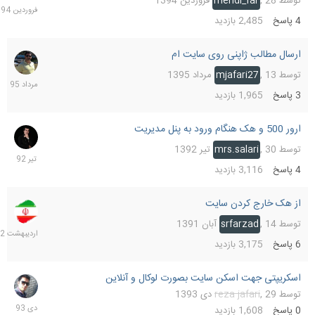
توسط
28 فروردین 1394
,
mehdi_far
1394
4
پاسخ
2,485
بازدید
ارسال مطالب ژاپنی روی سایت ام
16
مرداد
توسط
13 مرداد 1395
,
mjafari27
1395
3
پاسخ
1,965
بازدید
ارور 500 و هک هنگام ورود به پنل مدیریت
31
تیر
توسط
30 تیر 1392
,
mrs.salari
1392
4
پاسخ
3,116
بازدید
از هک خارج کردن سایت
24
اردیب
توسط
14 آبان 1391
,
srfarzad
1392
6
پاسخ
3,175
بازدید
اسکریپتی جهت اسکن سایت بصورت لوکال و آنلاین
29
دی
توسط
29 دی 1393
,
reza jafari
1393
0
پاسخ
1,608
بازدید