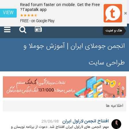
Read forum faster on mobile. Get the Free
Tapatalk app?
VIEW
FREE - on Google Play
هک و امنیت
انجمن جوملای ایران | آموزش جوملا و
طراحی سایت
اطلاعیه ها
افتتاح انجمن لاراول ایران
29/06/98
مهم: انجمن های لاراول ایران افتتاح شد. دعوت از برنامه نویسان و