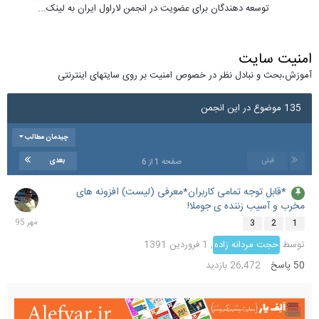
توسعه دهندگان برای عضویت در انجمن لاراول ایران به لینک...
امنیت سایت
آموزش،بحث و نبادل نظر در خصوص امنیت بر روی سایتهای اینترنتی
135 موضوع در این انجمن
چیدمان مطالب
قبلی
بعدی
صفحه 1 از 6
*قابل توجه تمامی کاربران*معرفی (لیست) افزونه های
3
مخرب و آسیب زننده ی جوملا!
مهر
1395
3
2
1
توسط
حجت مردانه زاده
,
1 فروردین 1391
50
پاسخ
26,472
بازدید