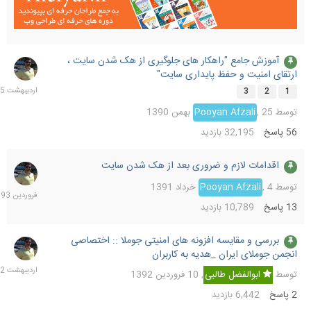
آموزش جامع "راهکار های جلوگیری از هک شدن سایت ،
30
ارتقای امنیت و حفظ پایداری سایت"
اردیب
1395
3
2
1
توسط
25 بهمن 1390
,
Pooyan Afzali
56
پاسخ
32,195
بازدید
اقدامات لازم و ضروری بعد از هک شدن سایت
1
فرورد
توسط
4 خرداد 1391
,
Pooyan Afzali
1393
13
پاسخ
10,789
بازدید
بررسی و مقایسه افزونه های امنیتی جوملا :: اختصاصی
13
انجمن جوملای ایران _هدیه به کاربران
اردیب
1392
توسط
ابوالفضل طالبی
,
10 فروردین 1392
2
پاسخ
6,442
بازدید