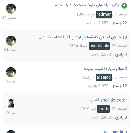
چگونه راه های نفوذ سایت خود را ببندیم
21
شهریو
توسط
7 مرداد 1391
,
radman
1392
22
پاسخ
12,257
بازدید
10 چالش امنیتی که شما درباره ان فکر اشتباه میکنید...
28
خرداد
توسط
26 خرداد 1394
,
psobhanlo
1394
4
پاسخ
2,573
بازدید
3سوال درباره امنیت سایت
18
مهر
توسط
3 تیر 1392
,
alisajadi
1392
12
پاسخ
6,076
بازدید
shell detector آنلاین
24
تیر
توسط
20 تیر 1391
,
shorbi
1391
3
پاسخ
2,933
بازدید
sql injection
31