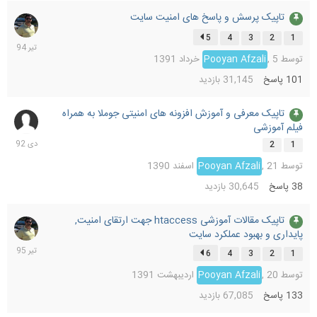
تاپیک پرسش و پاسخ های امنیت سایت
28
تیر
5
4
3
2
1
1394
توسط
5 خرداد 1391
,
Pooyan Afzali
101
پاسخ
31,145
بازدید
تاپیک معرفی و آموزش افزونه های امنیتی جوملا به همراه
14
فیلم آموزشی
دی
1392
2
1
توسط
21 اسفند 1390
,
Pooyan Afzali
38
پاسخ
30,645
بازدید
تاپیک مقالات آموزشی htaccess جهت ارتقای امنیت,
15
پایداری و بهبود عملکرد سایت
تیر
1395
6
4
3
2
1
توسط
20 اردیبهشت 1391
,
Pooyan Afzali
133
پاسخ
67,085
بازدید