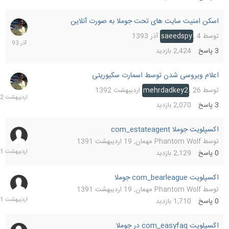
اسکن امنیت سایت های تحت جوملا به صورت آنلاین
6
آذر
توسط
4 آذر 1393
,
saeedspy
1393
3
پاسخ
2,424
بازدید
اعلام ویروسی شدن توسط اسمارت سکیوریتی
26
اردیب
توسط
26 اردیبهشت 1392
,
mehrdadkey2
1392
3
پاسخ
2,070
بازدید
اکسپلویت جوملا com_estateagent
19
اردیب
توسط
Phantom Wolf مهمان
,
19 اردیبهشت 1391
1391
0
پاسخ
2,129
بازدید
اکسپلویت com_bearleague جوملا
19
اردیب
توسط
Phantom Wolf مهمان
,
19 اردیبهشت 1391
1391
0
پاسخ
1,710
بازدید
اکسپلویت com_easyfaq در جوملا
19