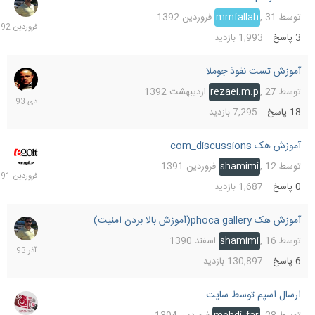
فرورد
توسط
31 فروردین 1392
,
mmfallah
1392
3
پاسخ
1,993
بازدید
آموزش تست نفوذ جوملا
29
دی
توسط
27 اردیبهشت 1392
,
rezaei.m.p
1393
18
پاسخ
7,295
بازدید
آموزش هک com_discussions
12
فرورد
توسط
12 فروردین 1391
,
shamimi
1391
0
پاسخ
1,687
بازدید
آموزش هک phoca gallery(آموزش بالا بردن امنیت)
18
آذر
توسط
16 اسفند 1390
,
shamimi
1393
6
پاسخ
130,897
بازدید
ارسال اسپم توسط سایت
28
فرورد