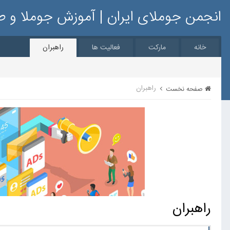
انجمن جوملای ایران | آموزش جوملا و 
خانه
مارکت
فعالیت ها
راهبران
راهبران
صفحه نخست
راهبران