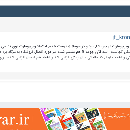
سلام تا اونجا که اطلاع دارم، مشکل باز نشدن منو های کشویی ویرچومارت در جوملا 3 بود و در جوملا 4 در
جوملا 3 هست. اگر موارد بالا نیست باید بررسی بشه ببینیم مشکل کجاست. البته الان جوملا 5 هم منتشر شده. در مورد
تی و اینماد دارید. کد مالیاتی سال پیش الزامی شد و اینماد هم امسال الزامی شده. برای