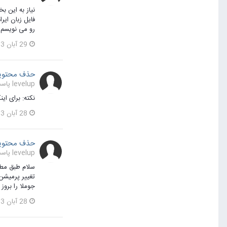
فایل زبان ای
رو می نویسم. برای بخش مدیریت: strator/language/fa-IR
29 آبان 1403
حذف محتوی
levelup پاسخی برای amir_hussein در یک موضوع ارسال کرد در
نکته: برای اینکه 
28 آبان 1403
حذف محتوی
levelup پاسخی برای amir_hussein در یک موضوع ارسال کرد در
تغییر پرمیشن
جوملا را بروز
28 آبان 1403