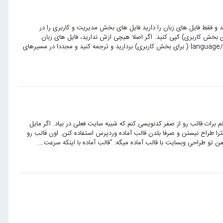
 و فقط فایل های زبان را دارید فایل های بخش مدیریت و کاربری را در
ه های administrator/language/fa (برای بخش مدیریت) و language/fa ( برای بخش کاربری) کپی کنید. اگر اصلا هیچی ازش ندارید، فایل های زبان
انگلیسی جومشاپینگ رو از پوشه های administrator/language/en (برای بخش مدیریت) و language/en ( برای بخش کاربری) بردارید و ترجمه کنید و مجددا در مسیرهای
نم برات قالب رو از صفر کدنویسی کنم که شبیه سایت فعلی در بیاد. اگر مایل
را طراح نیستن و صرفا بلدن قالب آماده وردپرس استفاده کنن. اون قالب رو
 تو طراحی وبسایت با قالب آماده میگه: "قالب آماده با اینکه سرعت...