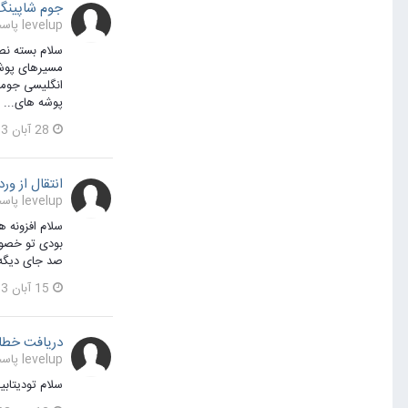
جوم شاپینگ
levelup پاسخی برای چهارسوق1 در یک موضوع ارسال کرد در
سلام بسته نصب
پوشه های...
28 آبان 1403
انتقال از ور
levelup پاسخی برای sanatiha در یک موضوع ارسال کرد در
سلام افزونه ه
بودی تو خصوصی
صد جای دیگه ه
15 آبان 1403
دریافت خطای The server returned a "500 بعد از 
levelup پاسخی برای xboby در یک موضوع ارسال کرد در
سلام تودیتابیس تو جد