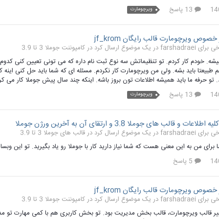
13 پاسخ
ویرچومارت
خصوص ویرچومارت قالب رایگان jf_krom
کامپوننت جوملا 3 تا 3.9
یشه. خودم کار کردم. تو تنظیماتش سه نوع ثبت نام داره که می تونی تعیین کنی ک
طبیعتا باید بشه. ولی من ویرچومارت کار نکردم. مسئله ای که شما باید حل کنی اینه که
د. تو حرفه ما باید همیشه اطلاعات تون بروز باشه. اینکه چند سال پیش جوملا کار می
13 پاسخ
ویرچومارت
ت و قالب های جوملا 3.8 و ارتقای آن به آخرین ورژن جوملا
قالب های جوملا 3 تا 3.9
برای من به این معنی هست که شما نیاز دارید کار با جوملا رو یاد بگیرید. تو این وبسا
5 پاسخ
خصوص ویرچومارت قالب رایگان jf_krom
کامپوننت جوملا 3 تا 3.9
ییر قالب ویرچومارت، قالب بخش مدیریت بود. تو بخش کاربری هم با کمی مهارت تو مدی