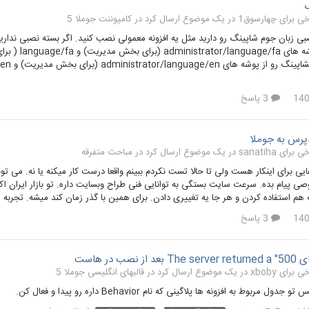
کامپوننت جوملا 5
ی زبان جوم شاپینگ رو دارید مثل یه افزونه معمولی نصب کنید. اگر بسته نصبی ندارید
مسیرهای پوش
3 پاسخ
دپرس به جوملا
مباحث متفرقه
ایی برای اینکار هست ولی تا حالا تست نکردم ببینم واقعا درست کار میکنه یا نه. می تو
 پیام بده. سرعت سایت بستگی به توانایی فنی طراح وبسایت داره. تو بازار ایران اکث
م استفاده کردن و هر جا یه تغییری دادن. برای همین با گذر زمان کند میشه. تجربه من
3 پاسخ
نصب در هاست
قالبهای انگلیسی جوملا 5
ول مربوط به افزونه ها پلاگینی که نام Behavior داره رو پیدا و فعال کن.