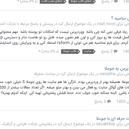
7 پاسخ
خطای قالب جوملا
خطای نصب فالب
(و %d بیشتر)
 مناسبه ؟
پرسش و پاسخ مرتبط با مارکت انجم
رم محاسبه هم می تونی از rsform استفاد کنی و یه ویرایش روی استایلش بزنی.
2 پاسخ
سایت
قالب جوملا
(و %d بیشتر)
دپرس به جوملا
مباحث متفرقه
 باشی. البته ممکنه خوب جواب نده. حتما قبلش پشتیبانی تهیه کن. اینکه کدوم بهتره؟
3 پاسخ
حرفه ای با جوملا
پشتیبانی مارکت طراحی و گرافیک