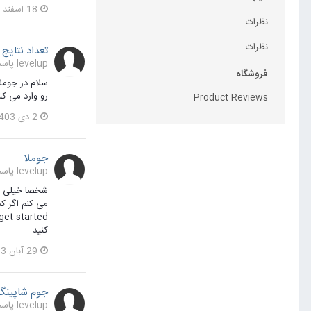
18 اسفند 1403
نظرات
نظرات
تعداد نتای
levelup پاسخی برای armiya در یک موضوع ارسال کرد در
فروشگاه
رو وارد می کنی.
Product Reviews
2 دی 1403
جوملا
levelup پاسخی برای چهارسوق1 در یک موضوع ارسال کرد در
شخصا خیلی وق
می کنم اگر ک
کنید...
29 آبان 1403
جوم شاپینگ
levelup پاسخی برای چهارسوق1 در یک موضوع ارسال کرد در