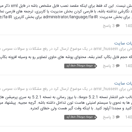
نیاز به این بخ
راد نگارشی نداشته باشه، با فارسی کردن بخش مدیریت یا کاربری، ترجمه های فارسی نم
admini برای بخش کاربری: language/fa-IR نکته: اگر پوشه ای به نام language در مسیر های...
3 پاسخ
ات سایت
رفع مشکلات و سوالات عمومی جو
حجم فایل بکآپ کمتر بشه، محتوای پوشه های حاوی تصاویر رو به وسیله افزونه بکآپ گیری Akeeba از روال بکآپ گیری مست
3 پاسخ
جوملا،جوملا5،خطا،آپد
ات سایت
رفع مشکلات و سوالات عمومی جو
سلام طبق مطالب خبر انتشار نسخه 2.1
 ها به نحوی با سیستم امنیتی هاست تون تداخل داشته باشه. گرچه عجیبه. پیشنهاد میک
 کنید و مجددا آپلود کنید. با اینکه وقت گیر هست ولی خطای کمتره.
3 پاسخ
جوملا،جوملا5،خطا،آپد