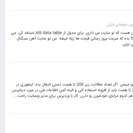
ن جوملای ایران
سلام قالب که زیاد فرقی نمی کنه چی باشه. ووردپرس نیست که امکانات تو پوسته باشه. مهم محتوایی هست که تو سایت می ذاری. برای جدول از ARI data table استفاد کن. می
تونه از فایل اکسل قیمت ها رو بروز کنی و اون هم نشون میده. فایل رو تو هاست بذار و دسترسی ftp بده که سرعت بروز رسانی قیمت ها زیاد میشه. من تو سایت آهن سیگنال
سلام امنیت جوملا همیشه بهتر از وردپرس بوده. تازگی ها هم سایت ها روی جوملا 5 خیلی خوب سئو میشن. اگر تعداد مقالاتت زیر 200 تا هست دستی انتقال بده. اینطوری در
گذر زمان، روبات های گوگل سایت رو فعال می بینن و بهتر سئو میشه. اگر تعداد مقالات بیشتر از 200 تا هست باید از افزونه استفاده کنی و البته کمی اطلاعات فنی در مورد دیتابیس
 هر کدوم مزایای خودشون رو دارن. کار با وردپرس برای مدیر وبسایت راحت...