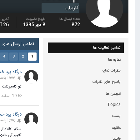
کاربران
تعداد ارسال ها
تاریخ عضویت
آخرین ب
872
8 مهر 1395
26 آبان
تمامی ارسال های levelup
تمامی فعالیت ها
4
3
2
1
نمایه ها
نظرات نمایه
درگاه پرداخ
levelup پاسخی برای emperor2 در یک موضوع ارسال کرد در
پاسخ های نظرات
تو کامپوننت j2store و همچنین احتمالا تو تنظیمات پلاگین پرداخت
انجمن ها
19 اسفند 1403
Topics
درگاه پرداخ
پست
levelup پاسخی برای emperor2 در یک موضوع ارسال کرد در
دانلود
سلام اطلاعاتی
تغییراتی داد
فایلها