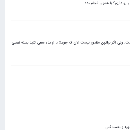
س رو داری؟ با همون انجام بده
شخصا ترجیحم اینه که همه چیز رو از صفر بزنم. مسلما خیلی از مشکلاتی که دارین وجود نخواهد داشت. ولی اگر براتون مقدور نیست الان که جوملا 5 اومده سعی کنید بسته نصبی