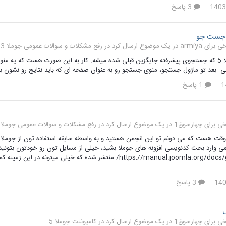
3 پاسخ
ج جست جو
رفع مشکلات و سوالات عمومی جوملا 3 تا 3.9
سلام در جوملا 5 که جستجوی پیشرفته جایگزین قبلی شده میشه. کار به این صورت هست که 
 بعد تو ماژول جستجو، منوی جستجو رو به عنوان صفحه ای که باید نتایج رو نشون بده انتخاب می کنی و تما
1 پاسخ
رفع مشکلات و سوالات عمومی جوملا 5
ت هست که می دونم تو این انجمن هستید و به واسطه سابقه استفاده تون از جوملا حد
می وارد بحث کدنویسی افزونه های جوملا بشید، خیلی از مسایل تون رو خودتون بتونید
https://manual.joomla.org/docs/get-started/ منتشر شده که 
3 پاسخ
کامپوننت جوملا 5