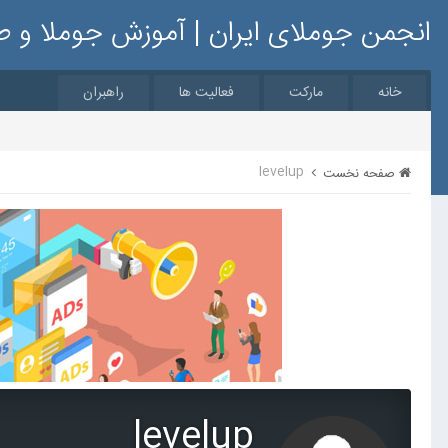
انجمن جوملای ایران | آموزش جوملا و 
خانه
مارکت
فعالیت ها
راهبران
levelup
صفحه نخست
levelup