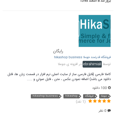
بروز شد
8 اسفند 1395
رایگان
فروشگاه قدرتمند جوملا hikashop business
توسط
ebrahimiali
در
افزونه ی جوملا
کاملا فارسی (فایل فارسی ساز از سایت اصلی نرم افزار در قسمت زبان ها، قابل
دانلود می باشد) اضافه نمودن عكس ، متن ، فايل صوتي و …...
100 دانلود
جوملا
فروشگاه
hikashop
hikashop business
(1 نقد)
0 نظر