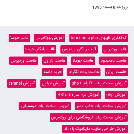
بروز شد
8 اسفند 1395
کدگذاری فایلهای php با ioncube
آموزش ووکامرس
قالب جوملا
قالب وردپرس
قالب رایگان وردپرس
قالب رایگان جوملا
هاست نامحدود
هاست جوملا
هاست لاراول
هاست وردپرس
هاست ارزان
هاست ربات تلگرام
خرید دامنه
آموزش ساخت ربات تلگرام با php
آموزش لاراول
آموزش cPanel
آموزش php
آموزش فرم ساز RSform
آموزش ساخت ربات جذب ممبر
آموزش ساخت ربات دوستیابی
آموزش ساخت ربات فروشگاهی برای ووکامرس
آموزش طراحی سایت داینامیک با php