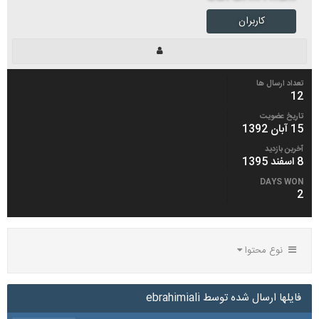
کاربران
تعداد ارسال ها
12
تاریخ عضویت
15 آبان 1392
آخرین بازدید
8 اسفند 1395
DAYS WON
2
نوع محتوا
فایلها ارسال شده توسط ebrahimiali