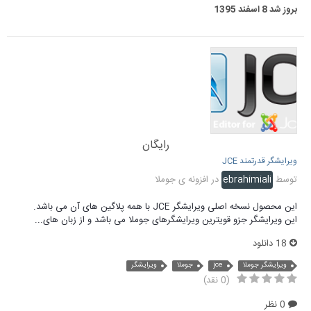
بروز شد
8 اسفند 1395
رایگان
ویرایشگر قدرتمند JCE
توسط
ebrahimiali
در
افزونه ی جوملا
این محصول نسخه اصلی ویرایشگر JCE با همه پلاگین های آن می باشد.
این ویرایشگر جزو قویترین ویرایشگرهای جوملا می باشد و از زبان های...
18 دانلود
ویرایشگر جوملا
jce
جوملا
ویرایشگر
(0 نقد)
0 نظر