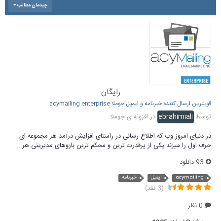
چیدمان مطالب
رایگان
قویترین ارسال کننده خبرنامه و ایمیل جوملا acymailing enterprise
توسط
ebrahimiali
در
افزونه ی جوملا
در دنیای امروز وب که اطلاع رسانی در راستای افزایش درآمد هر مجموعه ای
حرف اول را میزند یکی از پرقدرت ترین و محکم ترین بازوهای مدیریتی هر...
93 دانلود
acymailing
ایمیل
خبرنامه
(3 نقد)
0 نظر