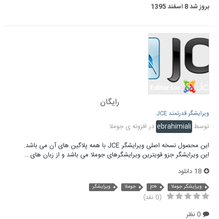
بروز شد
8 اسفند 1395
رایگان
ویرایشگر قدرتمند JCE
توسط
ebrahimiali
در
افزونه ی جوملا
این محصول نسخه اصلی ویرایشگر JCE با همه پلاگین های آن می باشد.
این ویرایشگر جزو قویترین ویرایشگرهای جوملا می باشد و از زبان های...
18 دانلود
ویرایشگر جوملا
jce
جوملا
ویرایشگر
(0 نقد)
0 نظر