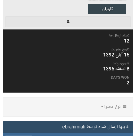
کاربران
تعداد ارسال ها
12
تاریخ عضویت
15 آبان 1392
آخرین بازدید
8 اسفند 1395
DAYS WON
2
نوع محتوا
فایلها ارسال شده توسط ebrahimiali