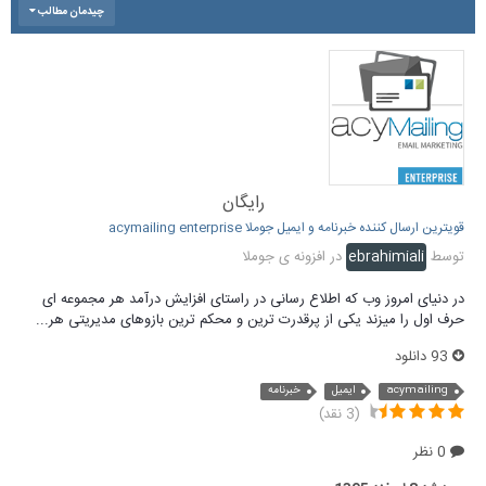
چیدمان مطالب
رایگان
قویترین ارسال کننده خبرنامه و ایمیل جوملا acymailing enterprise
توسط
ebrahimiali
در
افزونه ی جوملا
در دنیای امروز وب که اطلاع رسانی در راستای افزایش درآمد هر مجموعه ای
حرف اول را میزند یکی از پرقدرت ترین و محکم ترین بازوهای مدیریتی هر...
93 دانلود
acymailing
ایمیل
خبرنامه
(3 نقد)
0 نظر