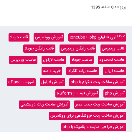
بروز شد
8 اسفند 1395
کدگذاری فایلهای php با ioncube
آموزش ووکامرس
قالب جوملا
قالب وردپرس
قالب رایگان وردپرس
قالب رایگان جوملا
هاست نامحدود
هاست جوملا
هاست لاراول
هاست وردپرس
هاست ارزان
هاست ربات تلگرام
خرید دامنه
آموزش ساخت ربات تلگرام با php
آموزش لاراول
آموزش cPanel
آموزش php
آموزش فرم ساز RSform
آموزش ساخت ربات جذب ممبر
آموزش ساخت ربات دوستیابی
آموزش ساخت ربات فروشگاهی برای ووکامرس
آموزش طراحی سایت داینامیک با php