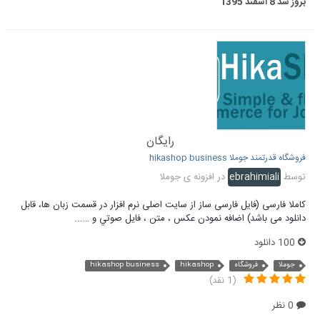
بروز شد
8 اسفند 1395
رایگان
فروشگاه قدرتمند جوملا hikashop business
توسط
ebrahimiali
در
افزونه ی جوملا
کاملا فارسی (فایل فارسی ساز از سایت اصلی نرم افزار در قسمت زبان ها، قابل
دانلود می باشد) اضافه نمودن عكس ، متن ، فايل صوتي و …...
100 دانلود
جوملا
فروشگاه
hikashop
hikashop business
(1 نقد)
0 نظر