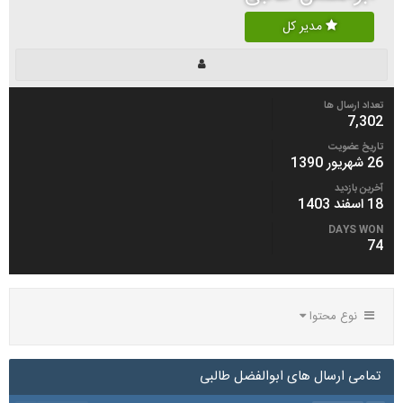
مدیر کل
تعداد ارسال ها
7,302
تاریخ عضویت
26 شهریور 1390
آخرین بازدید
18 اسفند 1403
DAYS WON
74
نوع محتوا
تمامی ارسال های ابوالفضل طالبی