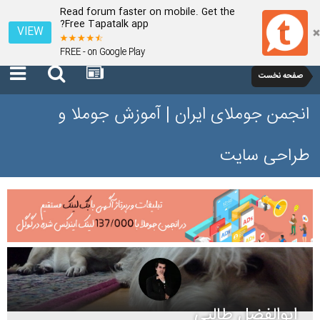
Read forum faster on mobile. Get the
Free Tapatalk app?
VIEW
FREE - on Google Play
صفحه نخست
انجمن جوملای ایران | آموزش جوملا و
طراحی سایت
ابوالفضل طالبی