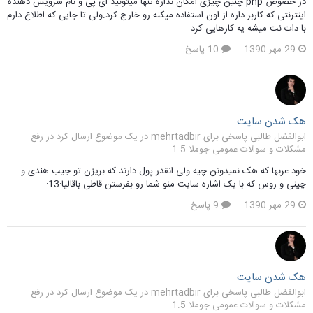
در خصوص php چنین چیزی امکان نداره تنها میتونید ای پی و نام سرویس دهنده
اینترنتی که کاربر داره از اون استفاده میکنه رو خارج کرد.ولی تا جایی که اطلاع دارم
با دات نت میشه یه کارهایی کرد.
29 مهر 1390
10 پاسخ
هک شدن سایت
ابوالفضل طالبی پاسخی برای mehrtadbir در یک موضوع ارسال کرد در
رفع
مشکلات و سوالات عمومی جوملا 1.5
خود عربها که هک نمیدونن چیه ولی انقدر پول دارند که بریزن تو جیب هندی و
چینی و روس که با یک اشاره سایت منو شما رو بفرستن قاطی باقالیا:13:
29 مهر 1390
9 پاسخ
هک شدن سایت
ابوالفضل طالبی پاسخی برای mehrtadbir در یک موضوع ارسال کرد در
رفع
مشکلات و سوالات عمومی جوملا 1.5