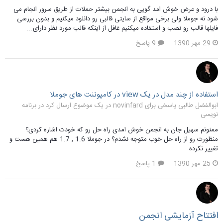
با درود و عرض خوش امد گویی به انجمن بیشتر حملات از طریق سرور انجام می
شود نه جوملا ولی برخی مواقع از سایتی قالبی رو دانلود میکنیم و بدون بررسی
فایلها قالب رو نصب و استفاده میکنیم غافل از اینکه قالب مورد نظر دارای...
29 مهر 1390
9 پاسخ
استفاده از چند مدل در یک view در کامپوننت های جوملا
ابوالفضل طالبی پاسخی برای novinfard در یک موضوع ارسال کرد در
برنامه
نویسی
ممنونم سهیل جان به انجمن خوش امدی راه حل رو که خودت اشاره کردی؟
منظورت رو از راه حل خوب متوجه نشدم؟ در جوملا 1.6 , 1.7 هم همین هست و
تغییر نکرده
25 مهر 1390
1 پاسخ
افتتاح آزمایشی انجمن