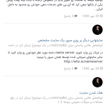
توصیه میشه که هاست رو تغییر بدید.در خصوص ارتباط با بانک چند وقت پیش
یکی از بانکها سعی کرد که آی پی های خدمات دهی خودش رو محدود به داخل
ایران...
29 مهر 1390
3 پاسخ
سایتهایی دیگر بر روی سرور یک سایت مشخص
ابوالفضل طالبی پاسخی برای mehrtadbir در یک موضوع ارسال کرد در
دامنه
در لینک زیر وارد شوید name server دامنه مورد نظر خودتون رو وارد کنید تا
سایر سایتهای میزبانی شده توسط همان سرور را ببینید:
http://who.is/nameserver
29 مهر 1390
5 پاسخ
هک شدن سایت
ابوالفضل طالبی پاسخی برای mehrtadbir در یک موضوع ارسال کرد در
رفع
مشکلات و سوالات عمومی جوملا 1.5