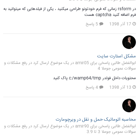
در rsform زمانی که فرم خودتونو طراحی میکنید ، یکی از فیلدهایی که میتوانید به
فرم اضافه کنید captcha هست
17 آذر 1398
5 پاسخ
مشکل استارت سایت
ابوالفضل طالبی پاسخی برای amir05 در یک موضوع ارسال کرد در
رفع مشکلات و
سوالات عمومی جوملا 4
محتویات داخل فولدر c:/wamp64/tmp پاک کنید
13 آذر 1398
4 پاسخ
محاسبه اتوماتیک حمل و نقل در ویرچومارت
ابوالفضل طالبی پاسخی برای amir90 در یک موضوع ارسال کرد در
رفع مشکلات و
سوالات عمومی جوملا 3 تا 3.9