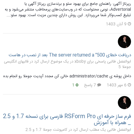
رپرتاژ آگهی: راهنمای جامع برای بهبود سئو و برندسازی رپرتاژ آگهی یا
Advertorial، نوعی محتواست که در وب‌سایت‌های پرمخاطب منتشر می‌شود و به
تبلیغ کسب‌وکار شما می‌پردازد. این روش دارای چندین مزیت است: بهبود سئو:...
9 آبان 1403
دریافت خطای The server returned a "500 بعد از نصب در هاست
ابوالفضل طالبی پاسخی برای xboby در یک موضوع ارسال کرد در
قالبهای انگلیسی
جوملا 5
داخل پوشه ی administrator/cache خالی کن مجدد آپدیت جوملا رو انجام بده
6 مهر 1403
7 پاسخ
1
فرم ساز حرفه ای RSForm Pro فارسی برای نسخه 1.7 و 2.5
_ همراه با آموزش
ابوالفضل طالبی یک مطلب ارسال کرد در
کامپوننت جوملا 1.7 و 2.5