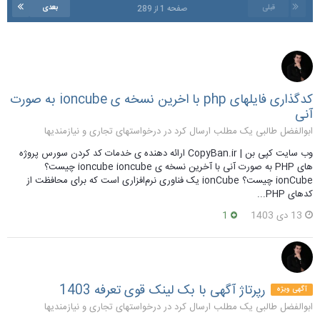
قبلی
بعدی
صفحه 1 از 289
کدگذاری فایلهای php با اخرین نسخه ی ioncube به صورت
آنی
ابوالفضل طالبی یک مطلب ارسال کرد در
درخواستهای تجاری و نیازمندیها
وب سایت کپی بن | CopyBan.ir ارائه دهنده ی خدمات کد کردن سورس پروژه
های PHP به صورت آنی با آخرین نسخه ی ioncube ioncube چیست؟
ionCube چیست؟ ionCube یک فناوری نرم‌افزاری است که برای محافظت از
کدهای PHP...
13 دی 1403
1
رپرتاژ آگهی با بک لینک قوی تعرفه 1403
آگهی ویژه
ابوالفضل طالبی یک مطلب ارسال کرد در
درخواستهای تجاری و نیازمندیها