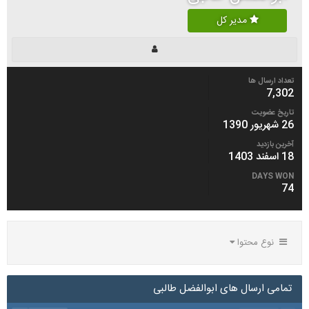
مدیر کل
تعداد ارسال ها
7,302
تاریخ عضویت
26 شهریور 1390
آخرین بازدید
18 اسفند 1403
DAYS WON
74
نوع محتوا
تمامی ارسال های ابوالفضل طالبی