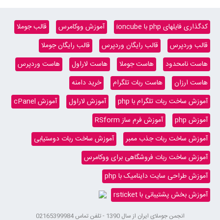
کدگذاری فایلهای php با ioncube
آموزش ووکامرس
قالب جوملا
قالب وردپرس
قالب رایگان وردپرس
قالب رایگان جوملا
هاست نامحدود
هاست جوملا
هاست لاراول
هاست وردپرس
هاست ارزان
هاست ربات تلگرام
خرید دامنه
آموزش ساخت ربات تلگرام با php
آموزش لاراول
آموزش cPanel
آموزش php
آموزش فرم ساز RSform
آموزش ساخت ربات جذب ممبر
آموزش ساخت ربات دوستیابی
آموزش ساخت ربات فروشگاهی برای ووکامرس
آموزش طراحی سایت داینامیک با php
آموزش بخش پشتیبانی با rsticket
انجمن جوملای ایران از سال 1390 - تلفن تماس 02165399984