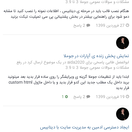
مشکلات و سوالات عمومی جوملا 3 تا 3.9
هنگام نصب قالب باید در مرحله ی دیتابیس ، اطلاعات نمونه را نصب کنید تا مشابه
دمو شود برای راهنمایی بیشتر در بخش پشتیبانی پی سی تمپلیت تیکت بزنید
27 فروردین 1399
2 پاسخ
نمایش پخش زنده ی آپارات در جوملا
ابوالفضل طالبی پاسخی برای aida2020 در یک موضوع ارسال کرد در
رفع
مشکلات و سوالات عمومی جوملا 3 تا 3.9
ابتدا باید از تنظیمات جوملا گزینه ی ویرایشگر را روی ساده قرار بدید بعد میتونید
برید داخل یک مطلب جدید این کدو قرار بدید و یا داخل ماژول custom html
قرار بدید
19 فروردین 1399
2 پاسخ
1
ایجاد دسترسی ادمین به مدیریت سایت با دیتابیس