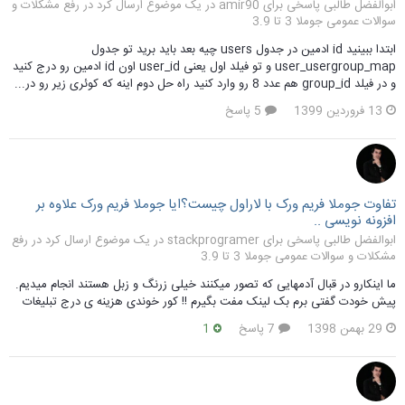
ابوالفضل طالبی پاسخی برای amir90 در یک موضوع ارسال کرد در
رفع مشکلات و
سوالات عمومی جوملا 3 تا 3.9
ابتدا ببینید id ادمین در جدول users چیه بعد باید برید تو جدول
user_usergroup_map و تو فیلد اول یعنی user_id اون id ادمین رو درج کنید
و در فیلد group_id هم عدد 8 رو وارد کنید راه حل دوم اینه که کوئری زیر رو در...
13 فروردین 1399
5 پاسخ
تفاوت جوملا فریم ورک با لاراول چیست؟ایا جوملا فریم ورک علاوه بر
افزونه نویسی ..
ابوالفضل طالبی پاسخی برای stackprogramer در یک موضوع ارسال کرد در
رفع
مشکلات و سوالات عمومی جوملا 3 تا 3.9
ما اینکارو در قبال آدمهایی که تصور میکنند خیلی زرنگ و زبل هستند انجام میدیم.
پیش خودت گفتی برم بک لینک مفت بگیرم !! کور خوندی هزینه ی درج تبلیغات
29 بهمن 1398
7 پاسخ
1