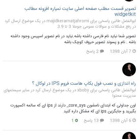
تصویر قسمت مطلب صفحه اصلی سایت نمیاره افزونه مطالب
widgetkit
ابوالفضل طالبی پاسخی برای majidkeramatjahromi در یک موضوع ارسال کرد
در
رفع مشکلات و سوالات عمومی جوملا 3 تا 3.9
تصویر شما نباید نام فارسی داشته باشه.نباید در نام تصویر اسپیس وجود داشته
باشه . نام و پسوند تصویر حروف کوچک باشه
7 آبان 1398
2 پاسخ
راه اندازی و نصب فول بکاپ هاست فروم IPS در لوکال ؟
ابوالفضل طالبی پاسخی برای xboby در یک موضوع ارسال کرد در
سایر سیستمهای
مدیریت محتوا
اون جداولی که ابتدای نامشون core_sys_ دارند از ips ای که سالمه اکسپورت
بگیرید و جایگزین ips ای که مشکل داره کنید
6 آبان 1398
13 پاسخ
1