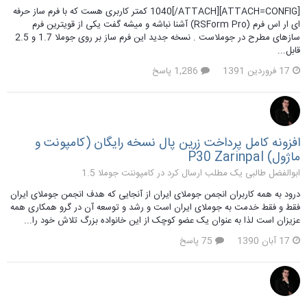
[ATTACH=CONFIG]1040[/ATTACH] کمتر کاربری هست که با فرم ساز حرفه
ای ار اس فرم (RSForm Pro) آشنا نباشه و میشه گفت یکی از قویترین فرم
سازهای مطرح در جوملاست . نسخه جدید این فرم ساز بر روی جوملا 1.7 و 2.5
قابل...
17 فروردین 1391
1,286 پاسخ
افزونه کامل پرداخت زرین پال نسخه رایگان (کامپونت و
ماژول) P30 Zarinpal
ابوالفضل طالبی یک مطلب ارسال کرد در
کامپوننت جوملا 1.5
درود به همه کاربران انجمن جوملای ایران از آنجایی که هدف انجمن جوملای ایران
فقط و فقط خدمت به جوملای ایران است و رشد و توسعه آن در گرو همکاری همه
عزیزان است لذا به عنوان یک عضو کوچک از این خانواده بزرگ تلاش خود را...
17 آبان 1390
75 پاسخ