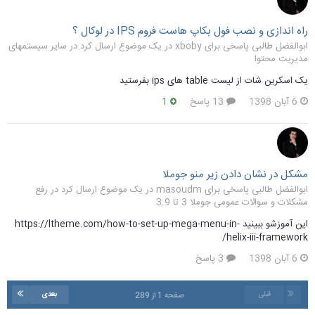
راه اندازی و نصب فول بکاپ هاست فروم IPS در لوکال ؟
ابوالفضل طالبی پاسخی برای xboby در یک موضوع ارسال کرد در
سایر سیستمهای
مدیریت محتوا
یک اسکرین شات از لیست table های ips بفرستید
6 آبان 1398
13 پاسخ
1
مشکل در نشان دادن زیر منو جوملا
ابوالفضل طالبی پاسخی برای masoudm در یک موضوع ارسال کرد در
رفع
مشکلات و سوالات عمومی جوملا 3 تا 3.9
این آموزشو ببینید https://ltheme.com/how-to-set-up-mega-menu-in-
helix-iii-framework/
6 آبان 1398
3 پاسخ
قبلی
بعدی
صفحه 1 از 289