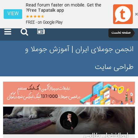
Read forum faster on mobile. Get the
Free Tapatalk app?
VIEW
FREE - on Google Play
صفحه نخست
انجمن جوملای ایران | آموزش جوملا و
طراحی سایت
ابوالفضل طالبی