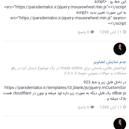
این خط رو : <script
src="https://parsdentalco.ir/jquery.mousewheel.min.js"><\/script>
به این صورت تغییر بدید <script
src="https://parsdentalco.ir/jquery.mousewheel.min.js" async>
<\/script>
11 آبان 1398
6 پاسخ
عدم نمایش تصاویر
ابوالفضل طالبی پاسخی برای mask-online در یک موضوع ارسال کرد در
رفع
مشکلات و سوالات عمومی جوملا 3 تا 3.9
در داخل فایل زیر و خط 923 :
https://parsdentalco.ir/templates/t3_blank/js/jquery.mCustomScr
ollbar.js یک فایل دیگه به صورت زیر داره لود میشه و چون در cloudflare هست
بلاک میشه و...
11 آبان 1398
6 پاسخ