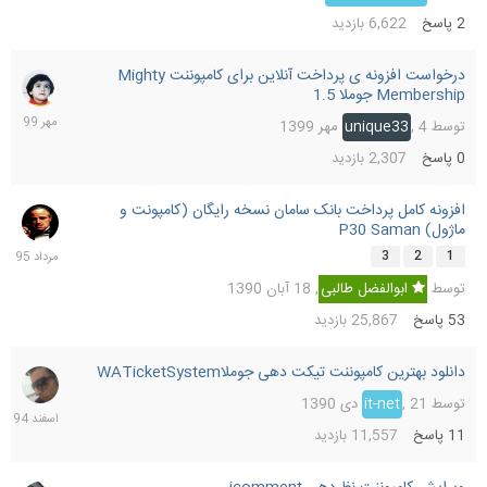
2
پاسخ
6,622
بازدید
درخواست افزونه ی پرداخت آنلاین برای کامپوننت Mighty
4
Membership جوملا 1.5
مهر
1399
توسط
4 مهر 1399
,
unique33
0
پاسخ
2,307
بازدید
افزونه کامل پرداخت بانک سامان نسخه رايگان (کامپونت و
25
ماژول) P30 Saman
مرداد
1395
3
2
1
توسط
ابوالفضل طالبی
,
18 آبان 1390
53
پاسخ
25,867
بازدید
دانلود بهترین کامپوننت تیکت دهی جوملاWATicketSystem‏
25
اسفند
توسط
21 دی 1390
,
it-net
1394
11
پاسخ
11,557
بازدید