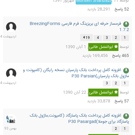
توسط
11 شهریور 1391
,
Mohsen Shahbazi
52
پاسخ
28,291
بازدید
فرمساز حرفه ای بریزینگ فرم فارسی BreezingForms
6
1.7.2
اردیب
1394
19
4
3
2
1
توسط
ابوالفضل طالبی
,
1 آبان 1390
465
پاسخ
169,456
بازدید
افزونه کامل پرداخت بانک پارسیان نسخه رایگان (کامپونت و
5
ماژول بانک پارسیان)P30 Parsian
اردیب
1394
3
2
1
توسط
ابوالفضل طالبی
,
22 آبان 1390
57
پاسخ
33,878
بازدید
افزونه کامل پرداخت بانک پاسارگاد (کامپونت,ماژول بانک
8
پاسارگاد برای جوملا)P30 Pasargad
بهمن
1393
2
1