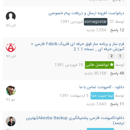
درخواست افزونه ارسال و دریافت پیام خصوصی
23
آبان
توسط
31 فروردین 1391
,
sornagostar
1393
12
پاسخ
7,554
بازدید
فرم ساز و برنامه ساز فوق حرفه ای فابریک Fabrik فارسی +
23
آموزش حرفه ای _ نسخه 2.1.1
آبان
1393
2
1
توسط
ابوالفضل طالبی
,
19 فروردین 1391
48
پاسخ
30,158
بازدید
دانلود - کامپوننت تماس با ما
15
مهر
توسط
نیما حبیب خدا
,
5 اردیبهشت 1391
1393
11
پاسخ
7,643
بازدید
دانلودکامپوننت فارسی پشتیبانگیری Akeeba Backup(بهترین
2
ترجمه)
مهر
1393