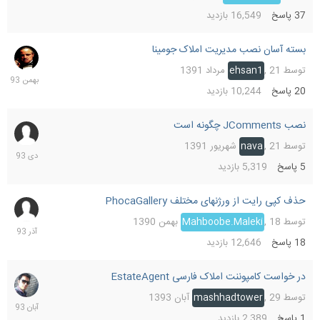
37
پاسخ
16,549
بازدید
بسته آسان نصب مدیریت املاک جومینا
18
بهمن
توسط
21 مرداد 1391
,
ehsan1
1393
20
پاسخ
10,244
بازدید
نصب JComments چگونه است
4
دی
توسط
21 شهریور 1391
,
nava
1393
5
پاسخ
5,319
بازدید
حذف کپی رایت از ورژنهای مختلف PhocaGallery
4
آذر
توسط
18 بهمن 1390
,
Mahboobe.Maleki
1393
18
پاسخ
12,646
بازدید
در خواست کامپوننت املاک فارسی EstateAgent
30
آبان
توسط
29 آبان 1393
,
mashhadtower
1393
1
پاسخ
2,389
بازدید