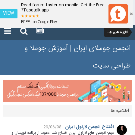
Read forum faster on mobile. Get the Free
Tapatalk app?
VIEW
FREE - on Google Play
افزونه های جوملا 1.5
انجمن جوملای ایران | آموزش جوملا و
طراحی سایت
اطلاعیه ها
افتتاح انجمن لاراول ایران
29/06/98
مهم: انجمن های لاراول ایران افتتاح شد. دعوت از برنامه نویسان و