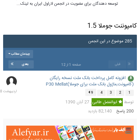
توسعه دهندگان برای عضویت در انجمن لاراول ایران به لینک...
کامپوننت جوملا 1.5
285 موضوع در این انجمن
چیدمان مطالب
قبلی
بعدی
صفحه 1 از 12
افزونه کامل پرداخت بانک ملت نسخه رایگان
5
(کامپونت,ماژول بانک ملت برای جوملا)P30 Mellat
اردیب
1398
9
4
3
2
1
توسط
ابوالفضل طالبی
,
27 آبان 1390
200
پاسخ
82,140
بازدید