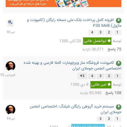
افزونه کامل پرداخت بانک ملی نسخه رایگان (کامپونت و
18
ماژول) P30 Melli
تیر
1396
4
3
2
1
توسط
ابوالفضل طالبی
,
20 آبان 1390
75
پاسخ
36,071
بازدید
کامپوننت فروشگاه ساز ویرچومارت کاملا فارسی و بهینه شده
31
اختصاصی انجمن جوملای ایران
فرورد
1395
5
4
3
2
1
توسط
امیر طالبی
,
9 دی 1390
108
پاسخ
85,940
بازدید
سیستم خرید گروهی رایگان شیلنگ::اختصاصی انجمن
20
جوملای ایران
تیر
1394
3
2
1