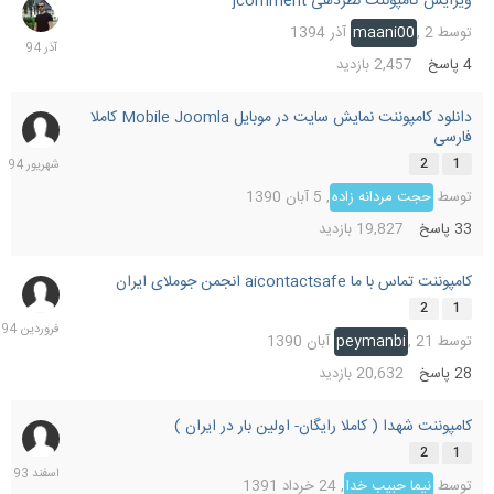
ویرایش کامپوننت نظردهی jcomment
2
آذر
توسط
2 آذر 1394
,
maani00
1394
4
پاسخ
2,457
بازدید
دانلود کامپوننت نمایش سایت در موبایل Mobile Joomla کاملا
26
فارسی
شهریو
1394
2
1
توسط
حجت مردانه زاده
,
5 آبان 1390
33
پاسخ
19,827
بازدید
کامپوننت تماس با ما aicontactsafe انجمن جوملای ایران
17
فرورد
2
1
1394
توسط
21 آبان 1390
,
peymanbi
28
پاسخ
20,632
بازدید
کامپوننت شهدا ( کاملا رایگان- اولین بار در ایران )
24
اسفند
2
1
1393
توسط
نیما حبیب خدا
,
24 خرداد 1391