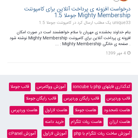
درخواست افزونه ی پرداخت آنلاین برای کامپوننت
Mighty Membership جوملا 1.5
unique33 یک مطلب ارسال کرد در
کامپوننت جوملا 1.5
بنام خداوند بخشنده ی مهربان با سلام خواهشمند است در صورت امکان
افزونه ی پرداخت آنلاین برای کامپوننت Mighty Membership نوشته شود
. صفحه ی خانگی Mighty Membership : ...
4 مهر 1399
کدگذاری فایلهای php با ioncube
آموزش ووکامرس
قالب جوملا
قالب وردپرس
قالب رایگان وردپرس
قالب رایگان جوملا
هاست نامحدود
هاست جوملا
هاست لاراول
هاست وردپرس
هاست ارزان
هاست ربات تلگرام
خرید دامنه
آموزش ساخت ربات تلگرام با php
آموزش لاراول
آموزش cPanel