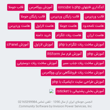
کدگذاری فایلهای php با ioncube
آموزش ووکامرس
قالب جوملا
قالب وردپرس
قالب رایگان وردپرس
قالب رایگان جوملا
هاست نامحدود
هاست جوملا
هاست لاراول
هاست وردپرس
هاست ارزان
هاست ربات تلگرام
خرید دامنه
آموزش ساخت ربات تلگرام با php
آموزش لاراول
آموزش cPanel
آموزش php
آموزش فرم ساز RSform
آموزش ساخت ربات جذب ممبر
آموزش ساخت ربات دوستیابی
آموزش ساخت ربات فروشگاهی برای ووکامرس
آموزش طراحی سایت داینامیک با php
آموزش بخش پشتیبانی با rsticket
انجمن جوملای ایران از سال 1390 - تلفن تماس 02165399984
Community Software by Invision Power Services, Inc.