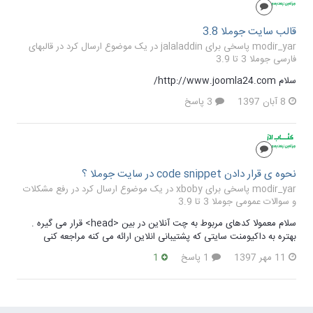
قالب سایت جوملا 3.8
modir_yar پاسخی برای jalaladdin در یک موضوع ارسال کرد در
قالبهای
فارسی جوملا 3 تا 3.9
سلام http://www.joomla24.com/
8 آبان 1397
3 پاسخ
نحوه ی قرار دادن code snippet در سایت جوملا ؟
modir_yar پاسخی برای xboby در یک موضوع ارسال کرد در
رفع مشکلات
و سوالات عمومی جوملا 3 تا 3.9
سلام معمولا کدهای مربوط به چت آنلاین در بین <head> قرار می گیره .
بهتره به داکیومنت سایتی که پشتیبانی انلاین ارائه می کنه مراجعه کنی
11 مهر 1397
1 پاسخ
1