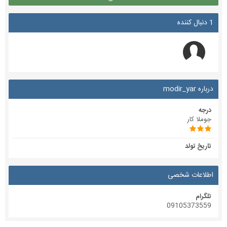
1 دنبال کننده
درباره modir_yar
درجه
جوملا کار
تاریخ تولد
اطلاعات شخصی
تلگرام
09105373559