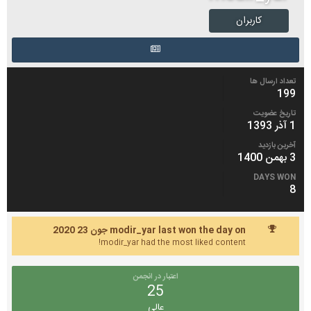
کاربران
تعداد ارسال ها
199
تاریخ عضویت
1 آذر 1393
آخرین بازدید
3 بهمن 1400
DAYS WON
8
modir_yar last won the day on جون 23 2020
modir_yar had the most liked content!
اعتبار در انجمن
25
عالی