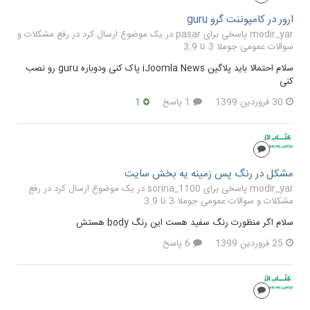
ارور در کامپوننت گرو guru
modir_yar پاسخی برای pasar در یک موضوع ارسال کرد در
رفع مشکلات و
سوالات عمومی جوملا 3 تا 3.9
سلام احتمالا باید پلاگین iJoomla News پاک کنی ودوباره guru رو نصب
کنی
30 فروردین 1399
1 پاسخ
1
مشکل در رنگ پس زمینه یه بخش سایت
modir_yar پاسخی برای sorina_1100 در یک موضوع ارسال کرد در
رفع
مشکلات و سوالات عمومی جوملا 3 تا 3.9
سلام اگر منظورت رنگ سفید هست این رنگ body هستش
25 فروردین 1399
6 پاسخ