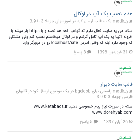
عدم نصب بک آپ در لوکال
modir_yar یک مطلب ارسال کرد در
آموزشهای جوملا 3 تا 3.9
سلام من یه سایت فعال دارم که گواهی ssl هم نصبه و با https باز میشه با
افزونه اکیبا یه بک آپ کامل گرفتم و در لوکال میخاستم نصب کنم ولی مشکلی
که وجود داره اینه که وقتی آدرس localhost/site رو در مرورگر وارد...
31 فروردین 1398
3 پاسخ
قالب سایت دیوار
modir_yar پاسخی برای bgcloob در یک موضوع ارسال کرد در
قالبهای
فارسی جوملا 3 تا 3.9
سلام در صورت نیاز پیام خصوصی دهید www.ketabads.ir
www.dorehyab.com
26 آبان 1397
5 پاسخ