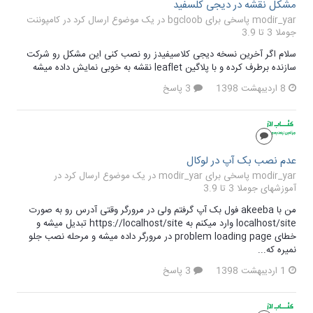
مشکل نقشه در دیجی کلسفید
modir_yar پاسخی برای bgcloob در یک موضوع ارسال کرد در
کامپوننت
جوملا 3 تا 3.9
سلام اگر آخرین نسخه دیجی کلاسیفیدز رو نصب کنی این مشکل رو شرکت
سازنده برطرف کرده و با پلاگین leaflet نقشه به خوبی نمایش داده میشه
8 اردیبهشت 1398
3 پاسخ
عدم نصب بک آپ در لوکال
modir_yar پاسخی برای modir_yar در یک موضوع ارسال کرد در
آموزشهای جوملا 3 تا 3.9
من با akeeba فول بک آپ گرفتم ولی در مرورگر وقتی آدرس رو به صورت
localhost/site وارد میکنم به https://localhost/site تبدیل میشه و
خطای problem loading page در مرورگر داده میشه و مرحله نصب جلو
نمیره که...
1 اردیبهشت 1398
3 پاسخ