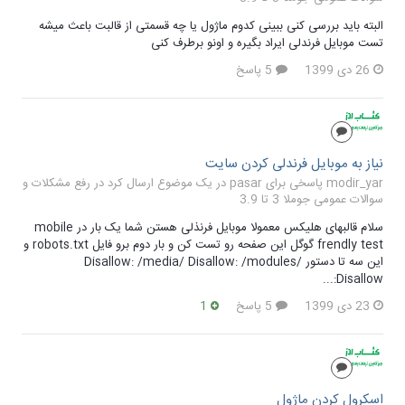
البته باید بررسی کنی ببینی کدوم ماژول یا چه قسمتی از قالبت باعث میشه
تست موبایل فرندلی ایراد بگیره و اونو برطرف کنی
26 دی 1399
5 پاسخ
نیاز به موبایل فرندلی کردن سایت
modir_yar پاسخی برای pasar در یک موضوع ارسال کرد در
رفع مشکلات و
سوالات عمومی جوملا 3 تا 3.9
سلام قالبهای هلیکس معمولا موبایل فرنذلی هستن شما یک بار در mobile
frendly test گوگل این صفحه رو تست کن و بار دوم برو فایل robots.txt و
این سه تا دستور Disallow: /media/ Disallow: /modules/
Disallow:...
23 دی 1399
5 پاسخ
1
اسکرول کردن ماژول