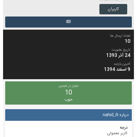
کاربران
تعداد ارسال ها
10
تاریخ عضویت
24 آذر 1393
آخرین بازدید
9 اسفند 1394
اعتبار در انجمن
10
خوب
درباره nahid_R
درجه
کاربر معمولی