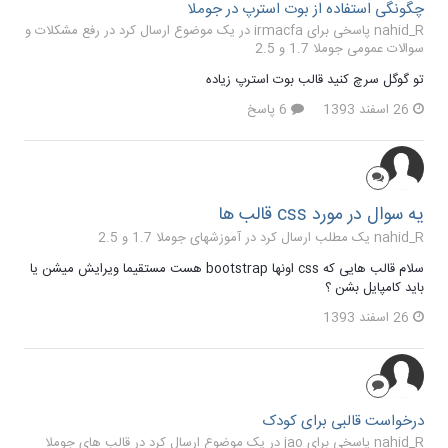
چگونگی استفاده از بوت استرپ در جوملا
nahid_R پاسخی برای irmacfa در یک موضوع ارسال کرد در
رفع مشکلات و
سوالات عمومی جوملا 1.7 و 2.5
تو گوگل سرچ کنید قالب بوت استرپ زیاده
26 اسفند 1393
6 پاسخ
یه سوال در مورد css قالب ها
nahid_R یک مطلب ارسال کرد در
آموزشهای جوملا 1.7 و 2.5
سلام قالب هایی که css اونها bootstrap هست مستقیما ویرایش میشن یا
باید کامپایل بشن ؟
26 اسفند 1393
درخواست قالبی برای کودک
nahid_R پاسخی برای jao در یک موضوع ارسال کرد در
قالب های جوملا