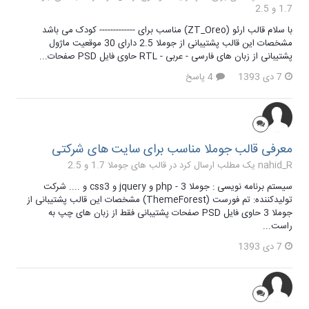
1.7 و 2.5
با سلام قالب ارئو (ZT_Oreo) مناسب برای ------------- کودک می باشد
مشخصات این قالب پشتیبانی از جوملا 2.5 دارای 30 موقعیت ماژول
پشتیبانی از زبان های فارسی - عربی - RTL حاوی فایل PSD صفحات...
7 دی 1393
4 پاسخ
معرفی قالب جوملا مناسب برای سایت های شرکتی
nahid_R یک مطلب ارسال کرد در
قالب های جوملا 1.7 و 2.5
سیستم برنامه نویسی : جوملا 3 - php و jquery و css3 و .... شرکت
تولیدکننده: تم فورست (ThemeForest) مشخصات این قالب پشتیبانی از
جوملا 3 حاوی فایل PSD صفحات پشتیبانی فقط از زبان های چپ به
راست...
7 دی 1393