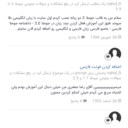
nahid_R یک مطلب ارسال کرد در
رفع مشکلات و سوالات عمومی جوملا 3 تا
3.9
سلام من یه قالب جوملا 3 دو زبانه نصب کردم اول سایت با زبان انگلیسی بالا
میومد طبق این آموزش فعال کردن چند زبان در جوملا 3.0 - دانشنامه جوملا
فارسی - مامبو فارسی زبان فارسی و انگلیسی رو اضافه کردم الان سایتم...
30 شهریور 1394
6 پاسخ
اضافه کردن فونت فارسی
nahid_R پاسخی برای poroje در یک موضوع ارسال کرد در
رفع مشکلات و
سوالات عمومی جوملا 1.7 و 2.5
مرسیییییییییییییی آقای رضا جعفری من خیلی دنبال این آموزش بودم ولی
اشتباه سرچ می کردم خیلی کمکم کردین ممنون
26 اسفند 1393
4 پاسخ